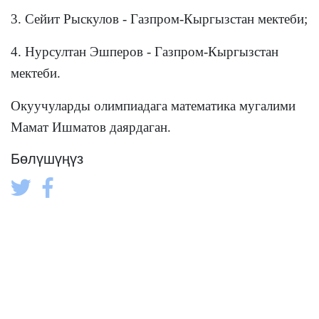
3. Сейит Рыскулов - Газпром-Кыргызстан
мектеби
;
4. Нурсултан Эшперов - Газпром-Кыргызстан
мектеби
.
Окуучуларды олимпиадага математика мугалими
Мамат Ишматов даярдаган.
Бөлүшүңүз