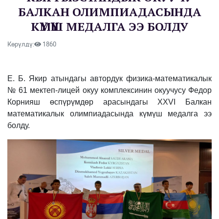
БАЛКАН ОЛИМПИАДАСЫНДА
КҮМҮШ МЕДАЛГА ЭЭ БОЛДУ
Көрүлдү:
1860
Е. Б. Якир атындагы автордук физика-математикалык
№ 61 мектеп-лицей окуу комплексинин окуучусу Федор
Корнияш өспүрүмдөр арасындагы XXVI Балкан
математикалык олимпиадасында күмүш медалга ээ
болду.