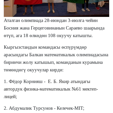
Аталган олимпиада 28-июндан 3-июлга чейин
Босния жана Герцеговинанын Сараево шаарында
өтүп, ага 18 өлкөдөн 108 окуучу катышты.
Кыргызстандын командасы өспүрүмдөр
арасындагы Балкан математикалык олимпиадасына
биринчи жолу катышып, команданын курамына
төмөндөгү окуучулар кирди:
1. Фёдор Корнияш -
Е. Б. Якир атындагы
автордук физика-математикалык №61 мектеп-
лицей;
2. Абдумалик Турсунов - Келечек-
MIT
;