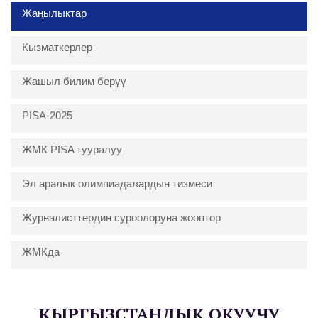
Жаңылыктар
Кызматкерлер
Жашыл билим берүү
PISA-2025
ЖМК PISA тууралуу
Эл аралык олимпиадалардын тизмеси
Журналисттердин суроолоруна жооптор
ЖМКда
КЫРГЫЗСТАНДЫК ОКУУЧУ