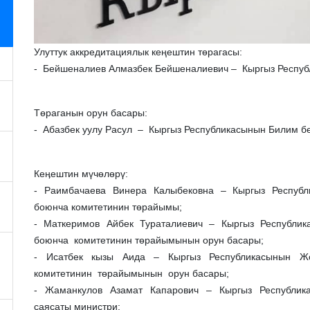
Улуттук аккредитациялык кеңештин тɵрагасы:
- Бейшеналиев Алмазбек Бейшеналиевич – Кыргыз Респуб
Төраганын орун басары:
- Абазбек уулу Расул – Кыргыз Республикасынын Билим б
Кеӊештин мүчөлөрү:
- Раимбачаева Винера Калыбековна – Кыргыз Республи
боюнча комитетинин төрайымы;
- Маткеримов Айбек Тураталиевич – Кыргыз Республи
боюнча комитетинин төрайымынын орун басары;
- Исатбек кызы Аида – Кыргыз Республикасынын Жо
комитетинин төрайымынын орун басары;
- Жаманкулов Азамат Капарович – Кыргыз Республикас
саясаты министри;