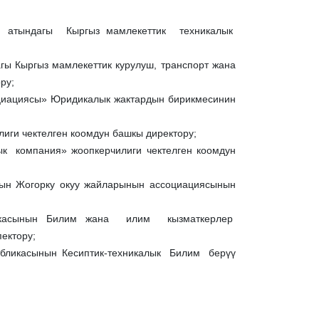
тындагы Кыргыз мамлекеттик техникалык
ы Кыргыз мамлекеттик курулуш, транспорт жана
ру;
ациясы» Юридикалык жактардын бирикмесинин
ги чектелген коомдун башкы директору;
компания» жоопкерчилиги чектелген коомдун
ын Жогорку окуу жайларынын ассоциациясынын
ликасынын Билим жана илим кызматкерлер
ектору;
ликасынын Кесиптик-техникалык Билим берүү