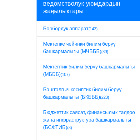
ведомстволук уюмдардын
жаңылыктары
Борбордук аппарат
(143)
Мектепке чейинки билим берүү
башкармалыгы (МЧБББ)
(39)
Мектептик билим берүү башкармалыгы
(МБББ)
(107)
Башталгыч кесиптик билим берүү
башкармалыгы (БКБББ)
(223)
Бюджеттик саясат, финансылык талдоо
жана инфраструктура башкармалыгы
(БСФТИБ)
(3)