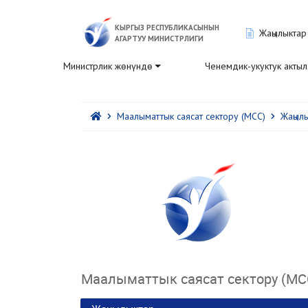
КЫРГЫЗ РЕСПУБЛИКАСЫНЫН
Жаңылыктар
АГАРТУУ МИНИСТРЛИГИ
Министрлик жөнүндө
Ченемдик-укуктук акты
Маалыматтык саясат сектору (МСС)
Жаңыл
Маалыматтык саясат сектору (МС