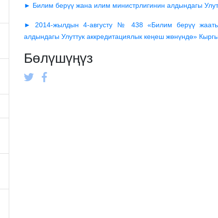
► Билим берүү жана илим министрлигинин алдындагы Улут
► 2014-жылдын 4-августу № 438 «Билим берүү жаатын
алдындагы Улуттук аккредитациялык кеңеш жөнүндө» Кырг
Бөлүшүңүз