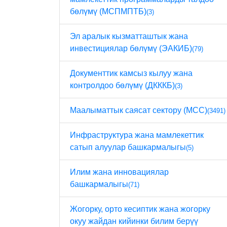
бөлүмү (МСПМПТБ)
(3)
Эл аралык кызматташтык жана
инвестициялар бөлүмү (ЭАКИБ)
(79)
Документтик камсыз кылуу жана
контролдоо бөлүмү (ДКККБ)
(3)
Маалыматтык саясат сектору (МСС)
(3491)
Инфраструктура жана мамлекеттик
сатып алуулар башкармалыгы
(5)
Илим жана инновациялар
башкармалыгы
(71)
Жогорку, орто кесиптик жана жогорку
окуу жайдан кийинки билим берүү