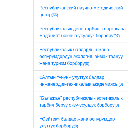
Республиканский научно-методический
центр
(66)
Республикалык дене тарбия, спорт жана
маданият боюнча усулдук борбору
(97)
Республикалык балдардын жана
өспүрүмдөрдүн экология, аймак таануу
жана туризм борбору
(0)
«Алтын түйүн» улуттук балдар
инженердик-техникалык академиясы
(0)
"Балажан" республикалык эстетикалык
тарбия берүү окуу-усулдук борбору
(0)
«Сейтек» балдар жана өспүрүмдөр
улуттук борбору
(0)