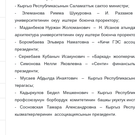
- Кыргыз Республикасынын Саламаттык сактоо министри;
- Элеманова Римма Шукуровна – И. Раззаков а
университетинин окуу иштери боюнча проректору;
- Маданбеков Нуржан Жоломанович – Н. Исанов атындаг
архитектура университетинин окуу иштери боюнча проректо
- Боромбаева Эльвира Наматовна – «Кичи ГЭС ассоци
президенти;
- Серкебаев Кубаныч Исакунович – «Баркад» жоопкерчили
- Симонова Нелли Яковлевна – «Сенти» финансылык 
президенти;
- Мусаев Абдылда Инаятович – Кыргыз Республикасын
төрагасы;
- Кадыркулов Бедил Мешкенович – Кыргыз Респуб
профсоюзунун борбордук комитетинин башкы укуктук инсп
- Сосновская Тамара Александровна – Кыргыз Респуб
кызматкерлеринин ассоциациясынын президенти.