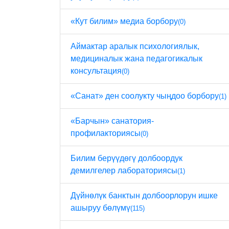
«Кут билим» медиа борбору
(0)
Аймактар ​​аралык психологиялык,
медициналык жана педагогикалык
консультация
(0)
«Санат» ден соолукту чыңдоо борбору
(1)
«Барчын» санатория-
профилакториясы
(0)
Билим берүүдөгү долбоордук
демилгелер лабораториясы
(1)
Дүйнөлүк банктын долбоорлорун ишке
ашыруу бөлүмү
(115)