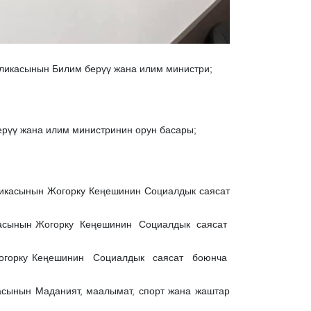
ликасынын Билим берүү жана илим министри;
ерүү жана илим министринин орун басары;
касынын Жогорку Кеңешинин Социалдык саясат
касынын Жогорку Кеңешинин Социалдык саясат
горку Кеңешинин Социалдык саясат боюнча
ынын Маданият, маалымат, спорт жана жаштар