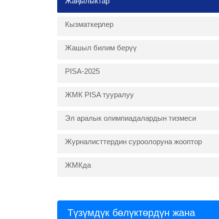
Жаңылыктар
Кызматкерлер
Жашыл билим берүү
PISA-2025
ЖМК PISA тууралуу
Эл аралык олимпиадалардын тизмеси
Журналисттердин суроолоруна жооптор
ЖМКда
Түзүмдүк бөлүктөрдүн жана