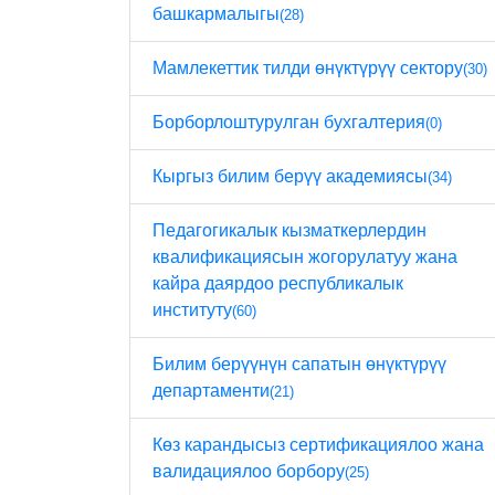
башкармалыгы
(28)
Мамлекеттик тилди өнүктүрүү сектору
(30)
Борборлоштурулган бухгалтерия
(0)
Кыргыз билим берүү академиясы
(34)
Педагогикалык кызматкерлердин
квалификациясын жогорулатуу жана
кайра даярдоо республикалык
институту
(60)
Билим берүүнүн сапатын өнүктүрүү
департаменти
(21)
Көз карандысыз сертификациялоо жана
валидациялоо борбору
(25)