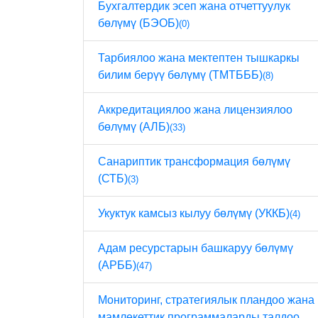
Бухгалтердик эсеп жана отчеттуулук
бөлүмү (БЭОБ)
(0)
Тарбиялоо жана мектептен тышкаркы
билим берүү бөлүмү (ТМТБББ)
(8)
Аккредитациялоо жана лицензиялоо
бөлүмү (АЛБ)
(33)
Санариптик трансформация бөлүмү
(СТБ)
(3)
Укуктук камсыз кылуу бөлүмү (УККБ)
(4)
Адам ресурстарын башкаруу бөлүмү
(АРББ)
(47)
Мониторинг, стратегиялык пландоо жана
мамлекеттик программаларды талдоо