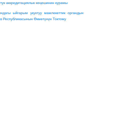
тук аккредитациялык кеӊешинин курамы
дагы ыйгарым укуктуу мамлекеттик органдын
ыз Республикасынын Өкмөтүнүн Токтому