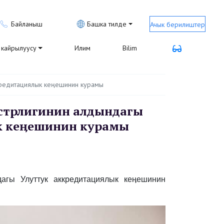
Байланыш
Башка тилде
Ачык берилиштер
кайрылуусу
Илим
Bilim
кредитациялык кеӊешинин курамы
истрлигинин алдындагы
к кеӊешинин курамы
агы Улуттук аккредитациялык кеӊешинин