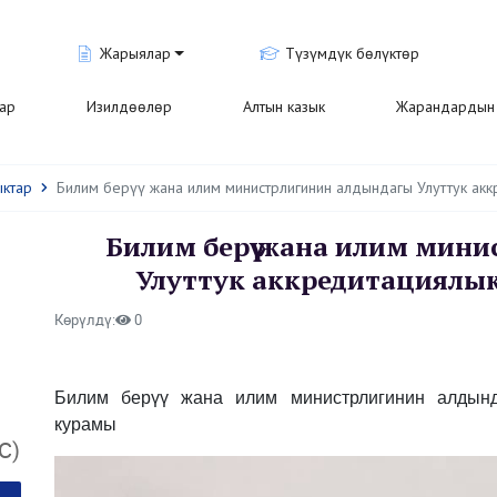
Жарыялар
Түзүмдүк бөлүктөр
лар
Изилдөөлөр
Алтын казык
Жарандардын 
ыктар
Билим берүү жана илим министрлигинин алдындагы Улуттук ак
Билим берүү жана илим мин
Улуттук аккредитациялы
Көрүлдү:
0
Билим берүү жана илим министрлигинин алдынд
курамы
С)