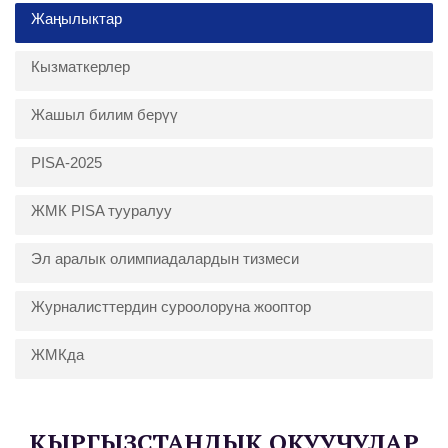
Жаңылыктар
Кызматкерлер
Жашыл билим берүү
PISA-2025
ЖМК PISA тууралуу
Эл аралык олимпиадалардын тизмеси
Журналисттердин суроолоруна жооптор
ЖМКда
КЫРГЫЗСТАНДЫК ОКУУЧУЛАР