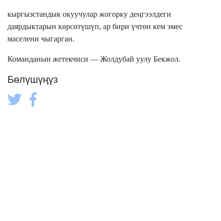
кыргызстандык окуучулар жогорку деңгээлдеги
даярдыктарын көрсөтүшүп, ар бири үчтөн кем эмес
маселени
чыгарган.
Команданын жетекчиси
— Жолдубай уулу Бекжол.
Бөлүшүңүз