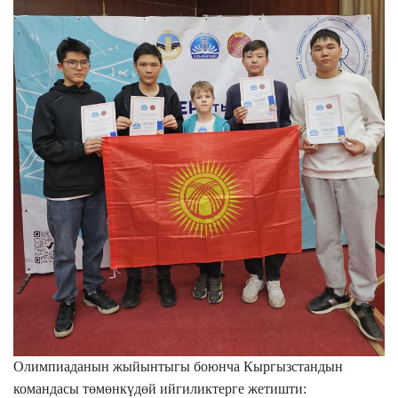
Олимпиаданын жыйынтыгы боюнча Кыргызстандын
командасы төмөнкүдөй ийгиликтерге жетишти: