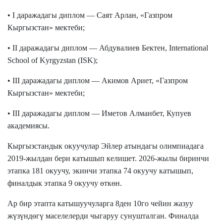
• I даражадагы диплом — Саят Арлан, «Газпром
Кыргызстан» мектеби;
• II даражадагы диплом — Абдувалиев Бектен, International
School of Kyrgyzstan (ISK);
• III даражадагы диплом — Акимов Ариет, «Газпром
Кыргызстан» мектеби;
• III даражадагы диплом — Иметов Алманбет, Купуев
академиясы.
Кыргызстандык окуучулар Эйлер атындагы олимпиадага
2019-жылдан бери катышып келишет. 2026-жылы биринчи
этапк
а
181 окуучу, экинчи этапк
а
74 окуучу катыш
ып
,
финалдык этапка 9 окуучу
өткөн.
Ар бир этапта катышуучуларга 8ден 10го чейин жазуу
жүзүндөгү маселелерди чыгаруу сунушталган. Финалда