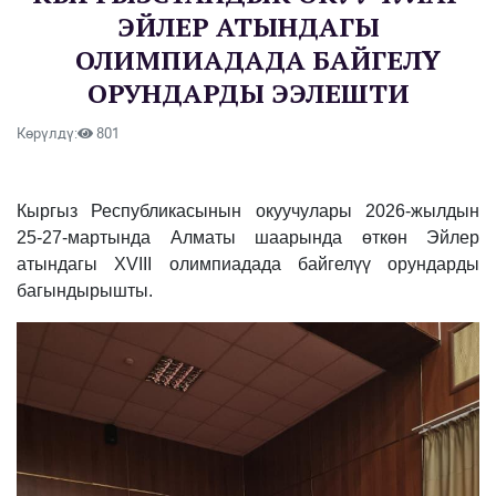
ЭЙЛЕР АТЫНДАГЫ
ОЛИМПИАДАДА БАЙГЕЛҮҮ
ОРУНДАРДЫ ЭЭЛЕШТИ
Көрүлдү:
801
Кыргыз Республикасынын окуучулары 2026-жылдын
25-27-мартында Алматы шаарында өткөн Эйлер
атындагы XVIII олимпиадада байгелүү орундарды
багындырышты.