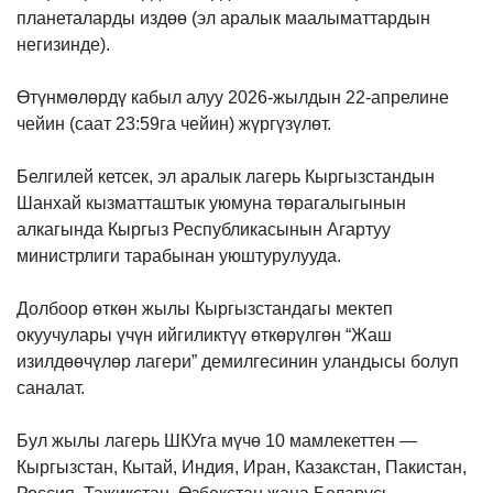
планеталарды издөө (эл аралык маалыматтардын
негизинде).
Өтүнмөлөрдү кабыл алуу 2026-жылдын 22-апрелине
чейин (саат 23:59га чейин) жүргүзүлөт.
Белгилей кетсек, эл аралык лагерь Кыргызстандын
Шанхай кызматташтык уюмуна төрагалыгынын
алкагында Кыргыз Республикасынын Агартуу
министрлиги тарабынан уюштурулууда.
Долбоор өткөн жылы Кыргызстандагы мектеп
окуучулары үчүн ийгиликтүү өткөрүлгөн “Жаш
изилдөөчүлөр лагери” демилгесинин уландысы болуп
саналат.
Бул жылы лагерь ШКУга мүчө 10 мамлекеттен —
Кыргызстан, Кытай, Индия, Иран, Казакстан, Пакистан,