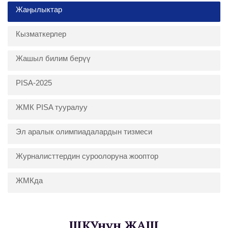
Жаңылыктар
Кызматкерлер
Жашыл билим берүү
PISA-2025
ЖМК PISA тууралуу
Эл аралык олимпиадалардын тизмеси
Журналисттердин суроолоруна жооптор
ЖМКда
ШКУнун ЖАШ