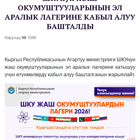
ОКУМУШТУУЛАРЫНЫН ЭЛ
АРАЛЫК ЛАГЕРИНЕ КАБЫЛ АЛУУ
БАШТАЛДЫ
Көрүлдү:
1048
Кыргыз Республикасынын Агартуу министрлиги ШКУнун
жаш окумуштууларынын эл аралык лагерине катышуу
үчүн өтүнмөлөрдү кабыл алуу башталганын жарыялайт.