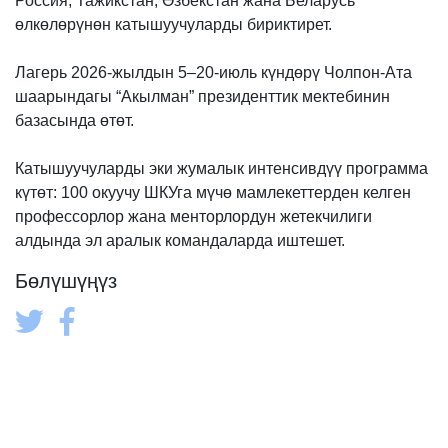
Россия, Тажикстан, Өзбекстан жана Беларусь
өлкөлөрүнөн катышуучуларды бириктирет.
Лагерь 2026-жылдын 5–20-июль күндөрү Чолпон-Ата
шаарындагы “Акылман” президенттик мектебинин
базасында өтөт.
Катышуучуларды эки жумалык интенсивдүү программа
күтөт: 100 окуучу ШКУга мүчө мамлекеттерден келген
профессорлор жана менторлордун жетекчилиги
алдында эл аралык командаларда иштешет.
Бөлүшүңүз