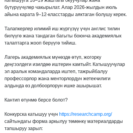
Катышууга 16–19 жаштагы окуучулар жана
бүтүрүүчүлөр чакырылат. Алар 2026-жылдын июль
айына карата 9–12-класстарды аяктаган болушу керек.
Талапкерлер илимий иш жүргүзүү үчүн англис тилин
билүүгө жана тандаган багыты боюнча академиялык
талаптарга жооп берүүгө тийиш.
Лагерь академиялык мүнөздө өтүп, жогорку
деңгээлдеги изилдөө иштерин камтыйт. Катышуучулар
эл аралык командаларда иштеп, тажрыйбалуу
профессорлор жана менторлордун жетекчилиги
алдында өз долбоорлорун ишке ашырышат.
Кантип өтүнмө берсе болот?
Конкурска катышуу үчүн
https://researchcamp.org/
сайтындагы форма аркылуу төмөнкү материалдарды
тапшыруу зарыл: