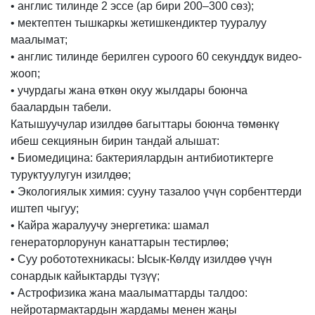
• англис тилинде 2 эссе (ар бири 200–300 сөз);
• мектептен тышкаркы жетишкендиктер тууралуу
маалымат;
• англис тилинде берилген суроого 60 секунддук видео-
жооп;
• учурдагы жана өткөн окуу жылдары боюнча
баалардын табели.
Катышуучулар изилдөө багыттары боюнча төмөнкү
ибеш секциянын бирин тандай алышат:
• Биомедицина: бактериялардын антибиотиктерге
туруктуулугун изилдөө;
• Экологиялык химия: сууну тазалоо үчүн сорбенттерди
иштеп чыгуу;
• Кайра жаралуучу энергетика: шамал
генераторлорунун канаттарын тестирлөө;
• Суу робототехникасы: Ысык-Көлдү изилдөө үчүн
сонардык кайыктарды түзүү;
• Астрофизика жана маалыматтарды талдоо:
нейротармактардын жардамы менен жаңы