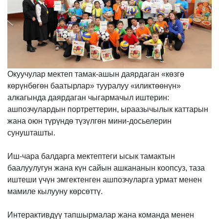
Окуучулар мектеп тамак-ашын даярдаган «көзгө
көрүнбөгөн баатырлар» тууралуу «иликтөөнүн»
алкагында даярдаган чыгармачыл иштерин:
ашпозчулардын портреттерин, ыраазычылык каттарын
жана оюн түрүндө түзүлгөн мини-досьелерин
сунушташты.
Иш-чара балдарга мектептеги ысык тамактын
баалуулугун жана күн сайын ашкананын коопсуз, таза
иштеши үчүн эмгектенген ашпозчуларга урмат менен
мамиле кылууну көрсөттү.
Интерактивдүү тапшырмалар жана команда менен