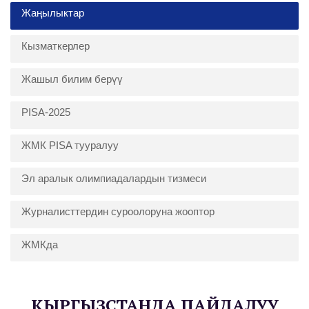
Жаңылыктар
Кызматкерлер
Жашыл билим берүү
PISA-2025
ЖМК PISA тууралуу
Эл аралык олимпиадалардын тизмеси
Журналисттердин суроолоруна жооптор
ЖМКда
КЫРГЫЗСТАНДА ПАЙДАЛУУ