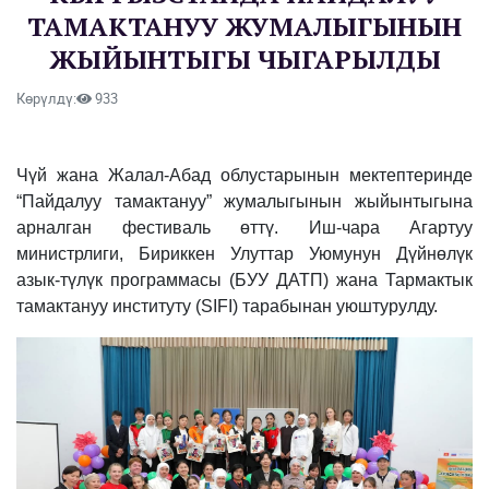
ТАМАКТАНУУ ЖУМАЛЫГЫНЫН
ЖЫЙЫНТЫГЫ ЧЫГАРЫЛДЫ
Көрүлдү:
933
Чүй жана Жалал-Абад облустарынын мектептеринде
“Пайдалуу тамактануу” жумалыгынын жыйынтыгына
арналган фестиваль өттү. Иш-чара Агартуу
министрлиги, Бириккен Улуттар Уюмунун Дүйнөлүк
азык-түлүк программасы (БУУ ДАТП) жана Тармактык
тамактануу институту (SIFI) тарабынан уюштурулду.