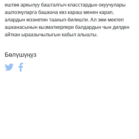
иштөө аркылуу башталгыч класстардын окуучулары
ашпозчуларга башкача көз караш менен карап,
алардын мээнетин таанып-билишти. Ал эми мектеп
ашканасынын кызматкерлери балдардын чын дилден
айткан ыраазычылыгын кабыл алышты.
Бөлүшүңүз