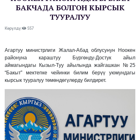
БАКЧАДА БОЛГОН КЫРСЫК
ТУУРАЛУУ
Көрүлдү:
557
Агартуу министрлиги Жалал-Абад облусунун Ноокен
районуна караштуу Бүргөндү-Достук айыл
аймагындагы Кызыл-Туу айылында жайгашкан №25
“Бакыт” мектепке чейинки билим берүү уюмундагы
кырсык тууралуу төмөндөгүлөрдү билдирет.