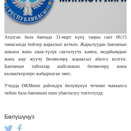
Аталган бала бакчада 31-март күнү таңкы саат 06:15
чамасында бойлер жарылып кеткен. Жарылуудан бакчанын
ашкана жана азык-түлүк сакталуучу кампа, медайымдын
жана кир жуучу бөлмөлөрү жараксыз абалга келген.
Бакчанын тайпалар жайгашкан бөлмөлөрү жана
кызматкерлери жабыркаган эмес.
Учурда ӨКМнин райондук бөлүмүнүн чечими чык
канга
чейин
бала бакчанын и
ши убактылуу токтотулду.
Бөлүшүңүз