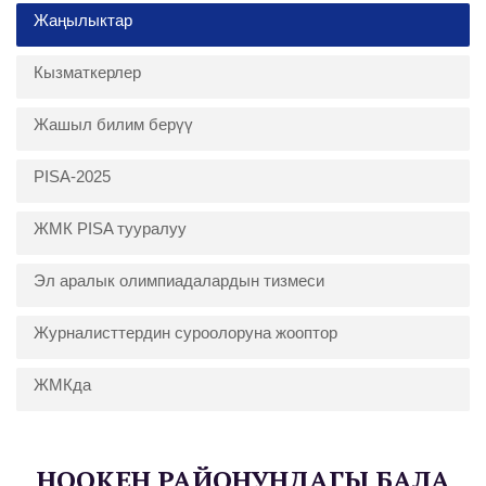
Жаңылыктар
Кызматкерлер
Жашыл билим берүү
PISA-2025
ЖМК PISA тууралуу
Эл аралык олимпиадалардын тизмеси
Журналисттердин суроолоруна жооптор
ЖМКда
НООКЕН РАЙОНУНДАГЫ БАЛА