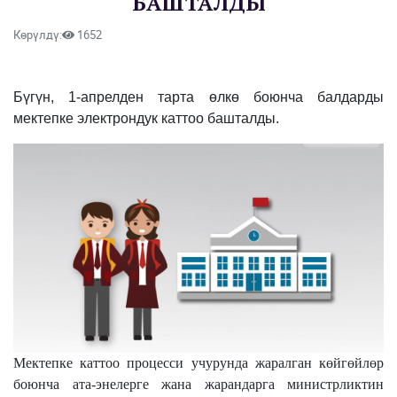
БАШТАЛДЫ
Көрүлдү:
1652
Бүгүн, 1-апрелден тарта өлкө боюнча балдарды
мектепке электрондук каттоо башталды.
Мектепке каттоо процесси учурунда жаралган көйгөйлөр
боюнча ата-энелерге жана жарандарга министрликтин