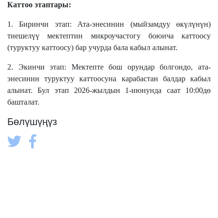
Каттоо этаптары:
1. Биринчи этап: Ата-энесинин (мыйзамдуу өкүлүнүн)
тиешелүү мектептин микроучастогу боюнча каттоосу
(туруктуу каттоосу) бар учурда бала кабыл алынат.
2. Экинчи этап: Мектепте бош орундар болгондо, ата-
энесинин туруктуу каттоосуна карабастан балдар кабыл
алынат. Бул этап 2026-жылдын 1-июнунда саат 10:00дө
башталат.
Бөлүшүңүз