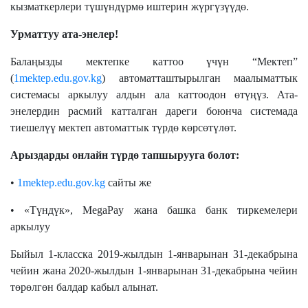
кызматкерлери түшүндүрмө иштерин жүргүзүүдө.
Урматтуу ата-энелер!
Балаңызды мектепке каттоо үчүн “Мектеп”
(
1mektep.edu.gov.kg
) автоматташтырылган маалыматтык
системасы аркылуу алдын ала каттоодон өтүңүз. Ата-
энелердин расмий катталган дареги боюнча системада
тиешелүү мектеп автоматтык түрдө көрсөтүлөт.
Арыздарды онлайн түрдө тапшырууга болот:
•
1mektep.edu.gov.kg
сайты же
• «Түндүк», MegaPay жана башка банк тиркемелери
аркылуу
Быйыл 1-класска 2019-жылдын 1-январынан 31-декабрына
чейин жана 2020-жылдын 1-январынан 31-декабрына чейин
төрөлгөн балдар кабыл алынат.