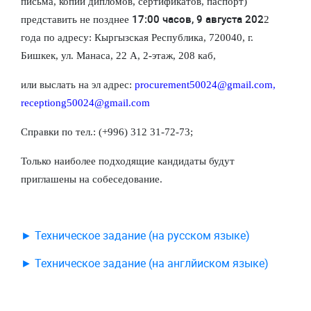
письма, копии дипломов, сертификатов, паспорт)
17:00 часов, 9 августа 202
представить не позднее
2
года по адресу: Кыргызская Республика, 720040, г.
Бишкек, ул. Манаса, 22
A
, 2-этаж, 208 каб,
или выслать на эл адрес:
procurement
50024@
gmail
.
com
,
receptiong
50024@
gmail
.
com
Справки по тел.: (+996) 312 31-72-73;
Только наиболее подходящие кандидаты будут
приглашены на собеседование.
► Техническое задание (на русском языке)
► Техническое задание (на англйиском языке)