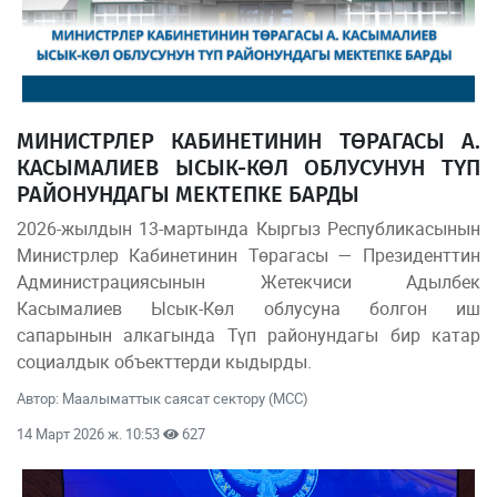
МИНИСТРЛЕР КАБИНЕТИНИН ТӨРАГАСЫ А.
КАСЫМАЛИЕВ ЫСЫК-КӨЛ ОБЛУСУНУН ТҮП
РАЙОНУНДАГЫ МЕКТЕПКЕ БАРДЫ
2026-жылдын 13-мартында Кыргыз Республикасынын
Министрлер Кабинетинин Төрагасы — Президенттин
Администрациясынын Жетекчиси Адылбек
Касымалиев Ысык-Көл облусуна болгон иш
сапарынын алкагында Түп районундагы бир катар
социалдык объекттерди кыдырды.
Автор: Маалыматтык саясат сектору (МСС)
14 Март 2026 ж. 10:53
627