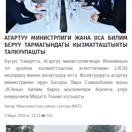
АГАРТУУ МИНИСТРЛИГИ ЖАНА JICA БИЛИМ
БЕРҮҮ ТАРМАГЫНДАГЫ КЫЗМАТТАШТЫКТЫ
ТАЛКУУЛАШТЫ
Бүгүн, 5-мартта, Агартуу министрлигинде Япониянын
эл аралык кызматташтык агенттигинин (JICA)
өкүлдөрү менен жолугушуу өттү. Жолугушууга агартуу
министринин орун басары Лира Самыкбаева жана
JICAнын билим берүү маселелери боюнча улук
кеңешчиси Мурато Тошио катышты.
Автор: Маалыматтык саясат сектору (МСС)
5 Март 2026 ж. 14:22
743