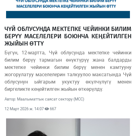
ЧҮЙ ОБЛУСУНДА МЕКТЕПКЕ ЧЕЙИНКИ БИЛИМ
БЕРҮҮ МАСЕЛЕЛЕРИ БОЮНЧА КЕҢЕЙТИЛГЕН
ЖЫЙЫН ӨТТҮ
Бүгүн, 12-мартта, Чүй облусунда мектепке чейинки
билим берүү тармагын өнүктүрүү жана балдарды
мектепке чейинки билим берүү менен камтууну
жогорулатуу маселелерин талкуулоо максатында Чүй
облусунун ыйгарым укуктуу өкүлчүлүгү менен
биргеликте кеңейтилген жыйын өткөрүлдү.
Автор: Маалыматтык саясат сектору (МСС)
12 Март 2026 ж. 14:07
667