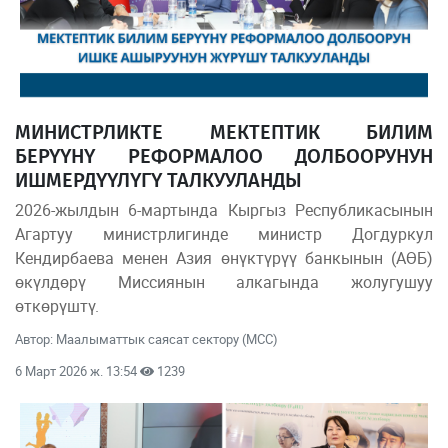
МИНИСТРЛИКТЕ МЕКТЕПТИК БИЛИМ
БЕРҮҮНҮ РЕФОРМАЛОО ДОЛБООРУНУН
ИШМЕРДҮҮЛҮГҮ ТАЛКУУЛАНДЫ
2026-жылдын 6-мартында Кыргыз Республикасынын
Агартуу министрлигинде министр Догдуркул
Кендирбаева менен Азия өнүктүрүү банкынын (АӨБ)
өкүлдөрү Миссиянын алкагында жолугушуу
өткөрүштү.
Автор: Маалыматтык саясат сектору (МСС)
6 Март 2026 ж. 13:54
1239