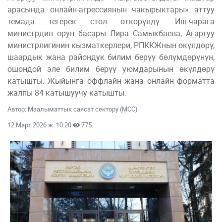
арасында онлайн-агрессиянын чакырыктары» аттуу
темада тегерек стол өткөрүлдү. Иш-чарага
министрдин орун басары Лира Самыкбаева, Агартуу
министрлигинин кызматкерлери, РПККЖнын өкүлдөрү,
шаардык жана райондук билим берүү бөлүмдөрүнүн,
ошондой эле билим берүү уюмдарынын өкүлдөрү
катышты. Жыйынга оффлайн жана онлайн форматта
жалпы 84 катышуучу катышты.
Автор: Маалыматтык саясат сектору (МСС)
12 Март 2026 ж. 10:20
775