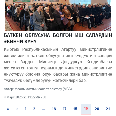
БАТКЕН ОБЛУСУНА БОЛГОН ИШ САПАРДЫН
ЭКИНЧИ КҮНҮ
Кыргыз Республикасынын Агартуу министрлигинин
жетекчилиги Баткен облусуна эки күндүк иш сапары
менен барды. Министр Догдуркүл Кендирбаева
жетектеген топтун курамында министрдин санариптик
өнүктүрүү боюнча орун басары жана министрликтин
түзүмдүк бөлүмдөрүнүн жетекчилери бар.
Автор: Маалыматтык саясат сектору (МСС)
4 Март 2026 ж. 11:22
758
(current)
19
«
‹
1
2
...
16
17
18
20
21