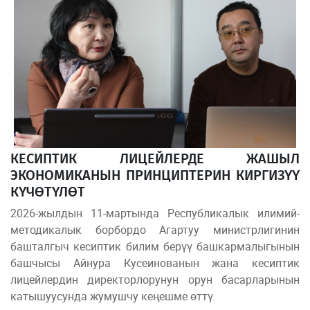
КЕСИПТИК ЛИЦЕЙЛЕРДЕ ЖАШЫЛ
ЭКОНОМИКАНЫН ПРИНЦИПТЕРИН КИРГИЗҮҮ
КҮЧӨТҮЛӨТ
2026-жылдын 11-мартында Республикалык илимий-
методикалык борбордо Агартуу министрлигинин
башталгыч кесиптик билим берүү башкармалыгынын
башчысы Айнура Кусеинованын жана кесиптик
лицейлердин директорлорунун орун басарларынын
катышуусунда жумушчу кеңешме өттү.