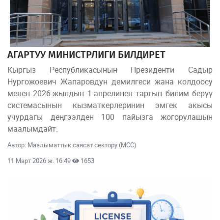
АГАРТУУ МИНИСТРЛИГИ БИЛДИРЕТ
Кыргыз Республикасынын Президенти Садыр
Нургожоевич Жапаровдун демилгеси жана колдоосу
менен 2026-жылдын 1-апрелинен тартып билим берүү
системасынын кызматкерлеринин эмгек акысы
учурдагы деңгээлден 100 пайызга жогорулашын
маалымдайт.
Автор: Маалыматтык саясат сектору (МСС)
11 Март 2026 ж. 16:49
1653