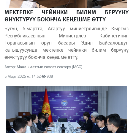
МЕКТЕПКЕ ЧЕЙИНКИ БИЛИМ БЕРҮҮНҮ
ӨНҮКТҮРҮҮ БОЮНЧА КЕҢЕШМЕ ӨТТҮ
Бүгүн, 5-мартта, Агартуу министрлигинде Кыргыз
Республикасынын Министрлер Кабинетинин
Төрагасынын орун басары Эдил Байсаловдун
катышуусунда мектепке чейинки билим берүүнү
өнүктүрүү боюнча кеңешме өттү.
Автор: Маалыматтык саясат сектору (МСС)
5 Март 2026 ж. 14:52
938