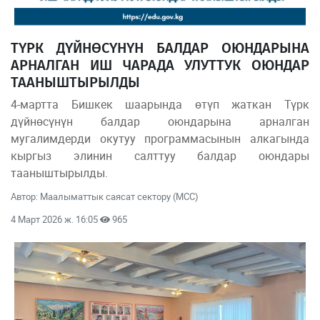
ТҮРК ДҮЙНӨСҮНҮН БАЛДАР ОЮНДАРЫНА
АРНАЛГАН ИШ ЧАРАДА УЛУТТУК ОЮНДАР
ТААНЫШТЫРЫЛДЫ
4-мартта Бишкек шаарында өтүп жаткан Түрк
дүйнөсүнүн балдар оюндарына арналган
мугалимдерди окутуу программасынын алкагында
кыргыз элинин салттуу балдар оюндары
тааныштырылды.
Автор: Маалыматтык саясат сектору (МСС)
4 Март 2026 ж. 16:05
965