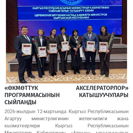
«ӨКМӨТТҮК АКСЕЛЕРАТОРЛОР»
ПРОГРАММАСЫНЫН КАТЫШУУЧУЛАРЫ
СЫЙЛАНДЫ
2026-жылдын 12-мартында Кыргыз Республикасынын
Агартуу министрлигинин жетекчилиги жана
кызматкерлери Кыргыз Республикасынын
Министрлер Кабинетинин «Алкыш» ыраазычылык