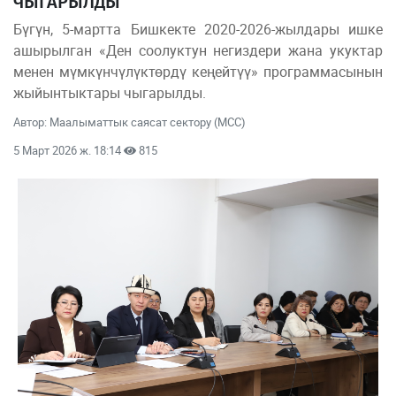
ЧЫГАРЫЛДЫ
Бүгүн, 5-мартта Бишкекте 2020-2026-жылдары ишке
ашырылган «Ден соолуктун негиздери жана укуктар
менен мүмкүнчүлүктөрдү кеңейтүү» программасынын
жыйынтыктары чыгарылды.
Автор: Маалыматтык саясат сектору (МСС)
5 Март 2026 ж. 18:14
815