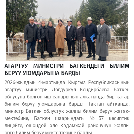
АГАРТУУ МИНИСТРИ БАТКЕНДЕГИ БИЛИМ
БЕРҮҮ УЮМДАРЫНА БАРДЫ
2026-жылдын 4-мартында Кыргыз Республикасынын
агартуу министри Догдуркүл Кендирбаева Баткен
облусуна болгон иш сапарынын алкагында бир катар
билим берүү уюмдарына барды. Тактап айтканда,
министр Баткен облустук жалпы билим берүү жатак-
мектебине, Баткен шаарындагы №57 кесиптик
лицейге, ошондой эле Кадамжай районунун жалпы
орто билим берүү мектептерине барды.