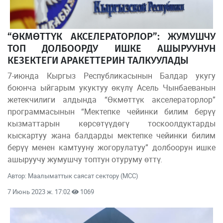
“ӨКМӨТТҮК АКСЕЛЕРАТОРЛОР”: ЖУМУШЧУ
ТОП ДОЛБООРДУ ИШКЕ АШЫРУУНУН
КЕЗЕКТЕГИ АРАКЕТТЕРИН ТАЛКУУЛАДЫ
7-июнда Кыргыз Республикасынын Балдар укугу
боюнча ыйгарым укуктуу өкүлү Асель Чынбаеванын
жетекчилиги алдында “Өкмөттүк акселераторлор”
программасынын “Мектепке чейинки билим берүү
кызматтарын көрсөтүүдөгү тоскоолдуктарды
кыскартуу жана балдарды мектепке чейинки билим
берүү менен камтууну жогорулатуу” долбоорун ишке
ашыруучу жумушчу топтун отуруму өттү.
Автор: Маалыматтык саясат сектору (МСС)
7 Июнь 2023 ж. 17:02
1069