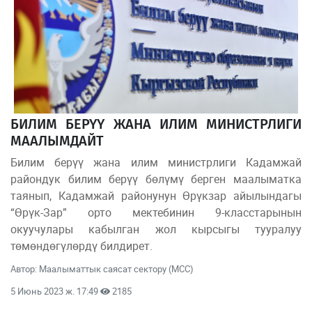
БИЛИМ БЕРҮҮ ЖАНА ИЛИМ МИНИСТРЛИГИ
МААЛЫМДАЙТ
Билим берүү жана илим министрлиги Кадамжай
райондук билим берүү бөлүмү берген маалыматка
таянып, Кадамжай районунун Өрүкзар айылындагы
“Өрүк-Зар” орто мектебинин 9-класстарынын
окуучулары кабылган жол кырсыгы тууралуу
төмөндөгүлөрдү билдирет.
Автор: Маалыматтык саясат сектору (МСС)
5 Июнь 2023 ж. 17:49
2185