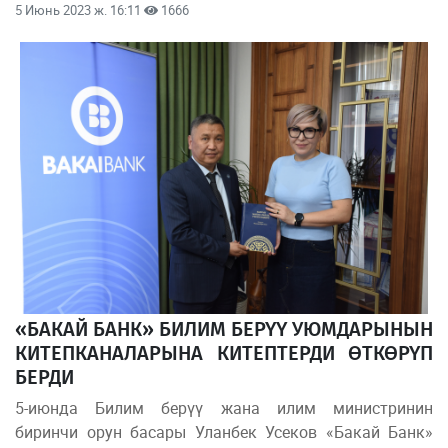
5 Июнь 2023 ж. 16:11
1666
«БАКАЙ БАНК» БИЛИМ БЕРҮҮ УЮМДАРЫНЫН
КИТЕПКАНАЛАРЫНА КИТЕПТЕРДИ ӨТКӨРҮП
БЕРДИ
5-июнда Билим берүү жана илим министринин
биринчи орун басары Уланбек Усеков «Бакай Банк»