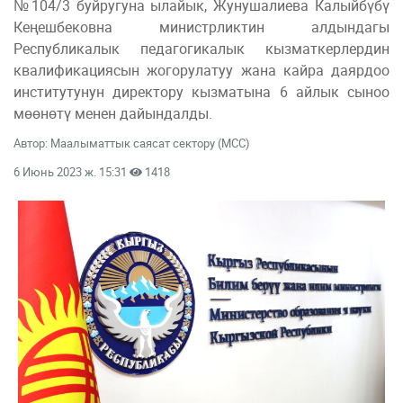
№104/3 буйругуна ылайык, Жунушалиева Калыйбүбү
Кеңешбековна министрликтин алдындагы
Республикалык педагогикалык кызматкерлердин
квалификациясын жогорулатуу жана кайра даярдоо
институтунун директору кызматына 6 айлык сыноо
мөөнөтү менен дайындалды.
Автор: Маалыматтык саясат сектору (МСС)
6 Июнь 2023 ж. 15:31
1418