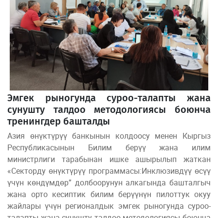
Эмгек рыногунда суроо-талапты жана
сунушту талдоо методологиясы боюнча
тренингдер башталды
Азия өнүктүрүү банкынын колдоосу менен Кыргыз
Республикасынын Билим берүү жана илим
министрлиги тарабынан ишке ашырылып жаткан
«Секторду өнүктүрүү программасы:Инклюзивдүү өсүү
үчүн көндүмдөр” долбоорунун алкагында башталгыч
жана орто кесиптик билим берүүнүн пилоттук окуу
жайлары үчүн регионалдык эмгек рыногунда суроо-
талапты жана сунушту талдоо методологиясы боюнча