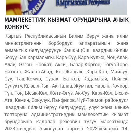
МАМЛЕКЕТТИК КЫЗМАТ ОРУНДАРЫНА АЧЫК
КОНКУРС
Кыргыз Республикасынын Билим берүү жана илим
министрлигинин борбордук аппаратынын жана
аймактык бөлүмдөрүнүн башкы (Ош шаардык билим
берүү башкармалыгы, Кара-Суу, Кара-Кулжа, Чоң-Алай,
Алай, Өзгөн, Ноокат, Аксы, Базар-Коргон, Тогуз-Торо,
Чаткал, Жалал-Абад, Көк-Жаңгак, Кара-Көл, Майлуу-
Суу, Таш-Көмүр, Сузак, Баткен, Кадамжай, Лейлек,
Сүлүктү, Кызыл-Кыя, Ак-Талаа, Жумгал, Нарын, Кочкор,
Түп, Тоң, Ысык-Көл, Жети-Өгүз, Ак-Суу, Кара-Кол, Ысык-
Ата, Кемин, Сокулук, Панфилов, Чүй-Токмок райондук/
шаардык билим берүү бөлүмдөрү), улук жана кенже
топторуна административдик мамлекеттик кызмат
орундарына кадрлар резервин түзүү максатында
2023-жылдын 5-июнунан тартып 2023-жылдын 14-