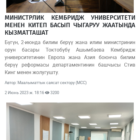
МИНИСТРЛИК КЕМБРИДЖ УНИВЕРСИТЕТИ
МЕНЕН КИТЕП БАСЫП ЧЫГАРУУ ЖААТЫНДА
КЫЗМАТТАШАТ
Бүгүн, 2-июнда билим берүү жана илим министринин
орун басары Токтобүбү Ашымбаева Кембридж
университетинин Европа жана Азия боюнча билим
берүү реформасы департаментинин башчысы Стив
Кинг менен жолугушту.
Автор: Маалыматтык саясат сектору (МСС)
2 Июнь 2023 ж. 18:16
3200