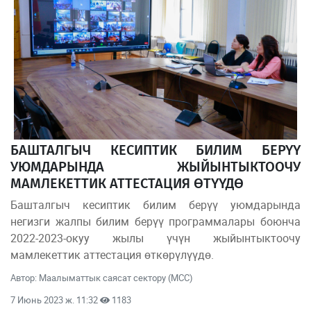
БАШТАЛГЫЧ КЕСИПТИК БИЛИМ БЕРҮҮ
УЮМДАРЫНДА ЖЫЙЫНТЫКТООЧУ
МАМЛЕКЕТТИК АТТЕСТАЦИЯ ӨТҮҮДӨ
Башталгыч кесиптик билим берүү уюмдарында
негизги жалпы билим берүү программалары боюнча
2022-2023-окуу жылы үчүн жыйынтыктоочу
мамлекеттик аттестация өткөрүлүүдө.
Автор: Маалыматтык саясат сектору (МСС)
7 Июнь 2023 ж. 11:32
1183