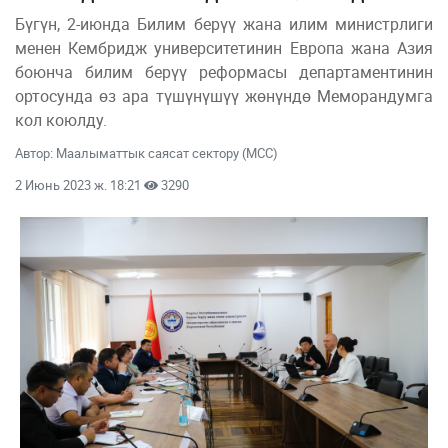
Бүгүн, 2-июнда Билим берүү жана илим министрлиги
менен Кембридж университетинин Европа жана Азия
боюнча билим берүү реформасы департаментинин
ортосунда өз ара түшүнүшүү жөнүндө Меморандумга
кол коюлду.
Автор: Маалыматтык саясат сектору (МСС)
2 Июнь 2023 ж. 18:21
3290