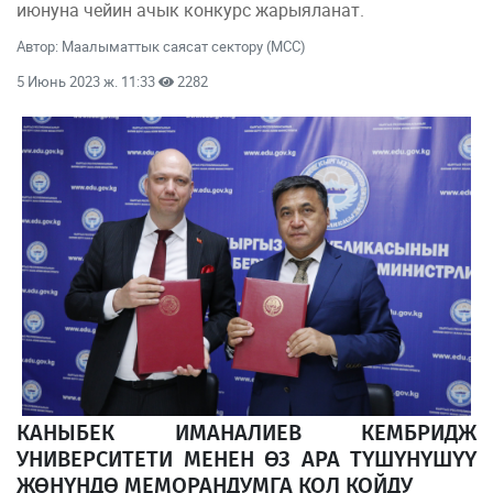
июнуна чейин ачык конкурс жарыяланат.
Автор: Маалыматтык саясат сектору (МСС)
5 Июнь 2023 ж. 11:33
2282
КАНЫБЕК ИМАНАЛИЕВ КЕМБРИДЖ
УНИВЕРСИТЕТИ МЕНЕН ӨЗ АРА ТҮШҮНҮШҮҮ
ЖӨНҮНДӨ МЕМОРАНДУМГА КОЛ КОЙДУ