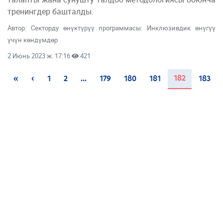
тренингдер башталды.
Автор: Секторду өнүктүрүү программасы: Инклюзивдик өнүгүү
үчүн көндүмдөр
2 Июнь 2023 ж. 17:16
421
(current)
182
«
‹
1
2
...
179
180
181
183