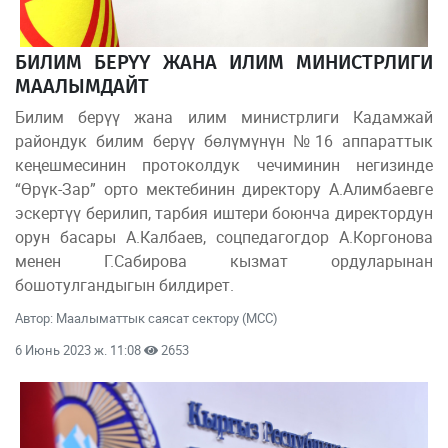
БИЛИМ БЕРҮҮ ЖАНА ИЛИМ МИНИСТРЛИГИ
МААЛЫМДАЙТ
Билим берүү жана илим министрлиги Кадамжай
райондук билим берүү бөлүмүнүн №16 аппараттык
кеңешмесинин протоколдук чечиминин негизинде
“Өрүк-Зар” орто мектебинин директору А.Алимбаевге
эскертүү берилип, тарбия иштери боюнча директордун
орун басары А.Калбаев, соцпедагогдор А.Коргонова
менен Г.Сабирова кызмат ордуларынан
бошотулгандыгын билдирет.
Автор: Маалыматтык саясат сектору (МСС)
6 Июнь 2023 ж. 11:08
2653