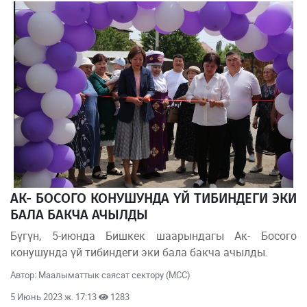
АК- БОСОГО КОНУШУНДА ҮЙ ТИБИНДЕГИ ЭКИ
БАЛА БАКЧА АЧЫЛДЫ
Бүгүн, 5-июнда Бишкек шаарындагы Ак- Босого
конушунда үй тибиндеги эки бала бакча ачылды.
Автор: Маалыматтык саясат сектору (МСС)
5 Июнь 2023 ж. 17:13
1283