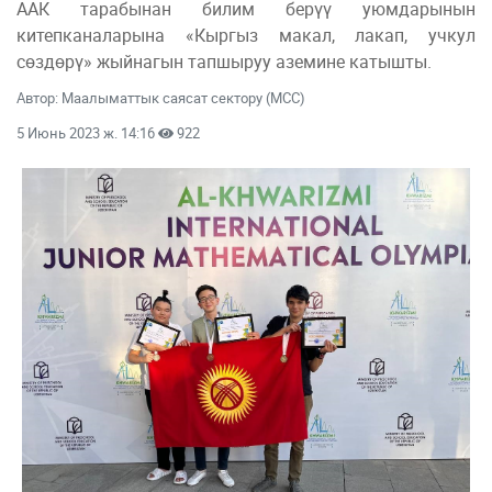
ААК тарабынан билим берүү уюмдарынын
китепканаларына «Кыргыз макал, лакап, учкул
сөздөрү» жыйнагын тапшыруу аземине катышты.
Автор: Маалыматтык саясат сектору (МСС)
5 Июнь 2023 ж. 14:16
922