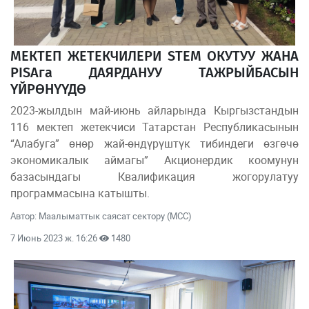
МЕКТЕП ЖЕТЕКЧИЛЕРИ STEM ОКУТУУ ЖАНА
PISAга ДАЯРДАНУУ ТАЖРЫЙБАСЫН
ҮЙРӨНҮҮДӨ
2023-жылдын май-июнь айларында Кыргызстандын
116 мектеп жетекчиси Татарстан Республикасынын
“Алабуга” өнөр жай-өндүрүштүк тибиндеги өзгөчө
экономикалык аймагы” Акционердик коомунун
базасындагы Квалификация жогорулатуу
программасына катышты.
Автор: Маалыматтык саясат сектору (МСС)
7 Июнь 2023 ж. 16:26
1480