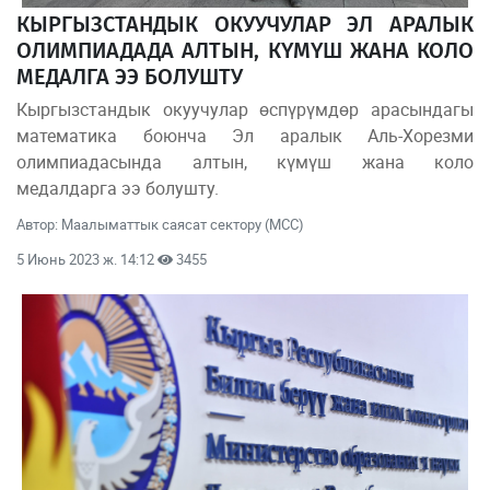
КЫРГЫЗСТАНДЫК ОКУУЧУЛАР ЭЛ АРАЛЫК
ОЛИМПИАДАДА АЛТЫН, КҮМҮШ ЖАНА КОЛО
МЕДАЛГА ЭЭ БОЛУШТУ
Кыргызстандык окуучулар өспүрүмдөр арасындагы
математика боюнча Эл аралык Аль-Хорезми
олимпиадасында алтын, күмүш жана коло
медалдарга ээ болушту.
Автор: Маалыматтык саясат сектору (МСС)
5 Июнь 2023 ж. 14:12
3455