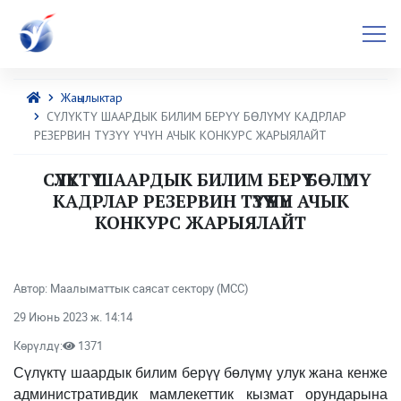
Жаңылыктар
СҮЛҮКТҮ ШААРДЫК БИЛИМ БЕРҮҮ БӨЛҮМҮ КАДРЛАР
РЕЗЕРВИН ТҮЗҮҮ ҮЧҮН АЧЫК КОНКУРС ЖАРЫЯЛАЙТ
СҮЛҮКТҮ ШААРДЫК БИЛИМ БЕРҮҮ БӨЛҮМҮ
КАДРЛАР РЕЗЕРВИН ТҮЗҮҮ ҮЧҮН АЧЫК
КОНКУРС ЖАРЫЯЛАЙТ
Автор: Маалыматтык саясат сектору (МСС)
29 Июнь 2023 ж. 14:14
Көрүлдү:
1371
Cүлүктү шаардык билим берүү бөлүмү улук жана кенже
административдик мамлекеттик кызмат орундарына