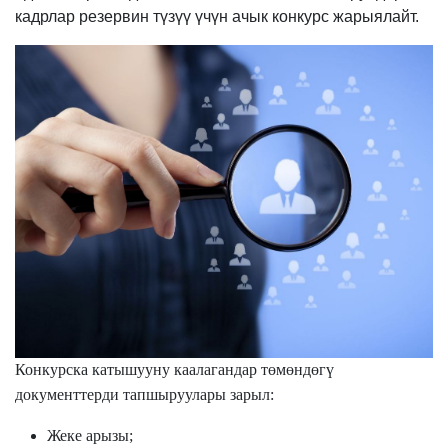
кадрлар резервин түзүү үчүн ачык конкурс жарыялайт.
Конкурска катышууну каалагандар төмөндөгү
документтерди тапшыруулары зарыл:
Жеке
арыз
ы
;