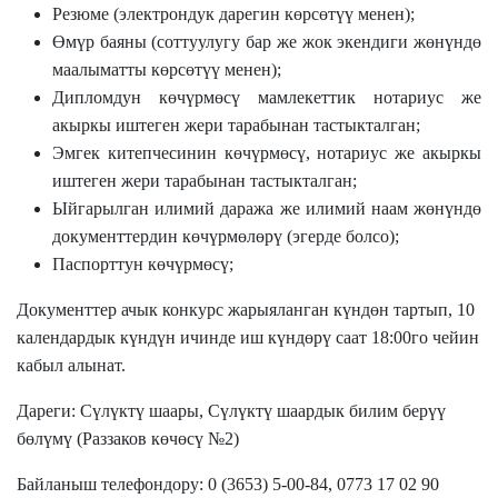
Резюме (электрондук дарегин көрсөтүү менен);
Өмүр баян
ы
(соттуулугу бар же жок экендиги жөнүндө
маалыматты көрсөтүү менен);
Дипломдун көчүрмөсү мамлекеттик нотариус же
акыркы иштеген жери тарабынан тастыкталган;
Эмгек китепчесинин көчүрмөсү, нотариус же акыркы
иштеген жери тарабынан тастыкталган;
Ыйгарылган илимий даража же илимий наам жөнүндө
документтердин көчүрмөлөрү (эгерде болсо);
Паспорттун көчүрмөсү;
Документтер
ачык конкурс жарыяланган күндөн тартып, 10
календардык күндүн ичинде иш
күндөрү саат 18:00
го
чейин
кабыл алынат.
Дареги: Сүлүктү шаары, Сүлүктү шаардык билим берүү
бөлүмү (Раззаков көчөсү №2)
Байланыш телефондору: 0 (3653) 5-00-84,
0773 17 02 90