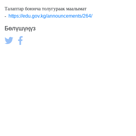
Талаптар боюнча толугураак маалымат
-
https://edu.gov.kg/announcements/264/
Бөлүшүңүз