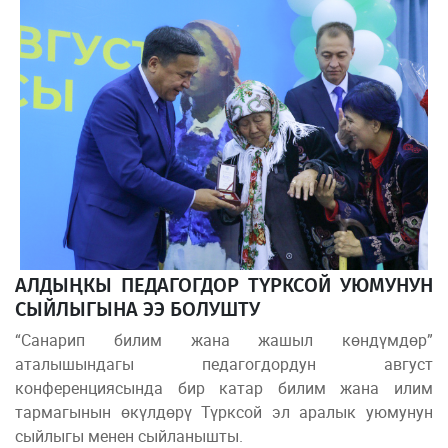
АЛДЫҢКЫ ПЕДАГОГДОР ТҮРКСОЙ УЮМУНУН
СЫЙЛЫГЫНА ЭЭ БОЛУШТУ
“Санарип билим жана жашыл көндүмдөр”
аталышындагы педагогдордун август
конференциясында бир катар билим жана илим
тармагынын өкүлдөрү Түрксой эл аралык уюмунун
сыйлыгы менен сыйланышты.