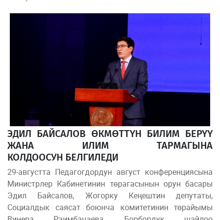
ЭДИЛ БАЙСАЛОВ ӨКМӨТТҮН БИЛИМ БЕРҮҮ
ЖАНА ИЛИМ ТАРМАГЫНА
КОЛДООСУН БЕЛГИЛЕДИ
29-августта Педагогдордун август конференциясына
Министрлер Кабинетинин төрагасынын орун басары
Эдил Байсалов, Жогорку Кеңештин депутаты,
Социалдык саясат боюнча комитетинин төрайымы
Винера Раимбачаева, Борбордук шайлоо