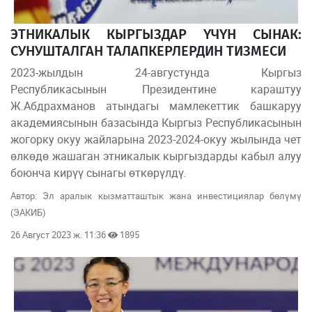
ЭТНИКАЛЫК КЫРГЫЗДАР ҮЧҮН СЫНАК:
СУНУШТАЛГАН ТАЛАПКЕРЛЕРДИН ТИЗМЕСИ
2023-жылдын 24-августунда Кыргыз
Республикасынын Президентине караштуу
Ж.Абдрахманов атындагы мамлекеттик башкаруу
академиясынын базасында Кыргыз Республикасынын
жогорку окуу жайларына 2023-2024-окуу жылында чет
өлкөдө жашаган этникалык кыргыздарды кабыл алуу
боюнча кирүү сынагы өткөрүлдү.
Автор: Эл аралык кызматташтык жана инвестициялар бөлүмү
(ЭАКИБ)
26 Август 2023 ж. 11:36
1895