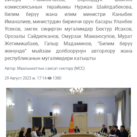
комиссиясынын төрайымы Нуржан Шайлдабекова,
билим берүү жана илим министри Каныбек
Иманалиев, министрдин биринчи орун басары Уланбек
Усеков, эмгек сиңирген мугалимдер Бектур Исаков,
Орозалы Сайдилканов, Омурзак Мамаюсупов, Мурат
Жетимишбаев, Гапыр Мадаминов, “Билим берүү
жөнүндө” мыйзам долбоорунун авторлору жана
республиканын мугалимдери катышты
Автор: Маалыматтык саясат сектору (МСС)
29 Август 2023 ж. 17:14
1380