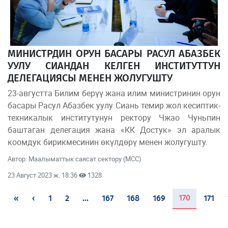
МИНИСТРДИН ОРУН БАСАРЫ РАСУЛ АБАЗБЕК
УУЛУ СИАНДАН КЕЛГЕН ИНСТИТУТТУН
ДЕЛЕГАЦИЯСЫ МЕНЕН ЖОЛУГУШТУ
23-августта Билим берүү жана илим министринин орун
басары Расул Абазбек уулу Сиань темир жол кесиптик-
техникалык институтунун ректору Чжао Чуньпин
баштаган делегация жана «КК Достук» эл аралык
коомдук бирикмесинин өкүлдөрү менен жолугушту.
Автор: Маалыматтык саясат сектору (МСС)
23 Август 2023 ж. 18:36
1328
(current)
170
«
‹
1
2
...
167
168
169
171