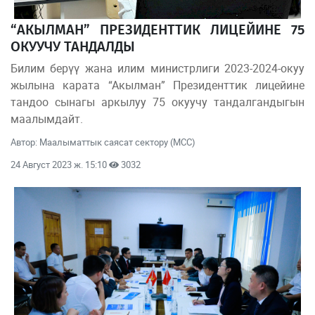
“АКЫЛМАН” ПРЕЗИДЕНТТИК ЛИЦЕЙИНЕ 75
ОКУУЧУ ТАНДАЛДЫ
Билим берүү жана илим министрлиги 2023-2024-окуу
жылына карата “Акылман” Президенттик лицейине
тандоо сынагы аркылуу 75 окуучу тандалгандыгын
маалымдайт.
Автор: Маалыматтык саясат сектору (МСС)
24 Август 2023 ж. 15:10
3032