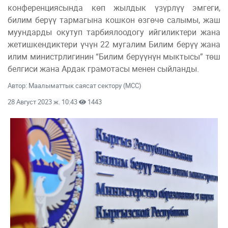
конференциясында көп жылдык үзүрлүү эмгеги,
билим берүү тармагына кошкон өзгөчө салымы, жаш
муундарды окутуп тарбиялоодогу ийгиликтери жана
жетишкендиктери үчүн 22 мугалим Билим берүү жана
илим министрлигинин “Билим берүүнүн мыктысы” төш
белгиси жана Ардак грамотасы менен сыйланды.
Автор: Маалыматтык саясат сектору (МСС)
28 Август 2023 ж. 10:43
1443