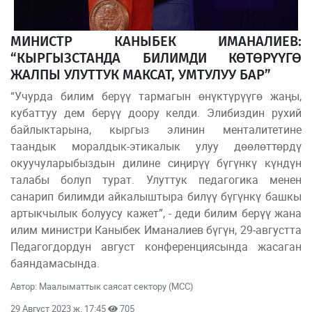
МИНИСТР КАНЫБЕК ИМАНАЛИЕВ:
“КЫРГЫЗСТАНДА БИЛИМДИ КӨТӨРҮҮГӨ
ЖАЛПЫ УЛУТТУК МАКСАТ, УМТУЛУУ БАР”
“Учурда билим берүү тармагын өнүктүрүүгө жаңы,
кубаттуу дем берүү доору келди. Элибиздин рухий
байлыктарына, кыргыз элинин менталитетине
таандык моралдык-этикалык улуу дөөлөттөрдү
окуучуларыбыздын дилине сиңирүү бүгүнкү күндүн
талабы болуп турат. Улуттук педагогика менен
санарип билимди айкалыштыра билүү бүгүнкү башкы
артыкчылык болуусу кажет”, - деди билим берүү жана
илим министри Каныбек Иманалиев бүгүн, 29-августта
Педагогдордун август конференциясында жасаган
баяндамасында.
Автор: Маалыматтык саясат сектору (МСС)
29 Август 2023 ж. 17:45
705