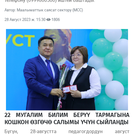
Автор: Маалыматтык саясат сектору (МСС)
28 Август 2023 ж. 15:30
1806
22 МУГАЛИМ БИЛИМ БЕРҮҮ ТАРМАГЫНА
КОШКОН ӨЗГӨЧӨ САЛЫМЫ ҮЧҮН СЫЙЛАНДЫ
Бүгүн, 28-августта педагогдордун август