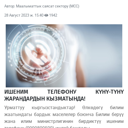
Автор: Маалыматтык саясат сектору (МСС)
28 Август 2023 ж. 15:40
1942
ИШЕНИМ ТЕЛЕФОНУ КҮНҮ-ТҮНҮ
ЖАРАНДАРДЫН КЫЗМАТЫНДА!
Урматтуу кыргызстандыктар! Өлкөдөгү билим
жаатындагы бардык маселелер боюнча Билим берүү
жана илим министрлигинин бирдиктүү ишеним
телефону (0999800500) иштей баштады.