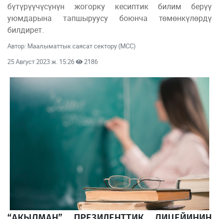
бүтүрүүчүсүнүн жогорку кесиптик билим берүү
уюмдарына тапшыруусу боюнча төмөнкүлөрдү
билдирет.
Автор: Маалыматтык саясат сектору (МСС)
25 Август 2023 ж. 15:26
2186
“АКЫЛМАН” ПРЕЗИДЕНТТИК ЛИЦЕЙИНИН