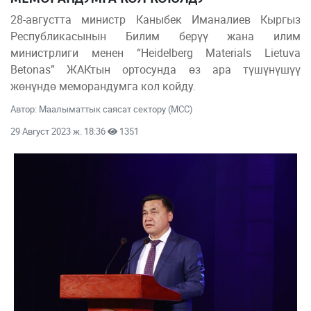
28-августта министр Каныбек Иманалиев Кыргыз
Республикасынын Билим берүү жана илим
министрлиги менен “Heidelberg Materials Lietuva
Betonas” ЖАКтын ортосунда өз ара түшүнүшүү
жөнүндө меморандумга кол койду.
Автор: Маалыматтык саясат сектору (МСС)
29 Август 2023 ж. 18:36
1351