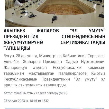
АКЫЛБЕК ЖАПАРОВ "ЭЛ ҮМҮТҮ"
ПРЕЗИДЕНТТИК СТИПЕНДИЯСЫНЫН
ЖЕҢҮҮЧҮЛӨРҮНӨ СЕРТИФИКАТТАРДЫ
ТАПШЫРДЫ
Бүгүн, 28-августта, Министрлер Кабинетинин Төрагасы
Акылбек Жапаров Президент Садыр Нургожоевич
Жапаровдун атынан Республикалык комиссия
тарабынан жактырылган талапкерлерге Кыргыз
Республикасынын Президентинин “Эл үмүтү” эл
аралык стипендиясын тапшырды.
Автор: Маалыматтык саясат сектору (МСС)
28 Август 2023 ж. 18:46
1832