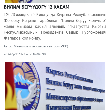
БИЛИМ БЕРҮҮДӨГҮ 12 КАДАМ
I 2023-жылдын 29-июнунда Кыргыз Республикасынын
Жогорку Кеңеши тарабынан “Билим берүү жөнүндө”
жаңы мыйзам кабыл алынып, 11-августта Кыргыз
Республикасынын Президенти Садыр Нургожоевич
Жапаров кол койду.
Автор: Маалыматтык саясат сектору (МСС)
28 Август 2023 ж. 9:34
898