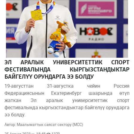
ЭЛ АРАЛЫК УНИВЕРСИТЕТТИК СПОРТ
ФЕСТИВАЛЫНДА КЫРГЫЗСТАНДЫКТАР
БАЙГЕЛҮҮ ОРУНДАРГА ЭЭ БОЛДУ
19-августтан 31-августка чейин Россия
Федерациясынын Екатеринбург шаарында өтүп
жаткан Эл аралык университеттик спорт
фестивалында кыргызстандыктар байгелүү орундарга
ээ болду.
Автор: Маалыматтык саясат сектору (МСС)
25 Август 2023 ж. 18:48
1379