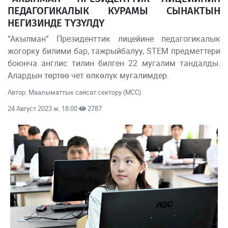
ПЕДАГОГИКАЛЫК КУРАМЫ СЫНАКТЫН
НЕГИЗИНДЕ ТҮЗҮЛДҮ
“Акылман” Президенттик лицейине педагогикалык
жогорку билими бар, тажрыйбалуу, STEM предметтери
боюнча англис тилин билген 22 мугалим тандалды.
Алардын төртөө чет өлкөлүк мугалимдер.
Автор: Маалыматтык саясат сектору (МСС)
24 Август 2023 ж. 18:00
2787