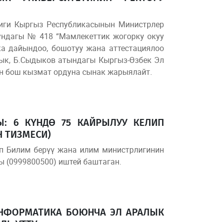
иги Кыргыз Республикасынын Министрлер
ундагы № 418 “Мамлекеттик жогорку окуу
а дайындоо, бошотуу жана аттестациялоо
ык, Б.Сыдыков атындагы Кыргыз-Өзбек Эл
ун бош кызмат ордуна сынак жарыялайт.
: 6 КҮНДӨ 75 КАЙРЫЛУУ КЕЛИП
 ТИЗМЕСИ)
п Билим берүү жана илим министрлигинин
 (0999800500) иштей баштаган.
НФОРМАТИКА БОЮНЧА ЭЛ АРАЛЫК