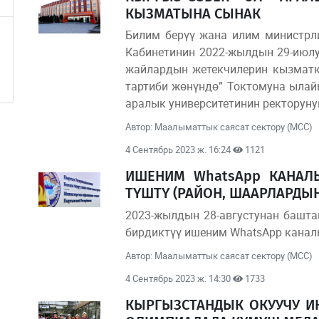
КЫЗМАТЫНА СЫНАК
Билим берүү жана илим министрл
Кабинетинин 2022-жылдын 29-июл
жайлардын жетекчилерин кызматк
тартиби жөнүндө” Токтомуна ылай
аралык университетинин ректорун
Автор: Маалыматтык саясат сектору (МСС)
4 Сентябрь 2023 ж. 16:24
1121
ИШЕНИМ WhatsApp КАНАЛЫ
ТҮШТҮ (РАЙОН, ШААРЛАРДЫН
2023-жылдын 28-августунан башта
бирдиктүү ишеним WhatsApp каналы
Автор: Маалыматтык саясат сектору (МСС)
4 Сентябрь 2023 ж. 14:30
1733
КЫРГЫЗСТАНДЫК ОКУУЧУ И