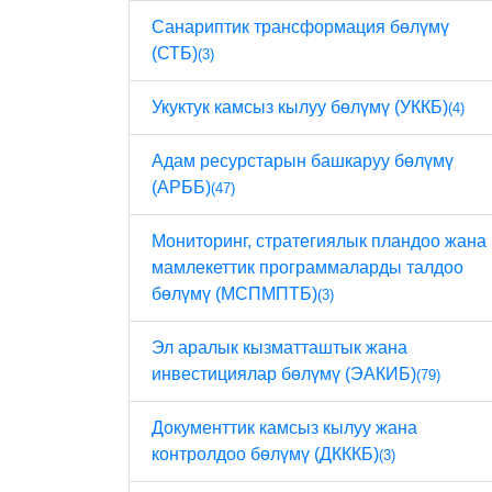
Санариптик трансформация бөлүмү
(СТБ)
(3)
Укуктук камсыз кылуу бөлүмү (УККБ)
(4)
Адам ресурстарын башкаруу бөлүмү
(АРББ)
(47)
Мониторинг, стратегиялык пландоо жана
мамлекеттик программаларды талдоо
бөлүмү (МСПМПТБ)
(3)
Эл аралык кызматташтык жана
инвестициялар бөлүмү (ЭАКИБ)
(79)
Документтик камсыз кылуу жана
контролдоо бөлүмү (ДКККБ)
(3)