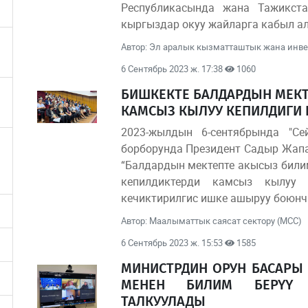
Республикасында жана Тажикст
кыргыздар окуу жайларга кабыл а
Автор: Эл аралык кызматташтык жана инв
6 Сентябрь 2023 ж. 17:38
1060
БИШКЕКТЕ БАЛДАРДЫН МЕКТ
КАМСЫЗ КЫЛУУ КЕПИЛДИГИ
2023-жылдын 6-сентябрында "Се
борборунда Президент Садыр Жап
“Балдардын мектепте акысыз били
кепилдиктерди камсыз кылуу
кечиктирилгис ишке ашыруу боюнч
Автор: Маалыматтык саясат сектору (МСС)
6 Сентябрь 2023 ж. 15:53
1585
МИНИСТРДИН ОРУН БАСАРЫ 
МЕНЕН БИЛИМ БЕРҮҮ 
ТАЛКУУЛАДЫ