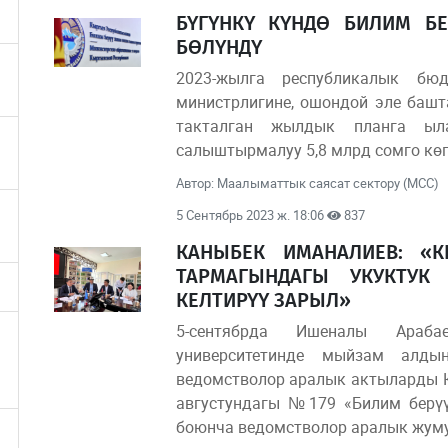
БҮГҮНКҮ КҮНДӨ БИЛИМ БЕ
БӨЛҮНДҮ
2023-жылга республикалык б
министрлигине, ошондой эле башт
такталган жылдык планга ыл
салыштырмалуу 5,8 млрд сомго көп
Автор: Маалыматтык саясат сектору (МСС)
5 Сентябрь 2023 ж. 18:06
837
КАНЫБЕК ИМАНАЛИЕВ: «
ТАРМАГЫНДАГЫ УКУКТУК
КЕЛТИРҮҮ ЗАРЫЛ»
5-сентябрда Ишеналы Араб
университетинде мыйзам алды
ведомстволор аралык актыларды 
августундагы №179 «Билим берү
боюнча ведомстволор аралык жумуш