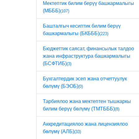
Мектептик билим берүү башкармалыгы
(МБББ)
(107)
Башталгыч кесиптик билим берүү
башкармалыгы (БКБББ)
(223)
Бюджеттик саясат, финансылык талдоо
жана инфраструктура башкармалыгы
(БСФТИБ)
(3)
Бухгалтердик эсеп жана отчеттуулук
бөлүмү (БЭОБ)
(0)
Тарбиялоо жана мектептен тышкаркы
билим берүү бөлүмү (ТМТБББ)
(8)
Аккредитациялоо жана лицензиялоо
бөлүмү (АЛБ)
(33)