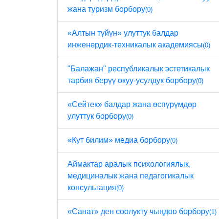
жана туризм борбору
(0)
«Алтын түйүн» улуттук балдар
инженердик-техникалык академиясы
(0)
"Балажан" республикалык эстетикалык
тарбия берүү окуу-усулдук борбору
(0)
«Сейтек» балдар жана өспүрүмдөр
улуттук борбору
(0)
«Кут билим» медиа борбору
(0)
Аймактар ​​аралык психологиялык,
медициналык жана педагогикалык
консультация
(0)
«Санат» ден соолукту чыңдоо борбору
(1)