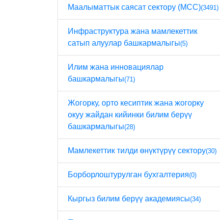
Маалыматтык саясат сектору (МСС)
(3491)
Инфраструктура жана мамлекеттик
сатып алуулар башкармалыгы
(5)
Илим жана инновациялар
башкармалыгы
(71)
Жогорку, орто кесиптик жана жогорку
окуу жайдан кийинки билим берүү
башкармалыгы
(28)
Мамлекеттик тилди өнүктүрүү сектору
(30)
Борборлоштурулган бухгалтерия
(0)
Кыргыз билим берүү академиясы
(34)