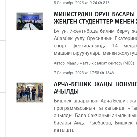
8 Сентябрь 2023 ж. 9:24
813
МИНИСТРДИН ОРУН БАСАРЫ 
ЖЕҢГЕН СТУДЕНТТЕР МЕНЕН
Бүгүн, 7-сентябрда билим берүү 
Абазбек уулу Орусиянын Екатерин
спорт фестивалында 14 меда
машыктыруучулары менен жолугуш
Автор: Маалыматтык саясат сектору (МСС)
7 Сентябрь 2023 ж. 17:58
1846
АРЧА-БЕШИК ЖАҢЫ КОНУШУ
АЧЫЛДЫ
Бишкек шаарынын Арча-Бешик жаң
программасынын алкагында «Та
ачылды. Бала бакчанын ачылышына
басары Аида Рысбаева, Бишкек 
катышты.