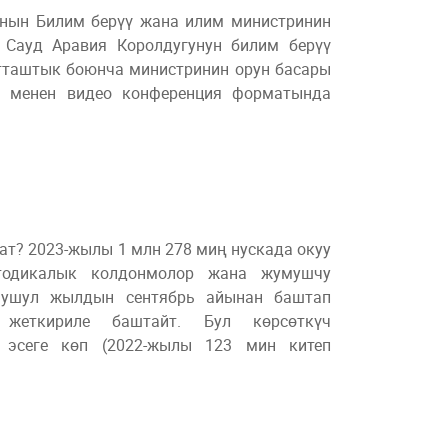
ынын Билим берүү жана илим министринин
 Сауд Аравия Королдугунун билим берүү
тташтык боюнча министринин орун басары
и менен видео конференция форматында
ат? 2023-жылы 1 млн 278 миң нускада окуу
етодикалык колдонмолор жана жумушчу
 ушул жылдын сентябрь айынан баштап
п жеткириле баштайт. Бул көрсөткүч
 эсеге көп (2022-жылы 123 мин китеп