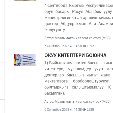
4-сентябрда Кыргыз Республикас
орун басары Расул Абазбек уулу
министрлигинин эл аралык кызма
доктор Абдулрахман Али Аламр
жолугушту.
Автор: Маалыматтык саясат сектору (МСС)
6 Сентябрь 2023 ж. 14:58
1592
ОКУУ КИТЕПТЕРИ БОЮНЧА
1) Быйыл канча китеп басылып чыг
китептери, мугалимдер үчүн м
дептерлер басылып чыгат жана
мектептерге борборлоштурулу
былтыркыга салыштырмалуу 10
басылган).
Автор: Маалыматтык саясат сектору (МСС)
6 Сентябрь 2023 ж. 11:38
2828