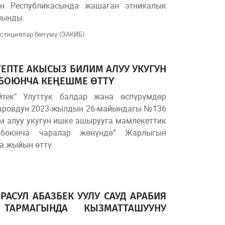
ан Республикасында жашаган этникалык
лынды.
естициялар бөлүмү (ЭАКИБ)
ЕПТЕ АКЫСЫЗ БИЛИМ АЛУУ УКУГУН
 БОЮНЧА КЕҢЕШМЕ ӨТТҮ
йтек" Улуттук балдар жана өспүрүмдөр
аровдун 2023-жылдын 26-майындагы №136
м алуу укугун ишке ашырууга мамлекеттик
 боюнча чаралар жөнүндө” Жарлыгын
а жыйын өттү.
РАСУЛ АБАЗБЕК УУЛУ САУД АРАБИЯ
ТАРМАГЫНДА КЫЗМАТТАШУУНУ