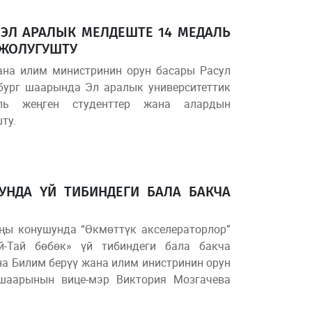
ЭЛ АРАЛЫК МЕЛДЕШТЕ 14 МЕДАЛЬ
 ЖОЛУГУШТУ
жана илим министринин орун басары Расул
бург шаарында Эл аралык университеттик
ль жеңген студенттер жана алардын
ту.
НДА ҮЙ ТИБИНДЕГИ БАЛА БАКЧА
ы конушунда “Өкмөттүк акселераторлор”
й-Тай бөбөк» үй тибиндеги бала бакча
 Билим берүү жана илим инистринин орун
шаарынын вице-мэр Виктория Мозгачева