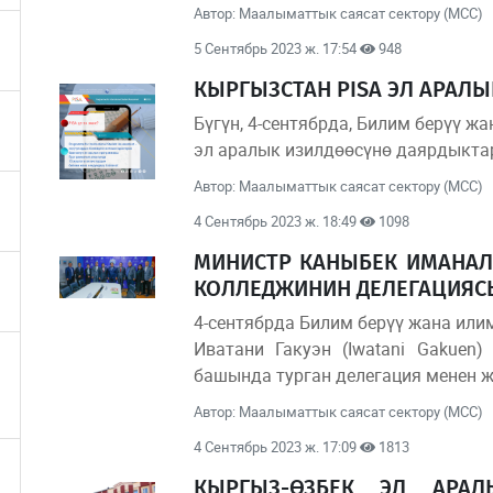
Автор: Маалыматтык саясат сектору (МСС)
5 Сентябрь 2023 ж. 17:54
948
КЫРГЫЗСТАН PISA ЭЛ АРАЛ
Бүгүн, 4-сентябрда, Билим берүү 
эл аралык изилдөөсүнө даярдыкта
Автор: Маалыматтык саясат сектору (МСС)
4 Сентябрь 2023 ж. 18:49
1098
МИНИСТР КАНЫБЕК ИМАНАЛ
КОЛЛЕДЖИНИН ДЕЛЕГАЦИЯС
4-сентябрда Билим берүү жана ил
Иватани Гакуэн (Iwatani Gakuen
башында турган делегация менен ж
Автор: Маалыматтык саясат сектору (МСС)
4 Сентябрь 2023 ж. 17:09
1813
КЫРГЫЗ-ӨЗБЕК ЭЛ АРАЛ