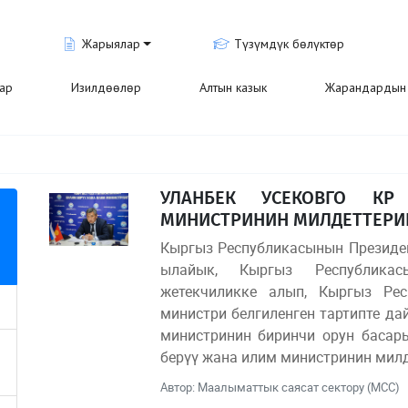
Жарыялар
Түзүмдүк бөлүктөр
лар
Изилдөөлөр
Алтын казык
Жарандардын 
УЛАНБЕК УСЕКОВГО К
МИНИСТРИНИН МИЛДЕТТЕРИН
Кыргыз Республикасынын Президе
ылайык, Кыргыз Республикасы
жетекчиликке алып, Кыргыз Ре
министри белгиленген тартипте да
министринин биринчи орун басар
берүү жана илим министринин милд
Автор: Маалыматтык саясат сектору (МСС)