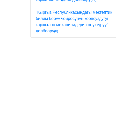
"Кыргыз Республикасындагы мектептик
билим берүү чөйрөсүнүн коопсуздугун
каржылоо механизмдерин өнүктүрүү"
долбоору
(0)