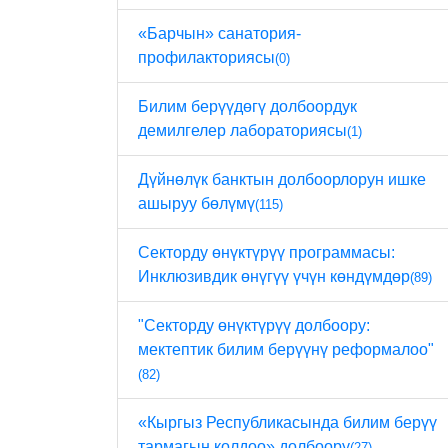
«Барчын» санатория-
профилакториясы
(0)
Билим берүүдөгү долбоордук
демилгелер лабораториясы
(1)
Дүйнөлүк банктын долбоорлорун ишке
ашыруу бөлүмү
(115)
Секторду өнүктүрүү программасы:
Инклюзивдик өнүгүү үчүн көндүмдөр
(89)
"Секторду өнүктүрүү долбоору:
мектептик билим берүүнү реформалоо"
(82)
«Кыргыз Республикасында билим берүү
тармагын колдоо» долбоору
(27)