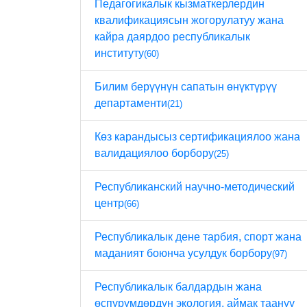
Педагогикалык кызматкерлердин
квалификациясын жогорулатуу жана
кайра даярдоо республикалык
институту
(60)
Билим берүүнүн сапатын өнүктүрүү
департаменти
(21)
Көз карандысыз сертификациялоо жана
валидациялоо борбору
(25)
Республиканский научно-методический
центр
(66)
Республикалык дене тарбия, спорт жана
маданият боюнча усулдук борбору
(97)
Республикалык балдардын жана
өспүрүмдөрдүн экология, аймак таануу