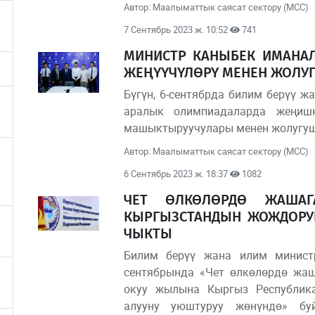
Автор: Маалыматтык саясат сектору (МСС)
7 Сентябрь 2023 ж. 10:52
741
МИНИСТР КАНЫБЕК ИМАНА
ЖЕҢҮҮЧҮЛӨРҮ МЕНЕН ЖОЛУ
Бүгүн, 6-сентябрда билим берүү 
аралык олимпиадаларда жеңиш
машыктыруучулары менен жолугуш
Автор: Маалыматтык саясат сектору (МСС)
6 Сентябрь 2023 ж. 18:37
1082
ЧЕТ ӨЛКӨЛӨРДӨ ЖАШАГ
КЫРГЫЗСТАНДЫН ЖОЖДОРУН
ЧЫКТЫ
Билим берүү жана илим минист
сентябрында «Чет өлкөлөрдө жаш
окуу жылына Кыргыз Республик
алууну уюштуруу жөнүндө» бу