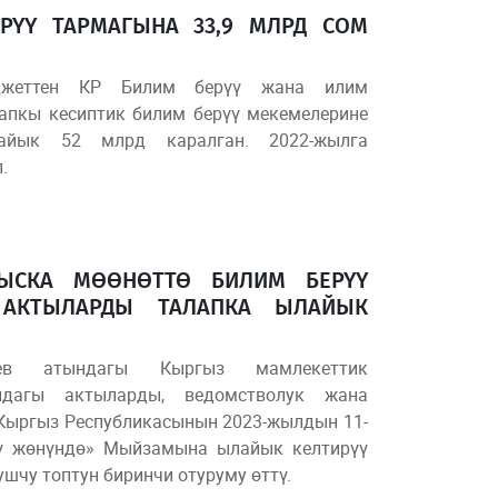
РҮҮ ТАРМАГЫНА 33,9 МЛРД СОМ
юджеттен КР Билим берүү жана илим
апкы кесиптик билим берүү мекемелерине
айык 52 млрд каралган. 2022-жылга
.
КЫСКА МӨӨНӨТТӨ БИЛИМ БЕРҮҮ
 АКТЫЛАРДЫ ТАЛАПКА ЫЛАЙЫК
аев атындагы Кыргыз мамлекеттик
ндагы актыларды, ведомстволук жана
Кыргыз Республикасынын 2023-жылдын 11-
ү жөнүндө» Мыйзамына ылайык келтирүү
чу топтун биринчи отуруму өттү.