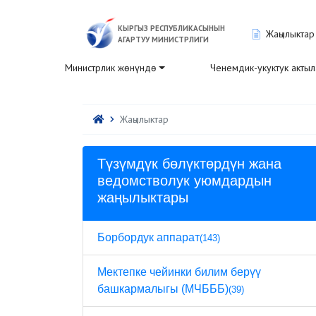
КЫРГЫЗ РЕСПУБЛИКАСЫНЫН
Жаңылыктар
АГАРТУУ МИНИСТРЛИГИ
Министрлик жөнүндө
Ченемдик-укуктук акты
Жаңылыктар
Түзүмдүк бөлүктөрдүн жана
ведомстволук уюмдардын
жаңылыктары
Борбордук аппарат
(143)
Мектепке чейинки билим берүү
башкармалыгы (МЧБББ)
(39)