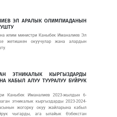
ЛИЕВ ЭЛ АРАЛЫК ОЛИМПИАДАНЫН
ГУШТУ
жана илим министри Каныбек Иманалиев Эл
ке жетишкен окуучулар жана алардын
ту.
АН ЭТНИКАЛЫК КЫРГЫЗДАРДЫ
А КАБЫЛ АЛУУ ТУУРАЛУУ БУЙРУК
ри Каныбек Иманалиев 2023-жылдын 6-
аган этникалык кыргыздарды 2023-2024-
асынын жогорку окуу жайларына кабыл
йрук чыгарды, ага ылайык Өзбекстан