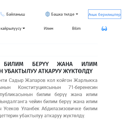
Байланыш
Башка тилде
Ачык берилиштер
кайрылуусу
Илим
Bilim
Р БИЛИМ БЕРҮҮ ЖАНА ИЛИМ
 УБАКТЫЛУУ АТКАРУУ ЖҮКТӨЛДҮ
нти Садыр Жапаров кол койгон Жарлыкка
нын Конституциясынын 71-беренесин
спубликасынын билим берүү жана илим
йындалганга чейин билим берүү жана илим
ы Усеков Уланбек Абдилазизовичке билим
еттерин убактылуу аткаруу жүктөлдү.