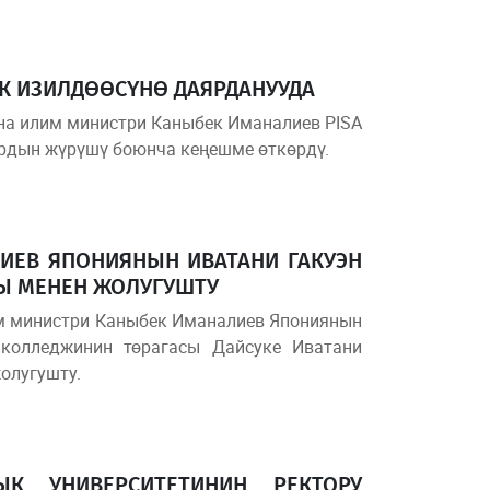
ЫК ИЗИЛДӨӨСҮНӨ ДАЯРДАНУУДА
жана илим министри Каныбек Иманалиев PISA
рдын жүрүшү боюнча кеңешме өткөрдү.
ИЕВ ЯПОНИЯНЫН ИВАТАНИ ГАКУЭН
Ы МЕНЕН ЖОЛУГУШТУ
им министри Каныбек Иманалиев Япониянын
) колледжинин төрагасы Дайсуке Иватани
олугушту.
ЫК УНИВЕРСИТЕТИНИН РЕКТОРУ