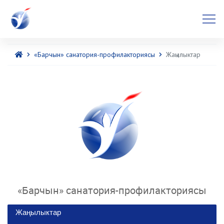
«Барчын» санатория-профилакториясы
Жаңылыктар
«Барчын» санатория-профилакториясы
Жаңылыктар