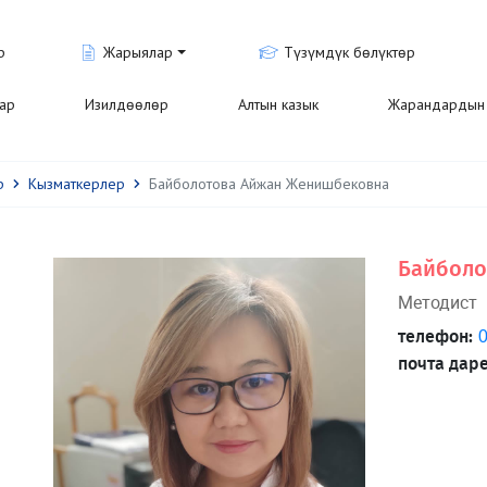
р
Жарыялар
Түзүмдүк бөлүктөр
лар
Изилдөөлөр
Алтын казык
Жарандардын 
р
Кызматкерлер
Байболотова Айжан Женишбековна
Байболо
Методист
телефон:
0
почта даре