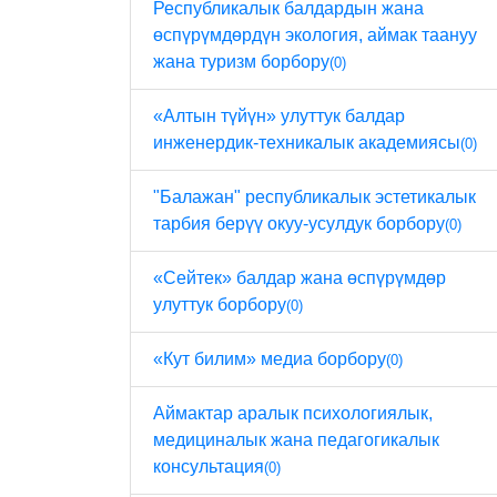
Республикалык балдардын жана
өспүрүмдөрдүн экология, аймак таануу
жана туризм борбору
(0)
«Алтын түйүн» улуттук балдар
инженердик-техникалык академиясы
(0)
"Балажан" республикалык эстетикалык
тарбия берүү окуу-усулдук борбору
(0)
«Сейтек» балдар жана өспүрүмдөр
улуттук борбору
(0)
«Кут билим» медиа борбору
(0)
Аймактар ​​аралык психологиялык,
медициналык жана педагогикалык
консультация
(0)