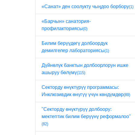
«Санат» ден соолукту чыңдоо борбору
(1)
«Барчын» санатория-
профилакториясы
(0)
Билим берүүдөгү долбоордук
демилгелер лабораториясы
(1)
Дүйнөлүк банктын долбоорлорун ишке
ашыруу бөлүмү
(115)
Секторду өнүктүрүү программасы:
Инклюзивдик өнүгүү үчүн көндүмдөр
(89)
"Секторду өнүктүрүү долбоору:
мектептик билим берүүнү реформалоо"
(82)