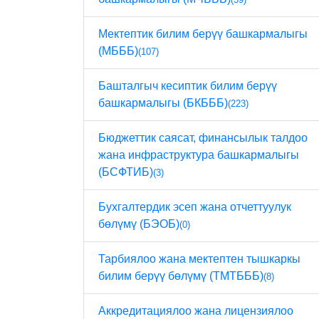
Мектептик билим берүү башкармалыгы
(МБББ)
(107)
Башталгыч кесиптик билим берүү
башкармалыгы (БКБББ)
(223)
Бюджеттик саясат, финансылык талдоо
жана инфраструктура башкармалыгы
(БСФТИБ)
(3)
Бухгалтердик эсеп жана отчеттуулук
бөлүмү (БЭОБ)
(0)
Тарбиялоо жана мектептен тышкаркы
билим берүү бөлүмү (ТМТБББ)
(8)
Аккредитациялоо жана лицензиялоо