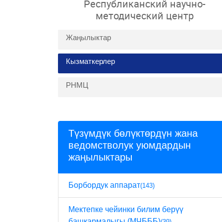
Республиканский научно-
методический центр
Жаңылыктар
Кызматкерлер
РНМЦ
Түзүмдүк бөлүктөрдүн жана
ведомстволук уюмдардын
жаңылыктары
Борбордук аппарат
(143)
Мектепке чейинки билим берүү
башкармалыгы (МЧБББ)
(39)