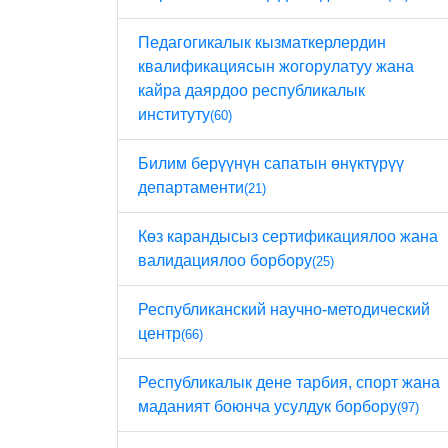
Педагогикалык кызматкерлердин
квалификациясын жогорулатуу жана
кайра даярдоо республикалык
институту
(60)
Билим берүүнүн сапатын өнүктүрүү
департаменти
(21)
Көз карандысыз сертификациялоо жана
валидациялоо борбору
(25)
Республиканский научно-методический
центр
(66)
Республикалык дене тарбия, спорт жана
маданият боюнча усулдук борбору
(97)