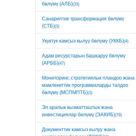
бөлүмү (АЛБ)
(33)
Санариптик трансформация бөлүмү
(СТБ)
(3)
Укуктук камсыз кылуу бөлүмү (УККБ)
(4)
Адам ресурстарын башкаруу бөлүмү
(АРББ)
(47)
Мониторинг, стратегиялык пландоо жана
мамлекеттик программаларды талдоо
бөлүмү (МСПМПТБ)
(3)
Эл аралык кызматташтык жана
инвестициялар бөлүмү (ЭАКИБ)
(79)
Документтик камсыз кылуу жана