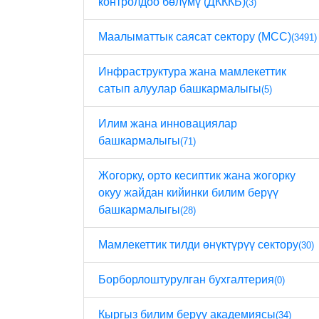
контролдоо бөлүмү (ДКККБ)
(3)
Маалыматтык саясат сектору (МСС)
(3491)
Инфраструктура жана мамлекеттик
сатып алуулар башкармалыгы
(5)
Илим жана инновациялар
башкармалыгы
(71)
Жогорку, орто кесиптик жана жогорку
окуу жайдан кийинки билим берүү
башкармалыгы
(28)
Мамлекеттик тилди өнүктүрүү сектору
(30)
Борборлоштурулган бухгалтерия
(0)
Кыргыз билим берүү академиясы
(34)