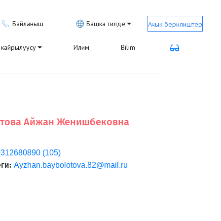
Байланыш
Башка тилде
Ачык берилиштер
кайрылуусу
Илим
Bilim
това Айжан Женишбековна
312680890 (105)
ги:
Ayzhan.baybolotova.82@mail.ru