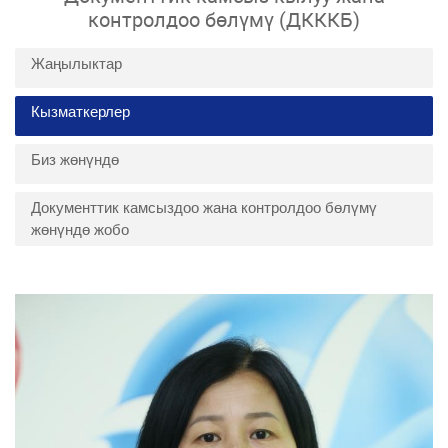
контролдоо бөлүмү (ДКККБ)
Жаңылыктар
Кызматкерлер
Биз жөнүндө
Документтик камсыздоо жана контролдоо бөлүмү
жөнүндө жобо