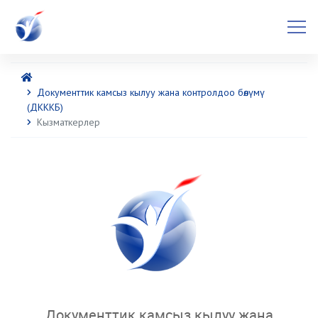
Документтик камсыз кылуу жана контролдоо бөлүмү
(ДКККБ)
Кызматкерлер
Документтик камсыз кылуу жана