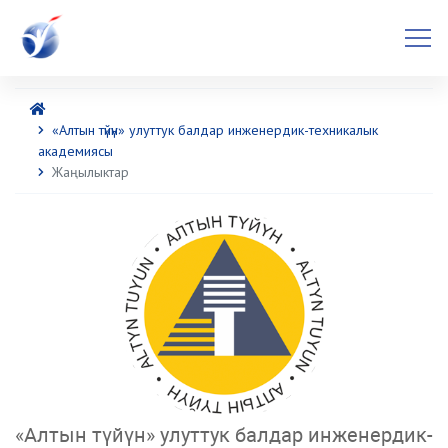
«Алтын түйүн» улуттук балдар инженердик-техникалык
академиясы
Жаңылыктар
«Алтын түйүн» улуттук балдар инженердик-