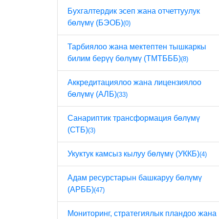
Бухгалтердик эсеп жана отчеттуулук
бөлүмү (БЭОБ)
(0)
Тарбиялоо жана мектептен тышкаркы
билим берүү бөлүмү (ТМТБББ)
(8)
Аккредитациялоо жана лицензиялоо
бөлүмү (АЛБ)
(33)
Санариптик трансформация бөлүмү
(СТБ)
(3)
Укуктук камсыз кылуу бөлүмү (УККБ)
(4)
Адам ресурстарын башкаруу бөлүмү
(АРББ)
(47)
Мониторинг, стратегиялык пландоо жана