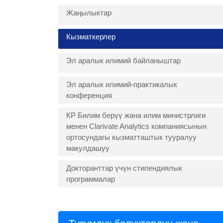
Жаңылыктар
Кызматкерлер
Эл аралык илимий байланыштар
Эл аралык илимий-практикалык
конференция
КР Билим берүү жана илим министрлиги
менен Clarivate Analytics компаниясынын
ортосундагы кызматташтык тууралуу
макулдашуу
Докторанттар үчүн стипендиялык
программалар