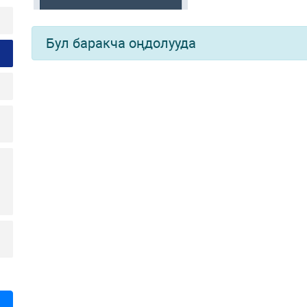
Бул баракча оңдолууда