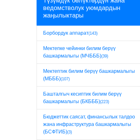
Түзүмдүк бөлүктөрдүн жана
ведомстволук уюмдардын
жаңылыктары
Борбордук аппарат
(143)
Мектепке чейинки билим берүү
башкармалыгы (МЧБББ)
(39)
Мектептик билим берүү башкармалыгы
(МБББ)
(107)
Башталгыч кесиптик билим берүү
башкармалыгы (БКБББ)
(223)
Бюджеттик саясат, финансылык талдоо
жана инфраструктура башкармалыгы
(БСФТИБ)
(3)