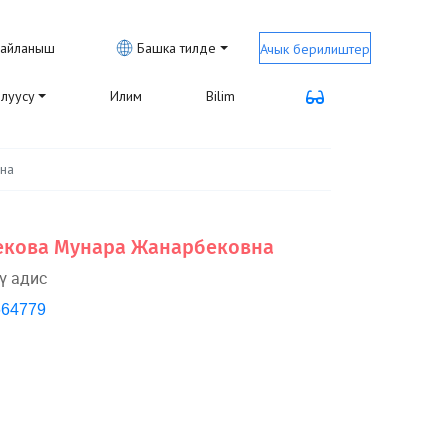
айланыш
Башка тилде
Ачык берилиштер
луусу
Илим
Bilim
на
кова Мунара Жанарбековна
ү адис
664779