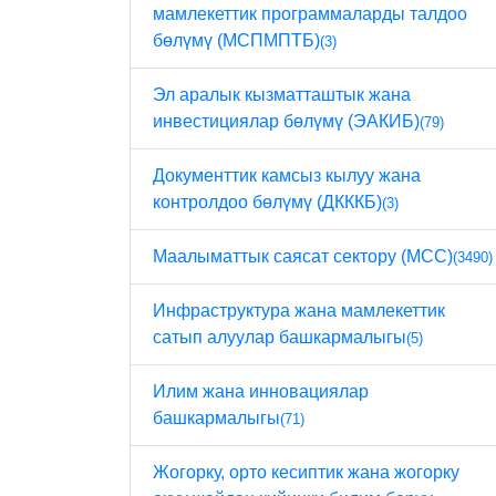
мамлекеттик программаларды талдоо
бөлүмү (МСПМПТБ)
(3)
Эл аралык кызматташтык жана
инвестициялар бөлүмү (ЭАКИБ)
(79)
Документтик камсыз кылуу жана
контролдоо бөлүмү (ДКККБ)
(3)
Маалыматтык саясат сектору (МСС)
(3490)
Инфраструктура жана мамлекеттик
сатып алуулар башкармалыгы
(5)
Илим жана инновациялар
башкармалыгы
(71)
Жогорку, орто кесиптик жана жогорку