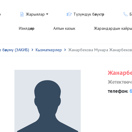
р
Жарыялар
Түзүмдүк бөлүктөр
Б
Изилдөөлөр
Алтын казык
Жарандардын кайры
 бөлүмү (ЭАКИБ)
Кызматкерлер
Жанарбекова Мунара Жанарбеков
Жанарбе
Жетектөөч
телефон: