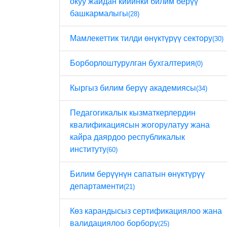
окуу жайдан кийинки билим берүү
башкармалыгы
(28)
Мамлекеттик тилди өнүктүрүү сектору
(30)
Борборлоштурулган бухгалтерия
(0)
Кыргыз билим берүү академиясы
(34)
Педагогикалык кызматкерлердин
квалификациясын жогорулатуу жана
кайра даярдоо республикалык
институту
(60)
Билим берүүнүн сапатын өнүктүрүү
департаменти
(21)
Көз карандысыз сертификациялоо жана
валидациялоо борбору
(25)