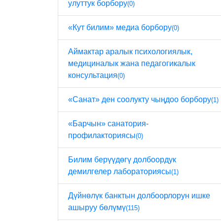
улуттук борбору
(0)
«Кут билим» медиа борбору
(0)
Аймактар ​​аралык психологиялык,
медициналык жана педагогикалык
консультация
(0)
«Санат» ден соолукту чыңдоо борбору
(1)
«Барчын» санатория-
профилакториясы
(0)
Билим берүүдөгү долбоордук
демилгелер лабораториясы
(1)
Дүйнөлүк банктын долбоорлорун ишке
ашыруу бөлүмү
(115)