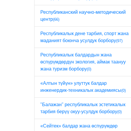
Республиканский научно-методический
центр
(66)
Республикалык дене тарбия, спорт жана
маданият боюнча усулдук борбору
(97)
Республикалык балдардын жана
өспүрүмдөрдүн экология, аймак таануу
жана туризм борбору
(0)
«Алтын түйүн» улуттук балдар
инженердик-техникалык академиясы
(0)
"Балажан" республикалык эстетикалык
тарбия берүү окуу-усулдук борбору
(0)
«Сейтек» балдар жана өспүрүмдөр