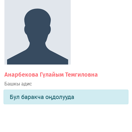
Анарбекова Гүлайым Темгиловна
Башкы адис
Бул баракча оңдолууда