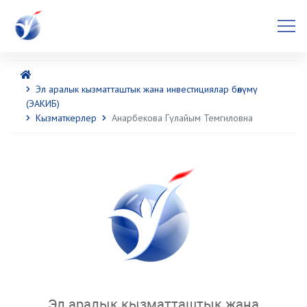
Эл аралык кызматташтык жана инвестициялар бөлүмү
(ЭАКИБ)
Кызматкерлер
Анарбекова Гүлайым Темгиловна
Эл аралык кызматташтык жана