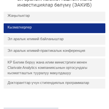
инвестициялар бөлүмү (ЭАКИБ)
Жаңылыктар
Кызматкерлер
Эл аралык илимий байланыштар
Эл аралык илимий-практикалык конференция
КР Билим берүү жана илим министрлиги менен
Clarivate Analytics компаниясынын ортосундагы
кызматташтык тууралуу макулдашуу
Докторанттар үчүн стипендиялык программалар