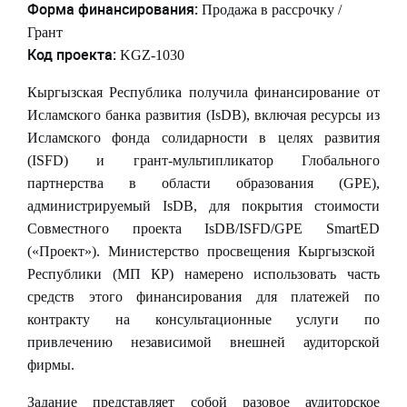
Форма финансирования:
Продажа в рассрочку /
Грант
Код проекта:
KGZ
-1030
Кыргызская Республика получила финансирование от
Исламского банка развития (
IsDB
), включая ресурсы из
Исламского фонда солидарности в целях развития
(
ISFD
) и грант-мультипликатор Глобального
партнерства в области образования (
GPE
),
администрируемый
IsDB
, для покрытия стоимости
Совместного проекта
IsDB
/
ISFD
/
GPE
SmartED
(«Проект»). Министерство просвещения Кыргызской
Республики (МП КР) намерено использовать часть
средств этого финансирования для платежей по
контракту на консультационные услуги по
привлечению независимой внешней аудиторской
фирмы.
Задание представляет собой разовое аудиторское