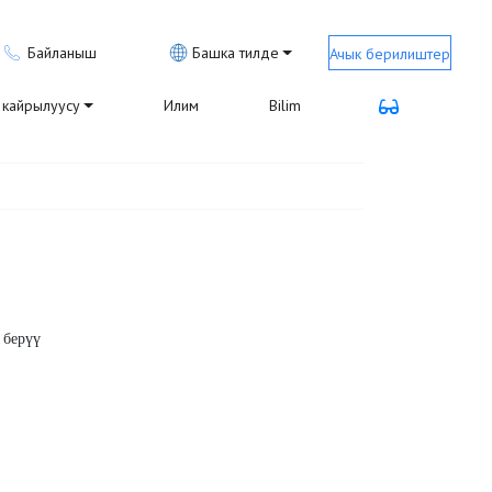
Байланыш
Башка тилде
Ачык берилиштер
кайрылуусу
Илим
Bilim
 берүү