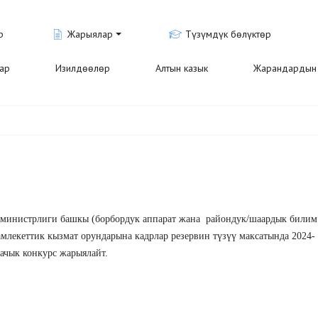
р
Жарыялар
Түзүмдүк бөлүктөр
лар
Изилдөөлөр
Алтын казык
Жарандардын 
министрлиги башкы (борбордук аппарат жана райондук/шаардык билим
млекеттик кызмат орундарына кадрлар резервин түзүү максатында 2024-
ачык конкурс жарыялайт.