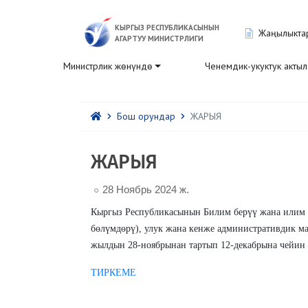
КЫРГЫЗ РЕСПУБЛИКАСЫНЫН
Жаңылыкта
АГАРТУУ МИНИСТРЛИГИ
Министрлик жөнүндө
Ченемдик-укуктук акты
Бош орундар
ЖАРЫЯ
ЖАРЫЯ
28 Ноябрь 2024 ж.
Кыргыз Республикасынын Билим берүү жана илим 
бөлүмдөрү), улук жана кенже административдик ма
жылдын 28-ноябрынан тартып 12-декабрына чейин 
ТИРКЕМЕ