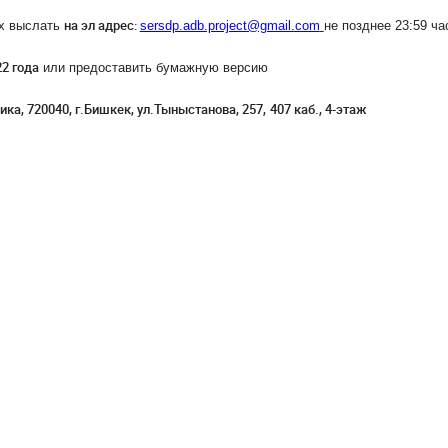
на эл адрес:
ах выслать
sersdp.adb.project@gmail.com
не позднее 23:59 ча
22 года
или предоставить бумажную версию
ка, 720040, г.Бишкек, ул.Тыныстанова, 257,
407 каб., 4-этаж