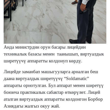
Анда министрдин орун басары лицейдин
техникалык базасы менен таанышып, виртуалдык
ширетүүчү аппаратты колдонуп көрдү.
Лицейде
заманбап
машыгууларга арналган
беш
даана
виртуалдык ширетүүчү
“
Soldamatic
”
аппараты орнотулган. Бул аппарат менен ширетүү
боюнча практикалык сабактар өткөрүлөт. Лицей
аталган виртуалдык аппаратты
колдонгон Борбор
Азиядагы жалгыз окуу жай.