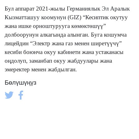
Бул аппарат 2021-жылы
Германиялык Эл Аралык
Кызматташуу коомунун (
GIZ) “Кесиптик окутуу
жана ишке орноштурууга көмөктөшүү”
долбоорунун алкагында алынган. Буга кошумча
лицейдин “Электр жана газ менен ширетүүчү”
кесиби боюнча окуу кабинети жана устаканасы
оңдолуп, заманбап окуу жабдуулары жана
эмеректер менен жабдылган.
Бөлүшүңүз