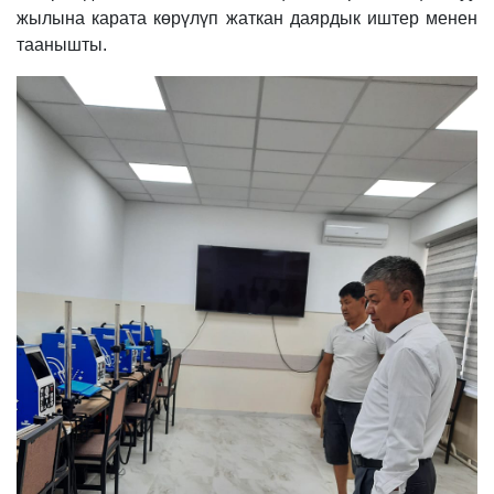
жылына карата көрүлүп жаткан даярдык иштер менен
таанышты.