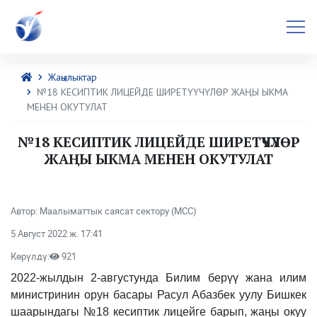
Жаңылыктар
№18 КЕСИПТИК ЛИЦЕЙДЕ ШИРЕТҮҮЧҮЛӨР ЖАҢЫ ЫКМА
МЕНЕН ОКУТУЛАТ
№18 КЕСИПТИК ЛИЦЕЙДЕ ШИРЕТҮҮЧҮЛӨР
ЖАҢЫ ЫКМА МЕНЕН ОКУТУЛАТ
Автор: Маалыматтык саясат сектору (МСС)
5 Август 2022 ж. 17:41
Көрүлдү:
921
2022-жылдын 2-августунда Билим берүү жана илим
министринин орун басары Расул Абазбек уулу Бишкек
шаарындагы №18 кесиптик лицейге барып, жаңы окуу