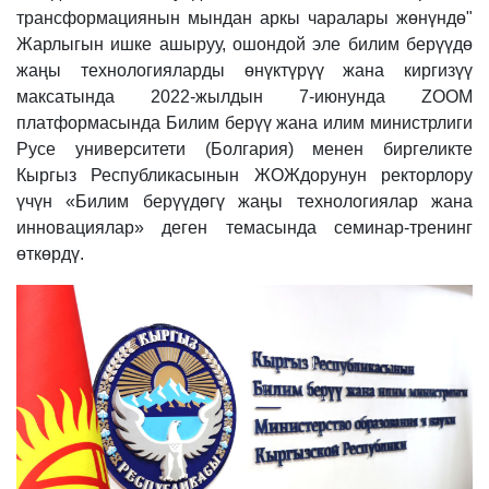
трансформациянын мындан аркы чаралары жөнүндө"
Жарлыгын ишке ашыруу, ошондой эле билим берүүдө
жаңы технологияларды өнүктүрүү жана киргизүү
максатында 2022-жылдын 7-июнунда ZOOM
платформасында Билим берүү жана илим министрлиги
Русе университети (Болгария) менен биргеликте
Кыргыз Республикасынын ЖОЖдорунун ректорлору
үчүн «Билим берүүдөгү жаңы технологиялар жана
инновациялар» деген темасында семинар-тренинг
өткөрдү.