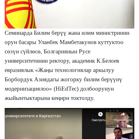
С
еминарда Билим берүү жана илим министринин
орун басары
Уланбек
Мамбетакунов куттуктоо
сөз
үн
сүйлөсө, Болгариянын Русе
университетинин ректору, академик К.Белоев
евразиялык «Жаңы технологиялар аркылуу
Борбордук Азиядагы жогорку билим берүүнү
модернизациялоо» (HiEdTec) долбоорунун
жыйынтыктарына кеңири токтолду.