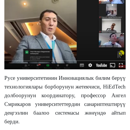
Русе университетинин Инновациялык билим берүү
технологиялары борборунун жетекчиси, HiEdTech
долбоорунун координатору, профессор Ангел
Смрикаров университеттердин санариптештирүү
деңгээлин баалоо системасы жөнүндө айтып
берди.