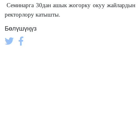
Семинарга 30дан ашык жогорку окуу жайлардын
ректорлору катышты.
Бөлүшүңүз