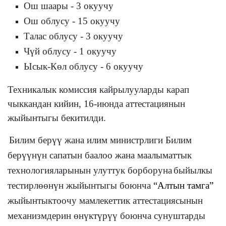
Ош шаары - 3 окуучу
Ош облусу - 15 окуучу
Талас облусу - 3 окуучу
Чүй облусу - 1 окуучу
Ысык-Көл облусу - 6 окуучу
Техникалык комиссия кайрылууларды карап
чыккандан кийин, 16-июнда аттестациянын
жыйынтыгы бекитилди.
Билим берүү жана илим министрлиги
Билим
берүүнүн сапатын баалоо жана маалыматтык
технологияларынын улуттук борборуна
быйылкы
тестирлөөнүн жыйынтыгы боюнча
“Алтын тамга”
жыйынтыктоочу мамлекеттик аттестациясынын
механизмдерин өнүктүрүү боюнча сунуштарды