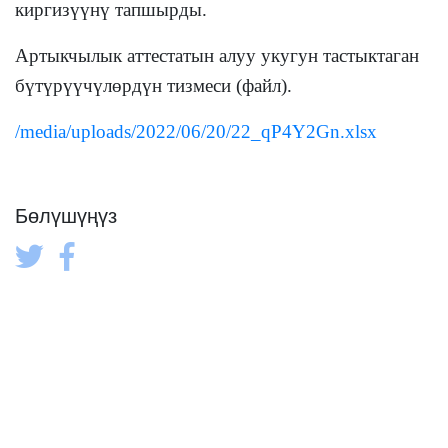
киргизүүнү тапшырды.
Артыкчылык аттестатын алуу укугун таст
ыкт
аган
бүтүрүүчүлөрдүн тизмеси (файл).
/media/uploads/2022/06/20/22_qP4Y2Gn.xlsx
Бөлүшүңүз