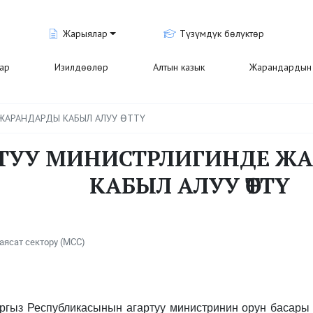
Жарыялар
Түзүмдүк бөлүктөр
лар
Изилдөөлөр
Алтын казык
Жарандардын 
ЖАРАНДАРДЫ КАБЫЛ АЛУУ ӨТТҮ
ТУУ МИНИСТРЛИГИНДЕ Ж
КАБЫЛ АЛУУ ӨТТҮ
аясат сектору (МСС)
ыргыз Республикасынын агартуу министринин орун басары