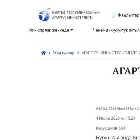
КЫРГЫЗ РЕСПУБЛИКАСЫНЫН
Жаңылыктар
АГАРТУУ МИНИСТРЛИГИ
Министрлик жөнүндө
Ченемдик-укуктук акты
Жаңылыктар
АГАРТУУ МИНИСТРЛИГИНДЕ 
АГАР
Автор: Маалыматтык с
4 Июнь 2026 ж. 15:24
Көрүлдү:
664
Бүгүн, 4-июнда К