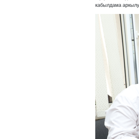
кабылдама аркылу