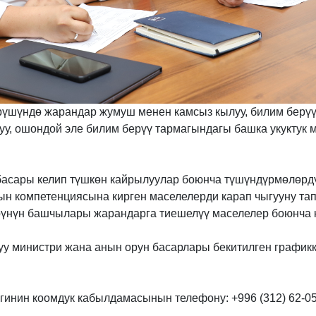
рүшүндө жарандар жумуш менен камсыз кылуу, билим берүү
уу, ошондой эле билим берүү тармагындагы башка укуктук
басары келип түшкөн кайрылуулар боюнча түшүндүрмөлөрдү
ын компетенциясына кирген маселелерди карап чыгууну т
рүнүн башчылары жарандарга тиешелүү маселелер боюнча 
туу министри жана анын орун басарлары бекитилген графи
гинин коомдук кабылдамасынын телефону: +996 (312) 62-05