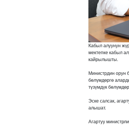
Кабыл алуунун жү
мектепке кабыл ал
кайрылышты.
Министрдин орун 
бөлүмдөргө алард
түзүмдүк бөлүмдө
Эске салсак, агар
алышат.
Агартуу министрли