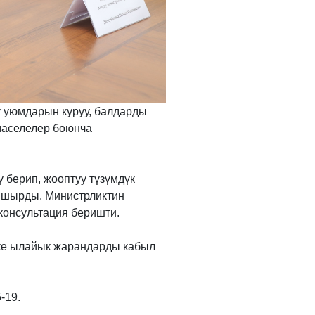
 уюмдарын куруу, балдарды
 маселелер боюнча
 берип, жооптуу түзүмдүк
апшырды. Министрликтин
консультация беришти.
кке ылайык жарандарды кабыл
-19.