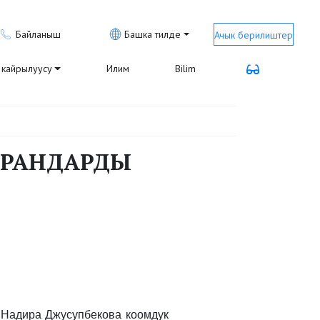
Байланыш
Башка тилде
Ачык берилиштер
кайрылуусу
Илим
Bilim
АРАНДАРДЫ
 Надира Джусупбекова коомдук