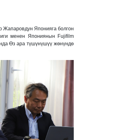
р Жапаровдун Японияга болгон
ги менен Япониянын Fujifilm
сунда Өз ара түшүнүшүү жөнүндө