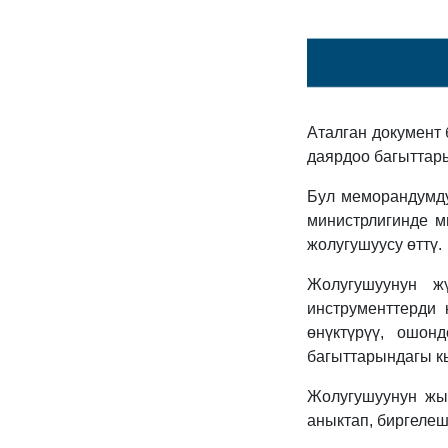
Аталган документ
даярдоо багыттар
Бул меморандумду
министрлигинде 
жолугушуусу өттү.
Жолугушуунун ж
инструменттерди 
өнүктүрүү, ошон
багыттарындагы к
Жолугушуунун жы
аныктап, биргелеш