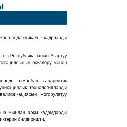
 жана педагогикалык кадрларды
гыз Республикасынын Агартуу
легациясынын өкүлдөрү менен
лоодо заманбап санариптик
уникациялык технологияларды
квалификациясын жогорулатуу
нча мындан аркы кадамдарды
диктерин билдиришти.