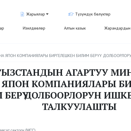
Жарыялар
Түзүмдүк бөлүктөр
лар
Изилдөөлөр
Алтын казык
Жарандардын 
НА ЯПОН КОМПАНИЯЛАРЫ БИРГЕЛЕШКЕН БИЛИМ БЕРҮҮ ДОЛБООРЛОР
ЫЗСТАНДЫН АГАРТУУ МИ
 ЯПОН КОМПАНИЯЛАРЫ Б
 БЕРҮҮ ДОЛБООРЛОРУН ИШ
ТАЛКУУЛАШТЫ
аясат сектору (МСС)