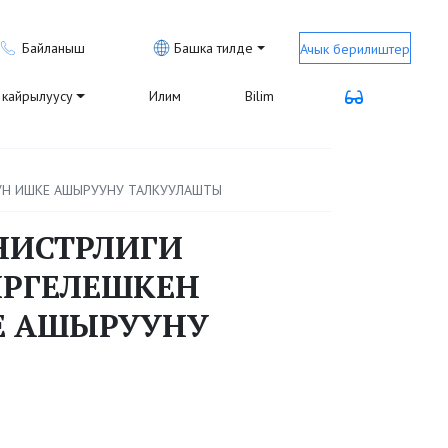
Байланыш
Башка тилде
Ачык берилиштер
кайрылуусу
Илим
Bilim
УН ИШКЕ АШЫРУУНУ ТАЛКУУЛАШТЫ
НИСТРЛИГИ
ИРГЕЛЕШКЕН
КЕ АШЫРУУНУ