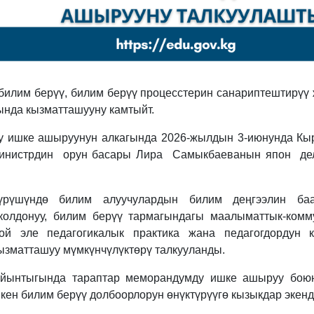
 билим берүү, билим берүү процесстерин санариптештирүү
ында кызматташууну камтыйт.
 ишке ашыруунун алкагында 2026-жылдын 3-июнунда Кыр
министрдин орун басары Лира Самыкбаеванын япон де
үрүшүндө билим алуучулардын билим деңгээлин баа
колдонуу, билим берүү тармагындагы маалыматтык-комм
дой эле педагогикалык практика жана педагогдордун 
ызматташуу мүмкүнчүлүктөрү талкууланды.
йынтыгында тараптар меморандумду ишке ашыруу бою
кен билим берүү долбоорлорун өнүктүрүүгө кызыкдар экен