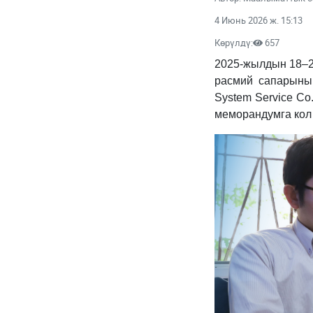
4 Июнь 2026 ж. 15:13
Көрүлдү:
657
2025-жылдын 18–2
расмий сапарынын
System Service Co
меморандумга кол