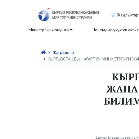
КЫРГЫЗ РЕСПУБЛИКАСЫНЫН
Жаңылыктар
АГАРТУУ МИНИСТРЛИГИ
Министрлик жөнүндө
Ченемдик-укуктук акты
Жаңылыктар
КЫРГЫЗСТАНДЫН АГАРТУУ МИНИСТРЛИГИ ЖА
КЫРГ
ЖАНА
БИЛИМ
Автор: Маалыматтык с