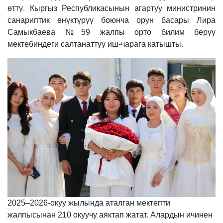
өттү. Кыргыз Республикасынын агартуу министринин
санариптик өнүктүрүү боюнча орун басары Лира
Самыкбаева №59 жалпы орто билим берүү
мектебиндеги салтанаттуу иш-чарага катышты.
2025–2026-окуу жылында аталган мектепти
жалпысынан 210 окуучу аяктап жатат. Алардын ичинен