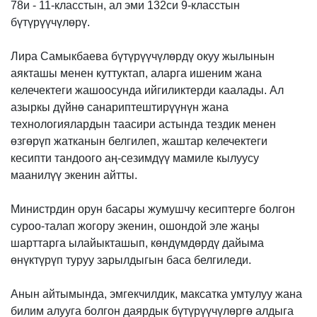
78и - 11-класстын, ал эми 132си 9-класстын
бүтүрүүчүлөрү.
Лира Самыкбаева бүтүрүүчүлөрдү окуу жылынын
аякташы менен куттуктап, аларга ишеним жана
келечектеги жашоосунда ийгиликтерди каалады. Ал
азыркы дүйнө санариптештирүүнүн жана
технологиялардын таасири астында тездик менен
өзгөрүп жатканын белгилеп, жаштар келечектеги
кесипти тандоого аң-сезимдүү мамиле кылуусу
маанилүү экенин айтты.
Министрдин орун басары жумушчу кесиптерге болгон
суроо-талап жогору экенин, ошондой эле жаңы
шарттарга ылайыкташып, көндүмдөрдү дайыма
өнүктүрүп туруу зарылдыгын баса белгиледи.
Анын айтымында, эмгекчилдик, максатка умтулуу жана
билим алууга болгон даярдык бүтүрүүчүлөргө алдыга