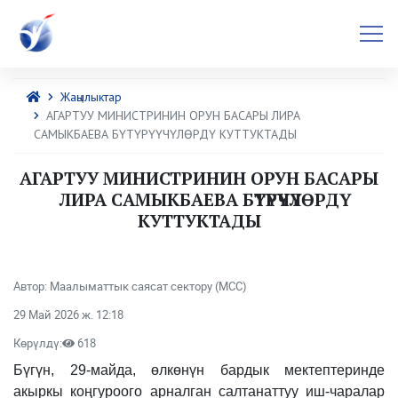
Жаңылыктар
АГАРТУУ МИНИСТРИНИН ОРУН БАСАРЫ ЛИРА
САМЫКБАЕВА БҮТҮРҮҮЧҮЛӨРДҮ КУТТУКТАДЫ
АГАРТУУ МИНИСТРИНИН ОРУН БАСАРЫ
ЛИРА САМЫКБАЕВА БҮТҮРҮҮЧҮЛӨРДҮ
КУТТУКТАДЫ
Автор: Маалыматтык саясат сектору (МСС)
29 Май 2026 ж. 12:18
Көрүлдү:
618
Бүгүн, 29-майда, өлкөнүн бардык мектептеринде
акыркы коңгуроого арналган салтанаттуу иш-чаралар