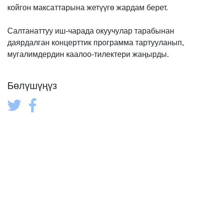
койгон максаттарына жетүүгө жардам берет.
Салтанаттуу иш-чарада окуучулар тарабынан
даярдалган концерттик программа тартууланып,
мугалимдердин каалоо-тилектери жаңырды.
Бөлүшүңүз