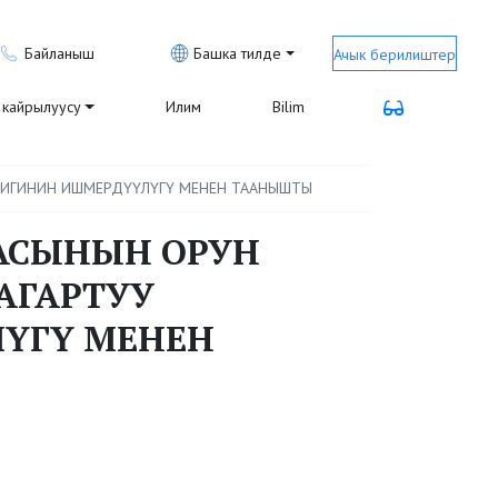
Байланыш
Башка тилде
Ачык берилиштер
кайрылуусу
Илим
Bilim
ЛИГИНИН ИШМЕРДҮҮЛҮГҮ МЕНЕН ТААНЫШТЫ
ГАСЫНЫН ОРУН
АГАРТУУ
ҮГҮ МЕНЕН