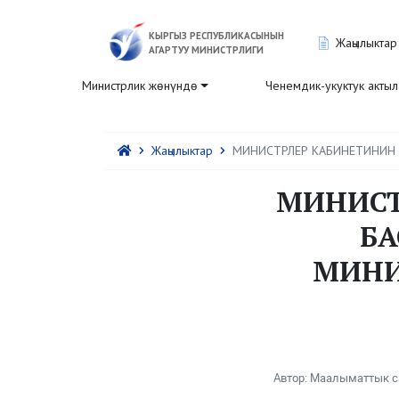
КЫРГЫЗ РЕСПУБЛИКАСЫНЫН
Жаңылыктар
АГАРТУУ МИНИСТРЛИГИ
Министрлик жөнүндө
Ченемдик-укуктук акты
Жаңылыктар
МИНИСТРЛЕР КАБИНЕТИНИН 
МИНИСТ
БА
МИНИ
Автор: Маалыматтык с