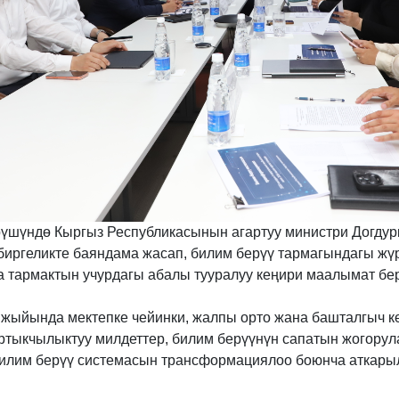
үшүндө Кыргыз Республикасынын агартуу министри Догдур
иргеликте баяндама жасап, билим берүү тармагындагы жүр
 тармактын учурдагы абалы тууралуу кеңири маалымат бе
жыйында мектепке чейинки, жалпы орто жана башталгыч ке
ртыкчылыктуу милдеттер, билим берүүнүн сапатын жогорул
илим берүү системасын трансформациялоо боюнча аткары