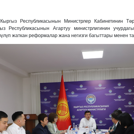
, Кыргыз Республикасынын Министрлер Кабинетинин Т
ыз Республикасынын Агартуу министрлигинин учурдаг
зүлүп жаткан реформалар жана негизги багыттары менен т