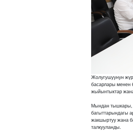
Жолугушуунун жүр
басарлары менен б
жыйынтыктар жана
Мындан тышкары, 
багыттарындагы а
жакшыртуу жана б
талкууланды.