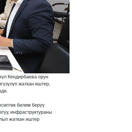
күл Кендирбаева орун
гүзүлүп жаткан иштер,
рди.
сиптик билим берүү
атуу, инфраструктураны
лып жаткан иштер