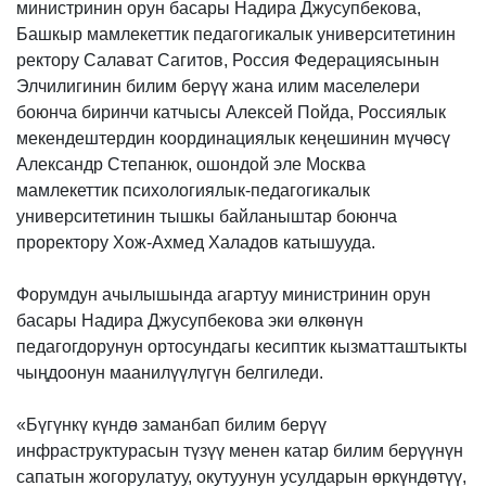
министринин орун басары Надира Джусупбекова,
Башкыр мамлекеттик педагогикалык университетинин
ректору Салават Сагитов, Россия Федерациясынын
Элчилигинин билим берүү жана илим маселелери
боюнча биринчи катчысы Алексей Пойда, Россиялык
мекендештердин координациялык кеңешинин мүчөсү
Александр Степанюк, ошондой эле Москва
мамлекеттик психологиялык-педагогикалык
университетинин тышкы байланыштар боюнча
проректору Хож-Ахмед Халадов катышууда.
Форумдун ачылышында агартуу министринин орун
басары Надира Джусупбекова эки өлкөнүн
педагогдорунун ортосундагы кесиптик кызматташтыкты
чыңдоонун маанилүүлүгүн белгиледи.
«Бүгүнкү күндө заманбап билим берүү
инфраструктурасын түзүү менен катар билим берүүнүн
сапатын жогорулатуу, окутуунун усулдарын өркүндөтүү,