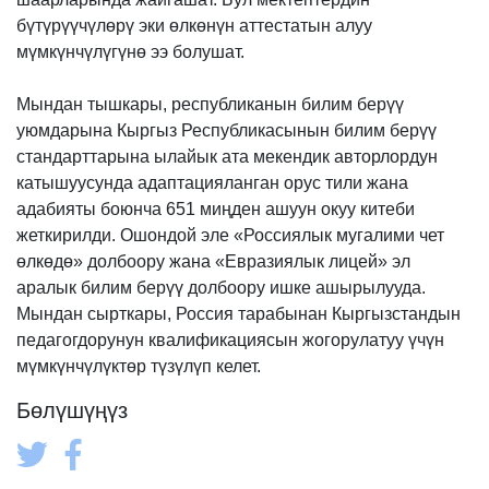
бүтүрүүчүлөрү эки өлкөнүн аттестатын алуу
мүмкүнчүлүгүнө ээ болушат.
Мындан тышкары, республиканын билим берүү
уюмдарына Кыргыз Республикасынын билим берүү
стандарттарына ылайык ата мекендик авторлордун
катышуусунда адаптацияланган орус тили жана
адабияты боюнча 651 миңден ашуун окуу китеби
жеткирилди. Ошондой эле «Россиялык мугалими чет
өлкөдө» долбоору жана «Евразиялык лицей» эл
аралык билим берүү долбоору ишке ашырылууда.
Мындан сырткары, Россия тарабынан Кыргызстандын
педагогдорунун квалификациясын жогорулатуу үчүн
мүмкүнчүлүктөр түзүлүп келет.
Бөлүшүңүз