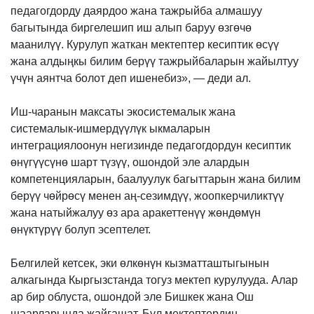
педагогдорду даярдоо жана тажрыйба алмашуу
багытында биргелешип иш алып баруу өзгөчө
маанилүү. Курулуп жаткан мектептер кесиптик өсүү
жана алдыңкы билим берүү тажрыйбаларын жайылтуу
үчүн аянтча болот деп ишенебиз», — деди ал.
Иш-чаранын максаты экосистемалык жана
системалык-ишмердүүлүк ыкмаларын
интеграциялоонун негизинде педагогдордун кесиптик
өнүгүүсүнө шарт түзүү, ошондой эле алардын
компетенцияларын, баалуулук багыттарын жана билим
берүү чөйрөсү менен аң-сезимдүү, жоопкерчиликтүү
жана натыйжалуу өз ара аракеттенүү жөндөмүн
өнүктүрүү болуп эсептелет.
Белгилей кетсек, эки өлкөнүн кызматташтыгынын
алкагында Кыргызстанда тогуз мектеп курулууда. Алар
ар бир облуста, ошондой эле Бишкек жана Ош
шаарларында жайгашат. Бул мектептердин