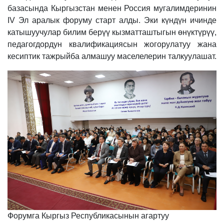
базасында Кыргызстан менен Россия мугалимдеринин
IV Эл аралык форуму старт алды. Эки күндүн ичинде
катышуучулар билим берүү кызматташтыгын өнүктүрүү,
педагогдордун квалификациясын жогорулатуу жана
кесиптик тажрыйба алмашуу маселелерин талкуулашат.
Форумга Кыргыз Республикасынын агартуу