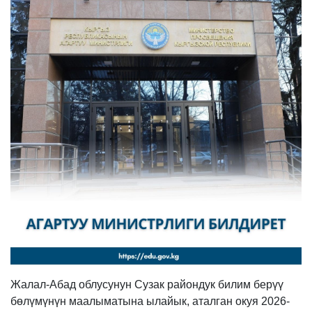
Жалал-Абад облусунун Сузак райондук билим берүү
бөлүмүнүн маалыматына ылайык, аталган окуя 2026-