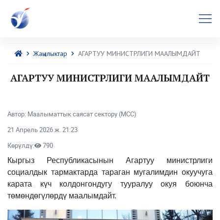
Жаңылыктар
АГАРТУУ МИНИСТРЛИГИ МААЛЫМДАЙТ
АГАРТУУ МИНИСТРЛИГИ МААЛЫМДАЙТ
Автор: Маалыматтык саясат сектору (МСС)
21 Апрель 2026 ж. 21:23
Көрүлдү:
790
Кыргыз Республикасынын Агартуу министрлиги
социалдык тармактарда тараган мугалимдин окуучуга
карата күч колдонгондугу тууралуу окуя боюнча
төмөндөгүлөрдү маалымдайт.