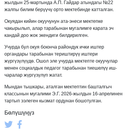
жылдын 25-мартында А.П. Гайдар атындагы №22
жалпы билим берүүчү орто мектебинде катталган.
Окуядан кийин окуучунун ата-энеси мектепке
чакырылып, алар тарабынан мугалимге карата эч
кандай доо жок экендиги билдирилген.
Учурда бул окуя боюнча райондук ички иштер
органдары тарабынан териштирүү иштери
жүргүзүлүүдө. Ошол эле учурда мектепте окуучулар
менен социалдык педагог тарабынан тиешелүү иш-
чаралар жүргүзүлүп жатат.
Мындан тышкары, аталган мектептин башталгыч
классынын мугалими Э.Г. 2026-жылдын 16-апрелинен
тартып ээлеген кызмат ордунан бошотулган.
Бөлүшүңүз