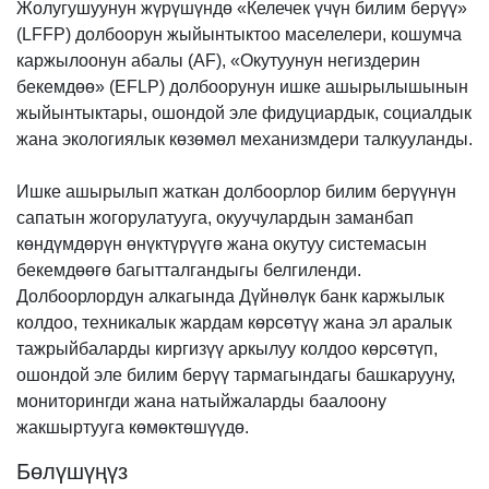
Жолугушуунун жүрүшүндө «Келечек үчүн билим берүү»
(LFFP) долбоорун жыйынтыктоо маселелери, кошумча
каржылоонун абалы (AF), «Окутуунун негиздерин
бекемдөө» (EFLP) долбоорунун ишке ашырылышынын
жыйынтыктары, ошондой эле фидуциардык, социалдык
жана экологиялык көзөмөл механизмдери талкууланды.
Ишке ашырылып жаткан долбоорлор билим берүүнүн
сапатын жогорулатууга, окуучулардын заманбап
көндүмдөрүн өнүктүрүүгө жана окутуу системасын
бекемдөөгө багытталгандыгы белгиленди.
Долбоорлордун алкагында Дүйнөлүк банк каржылык
колдоо, техникалык жардам көрсөтүү жана эл аралык
тажрыйбаларды киргизүү аркылуу колдоо көрсөтүп,
ошондой эле билим берүү тармагындагы башкарууну,
мониторингди жана натыйжаларды баалоону
жакшыртууга көмөктөшүүдө.
Бөлүшүңүз