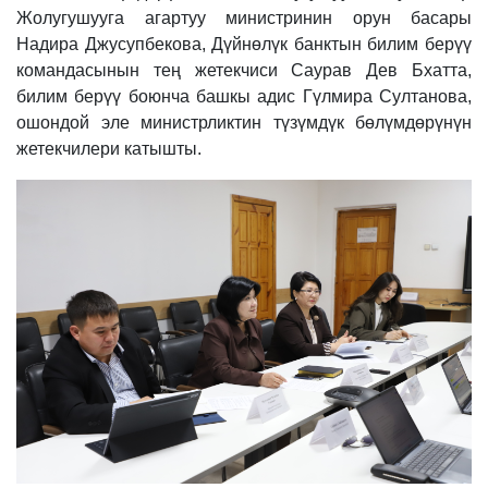
Жолугушууга агартуу министринин орун басары
Надира Джусупбекова, Дүйнөлүк банктын билим берүү
командасынын тең жетекчиси Саурав Дев Бхатта,
билим берүү боюнча башкы адис Гүлмира Султанова,
ошондой эле министрликтин түзүмдүк бөлүмдөрүнүн
жетекчилери катышты.