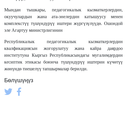
Мындан тышкары, педагогикалык кызматкерлердин,
окуучулардын жана ата-энелердин катышуусу менен
комплекстүү түшүндүрүү иштери жүргүзүлүүдө. Ошондой
эле Агартуу министрлигинин
Республикалык педагогикалык кызматкерлердин
квалфикациясын жогорулатуу жана кайра даярдоо
институтуна Кыргыз Республикасындагы мугалимдердин
кесиптик этикасы боюнча түшүндүрүү иштерин күчөтүү
жөнүндө тиешелүү тапшырмалар берилди.
Бөлүшүңүз