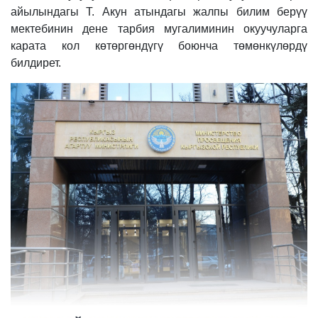
айылындагы Т. Акун атындагы жалпы билим берүү
мектебинин дене тарбия мугалиминин окуучуларга
карата кол көтөргөндүгү боюнча төмөнкүлөрдү
билдирет.