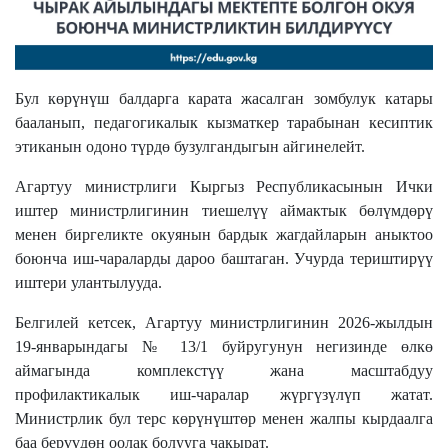
Бул көрүнүш балдарга карата жасалган зомбулук катары
бааланып, педагогикалык кызматкер тарабынан кесиптик
этиканын одоно түрдө бузулгандыгын айгинелейт.
Агартуу министрлиги Кыргыз Республикасынын Ички
иштер министрлигинин тиешелүү аймактык бөлүмдөрү
менен биргеликте окуянын бардык жагдайларын аныктоо
боюнча иш-чараларды дароо баштаган. Учурда териштирүү
иштери улантылууда.
Белгилей кетсек, Агартуу министрлигинин 2026-жылдын
19-январындагы № 13/1 буйругунун негизинде өлкө
аймагында комплекстүү жана масштабдуу
профилактикалык иш-чаралар жүргүзүлүп жатат.
Министрлик бул терс көрүнүштөр менен жалпы кырдаалга
баа берүүдөн оолак болууга чакырат.