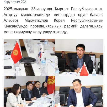
Көрүлдү:
702
2025-жылдын 23-июнунда Кыргыз Республикасынын
Агартуу министрлигинде министрдин орун басары
Альберт Махметкулов Корея Республикасынын
Кёнсанбук-до провинциясынын расмий делегациясы
менен жумушчу жолугушуу өткөрдү.