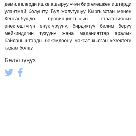
демилгелерди ишке ашыруу үчүн биргелешкен иштерди
улантмай болушту. Бул жолугушуу Кыргызстан менен
Кёнсанбук-до провинциясынын стратегиялык
өнөктөштүгүн өнүктүрүүнү, бирдиктүү билим берүү
мейкиндигин түзүүнү жана маданияттар аралык
байланыштарды бекемдөөнү максат кылган кезектеги
кадам болду.
Бөлүшүңүз