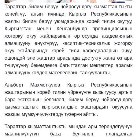
Тараптар билим берүү чөйрөсүндөгү кызматташтыкты
кеңейтүү, анын ичинде Кыргыз Республикасынын
жалпы билим берүү уюмдарында корей тилин окутуу,
Кыргызстан менен Кёнсанбук-до провинциясынын
жогорку окуу жайларынын ортосунда академиялык
алмашууну өнүктүрүү, кесиптик-техникалык жогорку
окуу жайларында корей тили кафедраларын ачуу,
ошондой эле жаштар арасында достукту жана өз ара
түшүнүүнү бекемдөөгө багытталган мектептер аралык
алмашууну колдоо маселелерин талкуулашты.
Альберт Махметкулов Кыргыз Республикасынын
жаштарынын корей тилин үйрөнүүгө кызыгуусу артып
бара жатканын белгилеп, билим берүү чөйрөсүндөгү
кызматташтык кыргызстандык жаштардын окуусуна
жакшы мүмкүнчүлүктөрдү түзөрүн айтты.
Тараптар кызматташтыкты мындан ары тереңдетүүнүн
маанилүүлүгүн баса белгилеп, пландалган