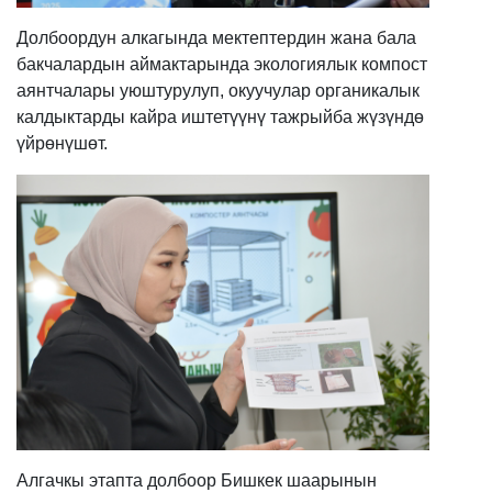
Долбоордун алкагында мектептердин жана бала
бакчалардын аймактарында экологиялык компост
аянтчалары уюштурулуп, окуучулар органикалык
калдыктарды кайра иштетүүнү тажрыйба жүзүндө
үйрөнүшөт.
Алгачкы этапта долбоор Бишкек шаарынын