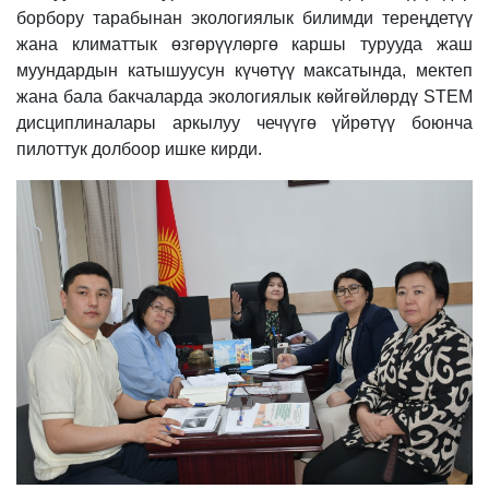
борбору тарабынан экологиялык билимди тереңдетүү
жана климаттык өзгөрүүлөргө каршы турууда жаш
муундардын катышуусун күчөтүү максатында, мектеп
жана бала бакчаларда экологиялык көйгөйлөрдү STEM
дисциплиналары аркылуу чечүүгө үйрөтүү боюнча
пилоттук долбоор ишке кирди.