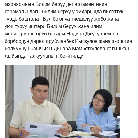
мэриясынын Билим берүү департаментинин
карамагындагы билим берүү уюмдарында пилоттук
түрдө башталат. Бул боюнча тиешелүү жобо жана
уюштуруу иштери Билим берүү жана илим
министринин орун басары Надира Джусупбекова,
борбордун директору Уланбек Рыскулов жана экология
бөлүмүнүн башчысы Динара Мамбеткулова катышкан
жыйында талкууланып, бекитилди.