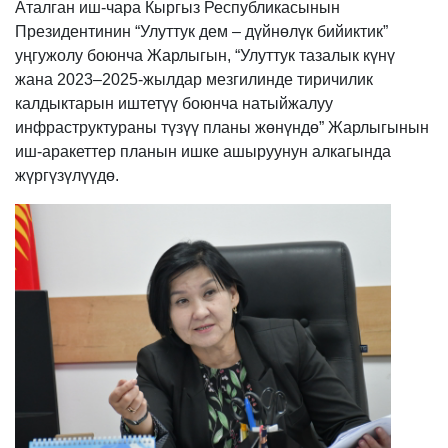
Аталган иш-чара Кыргыз Республикасынын
Президентинин “Улуттук дем – дүйнөлүк бийиктик”
уңгужолу боюнча Жарлыгын, “Улуттук тазалык күнү
жана 2023–2025-жылдар мезгилинде тиричилик
калдыктарын иштетүү боюнча натыйжалуу
инфраструктураны түзүү планы жөнүндө” Жарлыгынын
иш-аракеттер планын ишке ашыруунун алкагында
жүргүзүлүүдө.