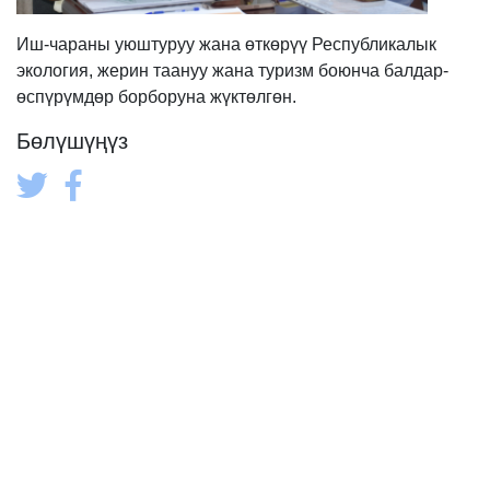
Иш-чараны уюштуруу жана өткөрүү Республикалык
экология, жерин таануу жана туризм боюнча балдар-
өспүрүмдөр борборуна жүктөлгөн.
Бөлүшүңүз