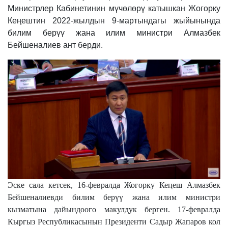
Министрлер Кабинетинин мүчөлөрү катышкан Жогорку
Кеңештин 2022-жылдын 9-мартындагы жыйынында
билим берүү жана илим министри Алмазбек
Бейшеналиев ант берди.
Эске сала кетсек, 16-февралда Жогорку Кеңеш Алмазбек
Бейшеналиевди билим берүү жана илим министри
кызматына дайындоого макулдук берген. 17-февралда
Кыргыз Республикасынын Президенти Садыр Жапаров кол