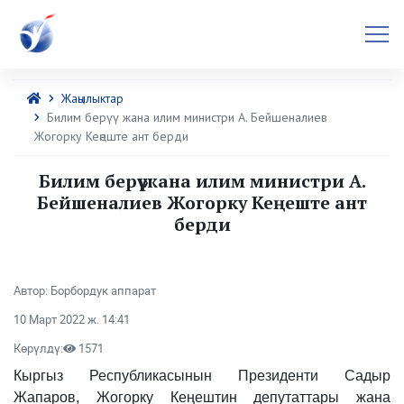
Жаңылыктар
Билим берүү жана илим министри А. Бейшеналиев
Жогорку Кеңеште ант берди
Билим берүү жана илим министри А.
Бейшеналиев Жогорку Кеңеште ант
берди
Автор: Борбордук аппарат
10 Март 2022 ж. 14:41
Көрүлдү:
1571
Кыргыз Республикасынын Президенти Садыр
Жапаров, Жогорку Кеңештин депутаттары жана