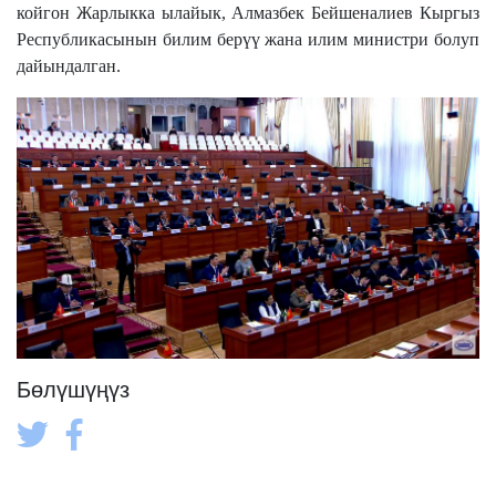
койгон Жарлыкка ылайык, Алмазбек Бейшеналиев Кыргыз
Республикасынын билим берүү жана илим министри болуп
дайындалган.
Бөлүшүңүз