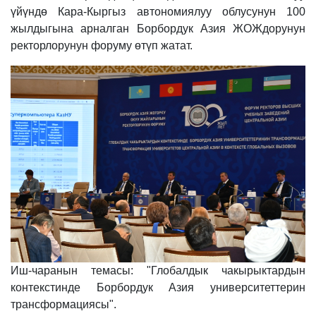
үйүндө Кара-Кыргыз автономиялуу облусунун 100
жылдыгына арналган Борбордук Азия ЖОЖдорунун
ректорлорунун форуму өтүп жатат.
Иш-чаранын темасы: "Глобалдык чакырыктардын
контекстинде Борбордук Азия университеттерин
трансформациясы".