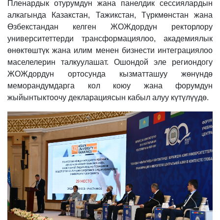
Пленардык отурумдун жана панелдик сессиялардын
алкагында Казакстан, Тажикстан, Түркмөнстан жана
Өзбекстандан келген ЖОЖдордун ректорлору
университеттерди трансформациялоо, академиялык
өнөктөштүк жана илим менен бизнести интеграциялоо
маселелерин талкуулашат. Ошондой эле региондогу
ЖОЖдордун ортосунда кызматташуу жөнүндө
меморандумдарга кол коюу жана форумдун
жыйынтыктоочу декларациясын кабыл алуу күтүлүүдө.