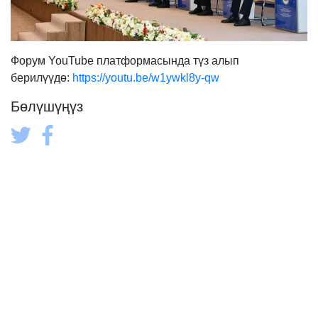
Форум YouTube платформасында түз алып
берилүүдө:
https://youtu.be/w1ywkl8y-qw
Бөлүшүңүз