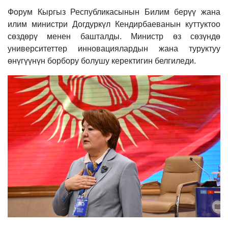
Форум Кыргыз Республикасынын Билим берүү жана
илим министри Догдуркүл Кендирбаеванын куттуктоо
сөздөрү менен башталды. Министр өз сөзүндө
университеттер инновациялардын жана туруктуу
өнүгүүнүн борбору болушу керектигин белгиледи.