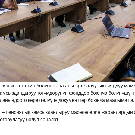
иянын топтомо бөлүгү жана аны эрте алуу, ыктыярдуу мам
камсыздандыруу төгүмдөрүнүн фонддор боюнча бөлүнүшү, 
 дайындоого керектелүүчү документтер боюнча маалымат
ы – пенсиялык камсыздандыруу маселелерин жарандардын 
горулатуу болуп саналат.
з