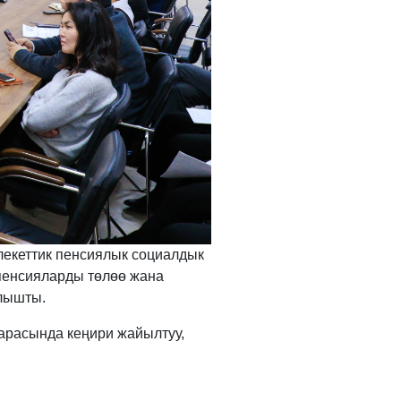
лекеттик пенсиялык социалдык
пенсияларды төлөө жана
 алышты.
арасында кеңири жайылтуу,