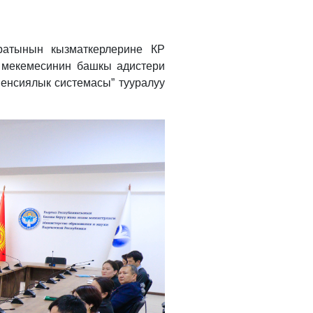
ратынын кызматкерлерине КР
 мекемесинин башкы адистери
енсиялык системасы” тууралуу