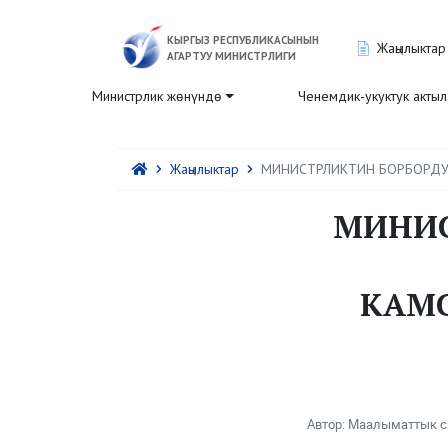
КЫРГЫЗ РЕСПУБЛИКАСЫНЫН
Жаңылыктар
АГАРТУУ МИНИСТРЛИГИ
Министрлик жөнүндө
Ченемдик-укуктук акты
Жаңылыктар
МИНИСТРЛИКТИН БОРБОРДУ
МИНИС
КАМ
Автор: Маалыматтык с