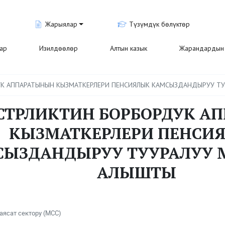
Жарыялар
Түзүмдүк бөлүктөр
лар
Изилдөөлөр
Алтын казык
Жарандардын 
К АППАРАТЫНЫН КЫЗМАТКЕРЛЕРИ ПЕНСИЯЛЫК КАМСЫЗДАНДЫРУУ Т
ТРЛИКТИН БОРБОРДУК А
КЫЗМАТКЕРЛЕРИ ПЕНСИ
СЫЗДАНДЫРУУ ТУУРАЛУУ
АЛЫШТЫ
аясат сектору (МСС)