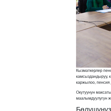
Кызматкерлер пенс
камсыздандыруу, 
каржылоо, пенсия
Окутуунун максат
маалымдуулугун жо
Бөлүшүңү