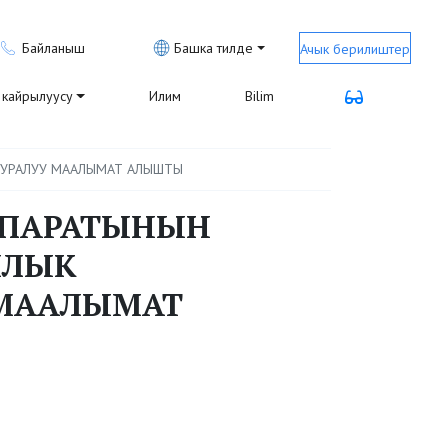
Байланыш
Башка тилде
Ачык берилиштер
кайрылуусу
Илим
Bilim
УУРАЛУУ МААЛЫМАТ АЛЫШТЫ
ППАРАТЫНЫН
ЯЛЫК
 МААЛЫМАТ