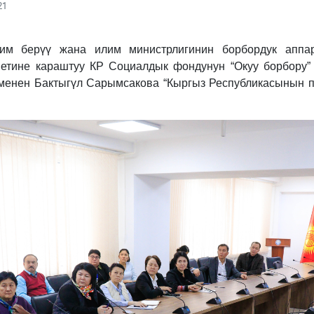
21
им берүү жана илим министрлигинин борбордук аппа
етине караштуу КР Социалдык фондунун “Окуу борбору”
енен Бактыгүл Сарымсакова “Кыргыз Республикасынын п