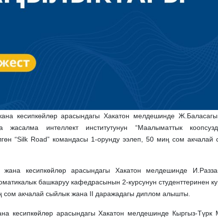
а кесипкөйлөр арасындагы Хакатон мелдешинде Ж.Баласагын
а жасалма интеллект институтунун “Маалыматтык коопсузд
лгөн “Silk Road” командасы 1-орунду ээлеп, 50 миң сом акчала
на кесипкөйлөр арасындагы Хакатон мелдешинде И.Раззак
оматикалык башкаруу кафедрасынын 2-курсунун студенттеринен ку
ң сом акчалай сыйлык жана II даражадагы диплом алышты.
а кесипкөйлөр арасындагы Хакатон мелдешинде Кыргыз-Түрк М