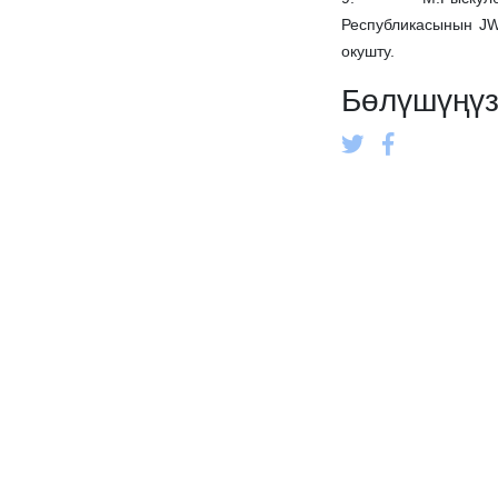
Республикасынын JW
окушту.
Бөлүшүңү