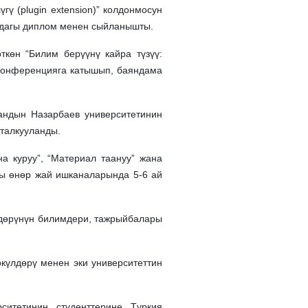
ү (plugin extension)” колдонмосун
жадагы диплом менен сыйланышты.
көн “Билим берүүнү кайра түзүү:
 конференцияга катышып, баяндама
андын Назарбаев университетинин
 талкууланды.
 куруу”, “Материал таануу” жана
кы өнөр жай ишканаларында 5-6 ай
здөрүнүн билимдери, тажрыйбалары
күлдөрү менен эки университеттин
тетинин студенттерине Түркия