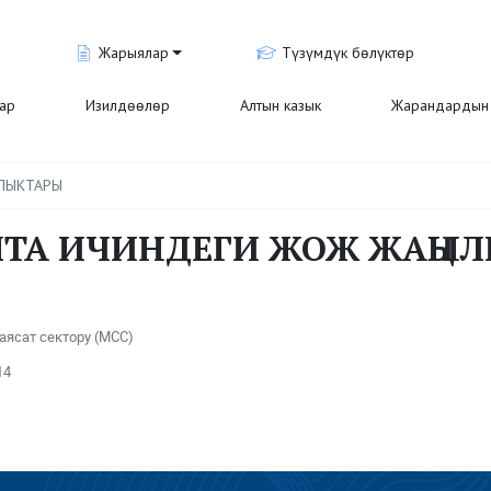
Жарыялар
Түзүмдүк бөлүктөр
лар
Изилдөөлөр
Алтын казык
Жарандардын 
ЛЫКТАРЫ
ПТА ИЧИНДЕГИ ЖОЖ ЖАҢЫ
аясат сектору (МСС)
14