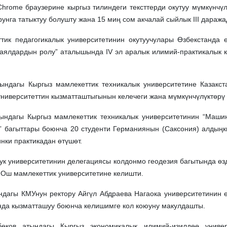
hrome браузерине кыргыз тилиндеги тексттерди окутуу мүмкүнчүлүг
рунга татыктуу болушту жана 15 миң сом акчалай сыйлык III дара
педагогикалык университетинин окутуучулары Өзбекстанда өт
 аялдардын ролу” аталышында IV эл аралык илимий-практикалык
дагы Кыргыз мамлекеттик техникалык университетине Казакст
 университеттин кызматташтыгынын келечеги жана мүмкүнчүлүктөрү
дагы Кыргыз мамлекеттик техникалык университетинин “Машина
” багыттары боюнча 20 студенти Германиянын (Саксония) алдың
нки практикадан өтүшөт.
ук университетинин делегациясы колдонмо геодезия багытында ө
 Ош мамлекеттик университетине келишти.
агы КМУнун ректору Айгүл Абдраева Нагаока университетинин ө
нда кызматташуу боюнча келишимге кол коюуну макулдашты.
 атындагы Кыргыз экономикалык илимий-изилдөө универси