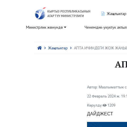
КЫРГЫЗ РЕСПУБЛИКАСЫНЫН
Жаңылыктар
АГАРТУУ МИНИСТРЛИГИ
Министрлик жөнүндө
Ченемдик-укуктук акты
Жаңылыктар
АПТА ИЧИНДЕГИ ЖОЖ ЖАҢЫ
А
Автор: Маалыматтык с
22 Февраль 2024 ж. 19:
Көрүлдү:
1209
ДАЙДЖЕСТ