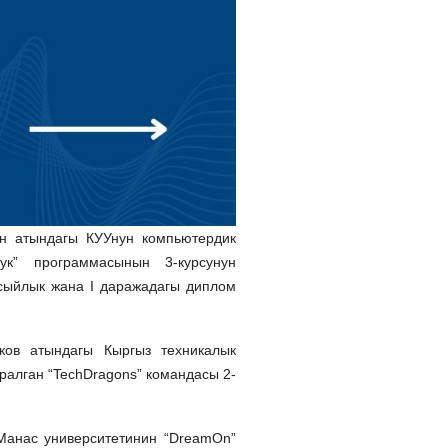
 атындагы КУУнун компьютердик
ук” программасынын 3-курсунун
й сыйлык жана I даражадагы диплом
ов атындагы Кыргыз техникалык
ралган “TechDragons” командасы 2-
анас университетинин “DreamOn”