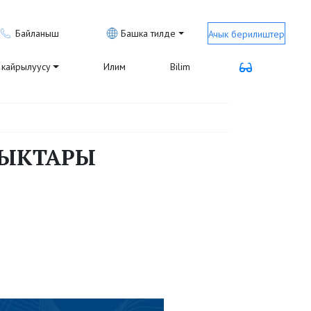
Байланыш
Башка тилде
Ачык берилиштер
кайрылуусу
Илим
Bilim
ЛЫКТАРЫ