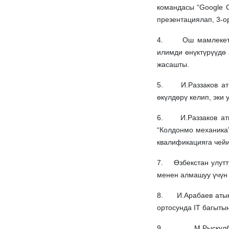
командасы “Google C
презентациялап, 3-о
4. Ош мамлекеттик 
илимди өнүктүрүүдө
жасашты.
5. И.Раззаков атын
өкүлдөрү келип, эки
6. И.Раззаков атын
“Колдонмо механика
квалификацияга чейи
7. Өзбекстан улутт
менен алмашуу үчүн
8. И.Арабаев атынд
ортосунда IT багыты
9. М.Рыскулбеков