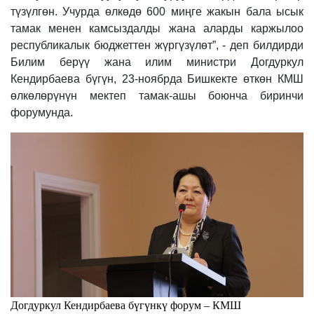
түзүлгөн. Учурда өлкөдө 600 миңге жакын бала ысык
тамак менен камсыздалды жана аларды каржылоо
республикалык бюджеттен жүргүзүлөт”, - деп билдирди
Билим берүү жана илим министри Догдуркул
Кендирбаева бүгүн, 23-ноябрда Бишкекте өткөн КМШ
өлкөлөрүнүн мектеп тамак-ашы боюнча биринчи
форумунда.
Догдуркул Кендирбаева бүгүнкү форум –
КМШ