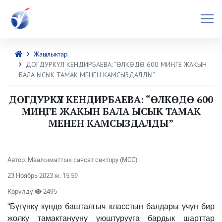
Жаңылыктар
ДОГДУРКҮЛ КЕНДИРБАЕВА: “ӨЛКӨДӨ 600 МИҢГЕ ЖАКЫН
БАЛА ЫСЫК ТАМАК МЕНЕН КАМСЫЗДАЛДЫ”
ДОГДУРКҮЛ КЕНДИРБАЕВА: “ӨЛКӨДӨ 600
МИҢГЕ ЖАКЫН БАЛА ЫСЫК ТАМАК
МЕНЕН КАМСЫЗДАЛДЫ”
Автор: Маалыматтык саясат сектору (МСС)
23 Ноябрь 2023 ж. 15:59
Көрүлдү:
2495
“Бүгүнкү күндө башталгыч класстын балдары үчүн бир
жолку тамактанууну уюштурууга бардык шарттар