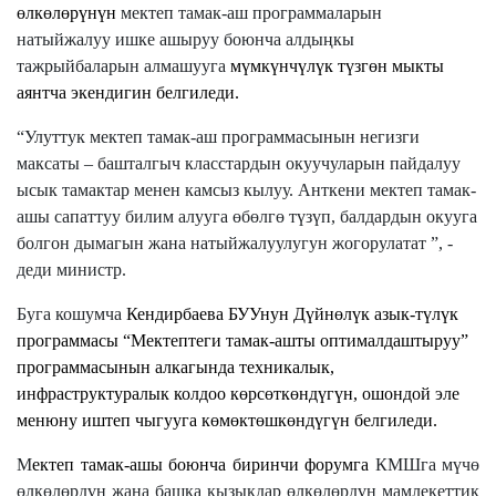
өлкөлөрүнүн
мектеп тамак-аш программаларын
натыйжалуу ишке ашыруу боюнча алдыңкы
тажрыйбаларын алмашууга
мүмкүнчүлүк түзгөн мыкты
аянтча экендигин белгиледи.
“Улуттук мектеп тамак-аш программасынын негизги
максаты – башталгыч класстардын окуучуларын пайдалуу
ысык тамактар менен камсыз кылуу. Анткени мектеп тамак-
ашы сапаттуу билим алууга өбөлгө түзүп, балдардын окууга
болгон дымагын жана натыйжалуулугун жогорулатат ”, -
деди министр.
Буга кошумча
Кендирбаева
БУУнун Дүйнөлүк азык-түлүк
программасы “Мектептеги тамак-ашты оптималдаштыруу”
программасынын алкагында техникалык,
инфраструктуралык колдоо көрсөткөндүгүн, ошондой эле
менюну иштеп чыгууга көмөктөшкөндүгүн белгиледи.
М
ектеп тамак-ашы боюнча биринчи форумга
КМШга мүчө
өлкөлөрдүн жана башка кызыкдар өлкөлөрдүн мамлекеттик