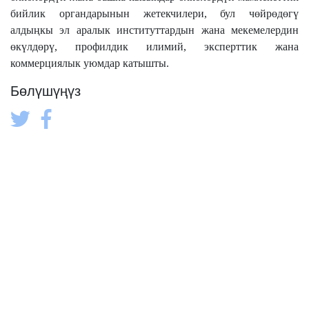
бийлик органдарынын жетекчилери, бул чөйрөдөгү
алдыңкы эл аралык институттардын жана мекемелердин
өкүлдөрү, профилдик илимий, эксперттик жана
коммерциялык уюмдар катышты.
Бөлүшүңүз