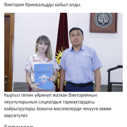
Виктория Кринвальдды кабыл алды.
Кыргыз тилин үйрөнүп жаткан Викториянын
окуучуларынын социалдык тармактардагы
кайрылуулары боюнча маселелерди чечүүгө көмөк
көрсөтүлөт.
Бөлүшүңүз