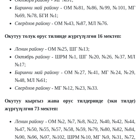
Биринчи май району
- ОМ №81, №86, №99, №101, МГ
№69, №78, БГИ №1;
Свердлов району
- ОМ №43, №87, МЛ №76.
Окутуу толук орус тилинде жүргүзүлгөн 16 мектеп:
Ленин району
- ОМ №25, ШГ №13;
Октябрь району
- ШРМ №1, ШГ №20, №26, №37, МЛ
№17;
Биринчи май району
- ОМ №27, №41, МГ №24, №29,
№48, МЛ №61;
Свердлов району
- МГ №12, №23, №33.
Окутуу кыргыз жана орус тилдеринде (эки тилде)
жүргүзүлгөн 73 мектеп:
Ленин району
- ОМ №2, №7, №8, №22, №40, №42, №44,
№47, №50, №55, №57, №58, №59, №79, №80, №82, №84,
№90, №96, №97, №102, ШРМ №10, МГ №9, №31, №72,