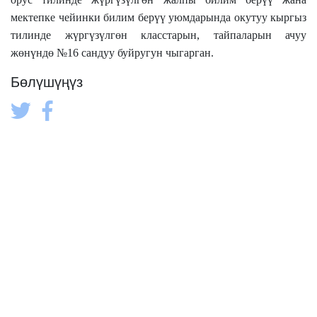
мектепке чейинки билим берүү уюмдарында окутуу кыргыз
тилинде жүргүзүлгөн класстарын, тайпаларын ачуу
жөнүндө №16 сандуу буйругун чыгарган.
Бөлүшүңүз