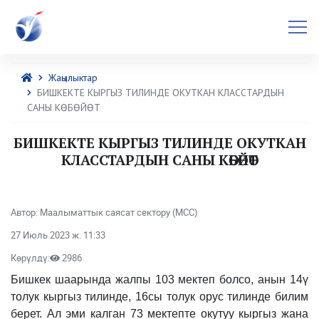
Жаңылыктар
БИШКЕКТЕ КЫРГЫЗ ТИЛИНДЕ ОКУТКАН КЛАССТАРДЫН
САНЫ КӨБӨЙӨТ
БИШКЕКТЕ КЫРГЫЗ ТИЛИНДЕ ОКУТКАН
КЛАССТАРДЫН САНЫ КӨБӨЙӨТ
Автор: Маалыматтык саясат сектору (МСС)
27 Июль 2023 ж. 11:33
Көрүлдү:
2986
Бишкек шаарында жалпы 103 мектеп болсо, анын 14ү
толук кыргыз тилинде, 16сы толук орус тилинде билим
берет. Ал эми калган 73 мектепте окутуу кыргыз жана