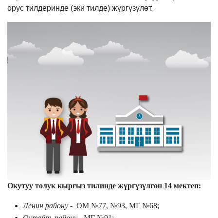
орус тилдеринде (эки тилде) жүргүзүлөт.
Окутуу толук кыргыз тилинде жүргүзүлгөн 14 мектеп:
Ленин району
- ОМ №77, №93, МГ №68;
Октябрь району
- МГ №91;