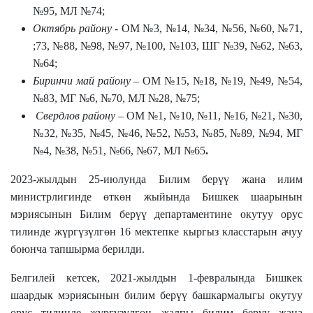
№95, МЛ №74;
Октябрь району
- ОМ №3, №14, №34, №56, №60, №71,
;73, №88, №98, №97, №100, №103, ШГ №39, №62, №63,
№64;
Биринчи май району
– ОМ №15, №18, №19, №49, №54,
№83, МГ №6, №70, МЛ №28, №75;
Свердлов району
– ОМ №1, №10, №11, №16, №21, №30,
№32, №35, №45, №46, №52, №53, №85, №89, №94, МГ
№4, №38, №51, №66, №67, МЛ №65
.
2023-жылдын 25-июлунда Билим берүү жана илим
министрлигинде өткөн жыйында Бишкек шаарынын
мэриясынын Билим берүү департаментине окутуу орус
тилинде жүргүзүлгөн 16 мектепке кыргыз класстарын ачуу
боюнча тапшырма берилди.
Белгилей кетсек, 2021-жылдын 1-февралында Бишкек
шаардык мэриясынын билим берүү башкармалыгы окутуу
орус тилинде жүргүзүлгөн жалпы билим берүү жана