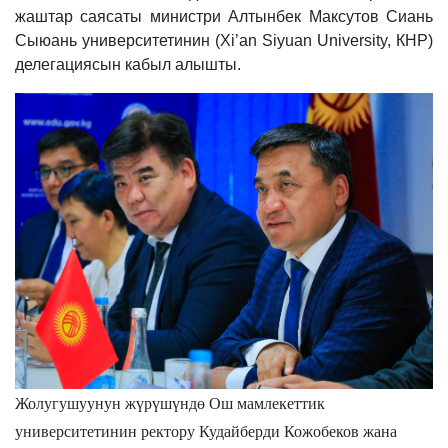
жаштар саясаты министри Алтынбек Максутов Сиань
Сыюань университетинин (Xi’an Siyuan University, КНР)
делегациясын кабыл алышты.
Жолугушуунун жүрүшүндө Ош мамлекеттик
университетинин ректору Кудайберди Кожобеков
жана