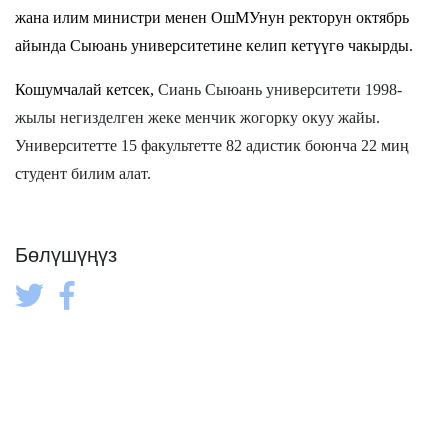
жана илим министри менен ОшМУнун ректорун октябрь
айында Сыюань университетине келип кетүүгө чакырды.
Кошумчалай кетсек,
Сиань Сыюань университети 1998-
жылы негизделген жеке менчик жогорку окуу жайы.
Университетте 15 факультетте 82 адистик боюнча 22 миң
студент билим алат.
Бөлүшүңүз