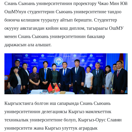
Сиань Сыюань университетинин проректору Чжао Мин Юй
ОшМУнун студенттерин Сыюань университетине тандоо
боюнча келишим тууралуу айтып беришти. Студенттер
окууну аяктагандан кийин кош диплом, тагыраагы ОшМУ
менен Сиань Сыюань университетинин бакалавр
даражасын ала алышат.
Кыргызстанга болгон иш сапарында Сиань Сыюань
университетинин делегациясы Кыргыз мамлекеттик
техникалык университетине болуп, Кыргыз-Орус Славян
университети жана Кыргыз улуттук агрардык