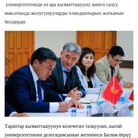
университетинде өз ара кызматташууну жөнгө салуу
максатында жолугушууларды пландаштырып жатканын
билдирди.
Тараптар кызматташуунун келечегин талкуулап, кытай
университетинин делегациясынын жетекчиси Билим берүү