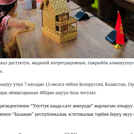
вал достуктун, маданий интреграциянын, тажрыйба алмашуунун
и.
атышуу үчүн
7-июлдан 12-июлга чейин
Белоруссия, Казакстан, Ор
ык аймактарынан 400дөн ашуун бала чогулат.
резидентинин “Улуттук каада-салт жөнүндө” жарлыгын аткаруу
менен
“Балажан” республикалык эстетикалык тарбия берүү окуу