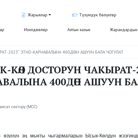
Жарыялар
Түзүмдүк бөлүктөр
лар
Изилдөөлөр
Алтын казык
Жарандардын 
РАТ-2023” ЭТНО-КАРНАВАЛЫНА 400ДӨН АШУУН БАЛА ЧОГУЛАТ
К-КӨЛ ДОСТОРУН ЧАКЫРАТ-2
ВАЛЫНА 400ДӨН АШУУН БА
аясат сектору (МСС)
в өзүнүн эң мыкты чыгармаларын Ысык-Көлдүн жээгинд