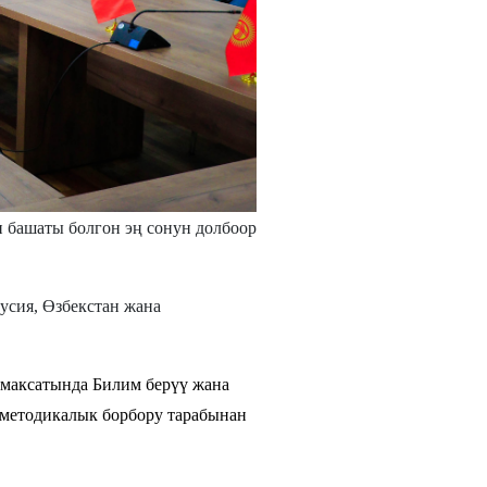
 башаты болгон эң сонун долбоор
усия, Өзбекстан жана
 максатында
Билим берүү жана
-методикалык борбору тарабынан