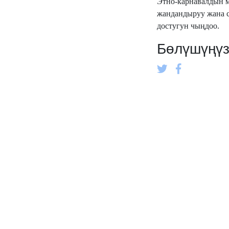
Этно-карнавалдын 
жандандыруу жана с
достугун чыңдоо.
Бөлүшүңү