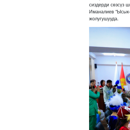
сиздерди сөзсүз ш
Иманалиев “Ысык-К
жолугушууда.