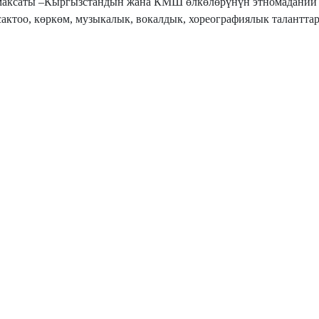
максаты –Кыргызстандын жана КМШ өлкөлөрүнүн этномаданий ө
актоо, көркөм, музыкалык, вокалдык, хореографиялык талантта
з