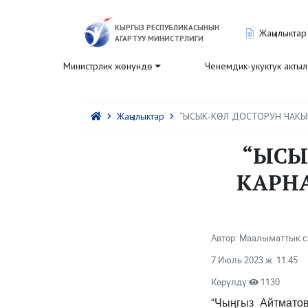
КЫРГЫЗ РЕСПУБЛИКАСЫНЫН
Жаңылыктар
АГАРТУУ МИНИСТРЛИГИ
Министрлик жөнүндө
Ченемдик-укуктук акты
Жаңылыктар
“ЫСЫК-КӨЛ ДОСТОРУН ЧАКЫ
“ЫСЫ
КАРНА
Автор: Маалыматтык с
7 Июль 2023 ж. 11:45
Көрүлдү:
1130
“Чыңгыз Айтмато