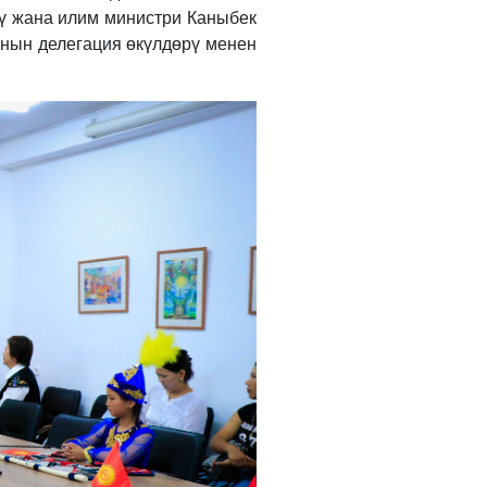
үү жана илим министри Каныбек
ынын делегация өкүлдөрү менен