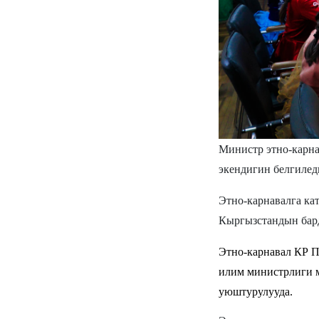
Министр этно-карна
экендигин белгилед
Этно-карнавалга к
Кыргызстандын бард
Этно-карнавал КР П
илим министрлиги 
уюштурулууда.