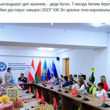
ыктандырат деп ишенем, - деди бүгүн, 7-июлда билим бер
өл досторун чакырат-2023” XIII Эл аралык этно-карнавал