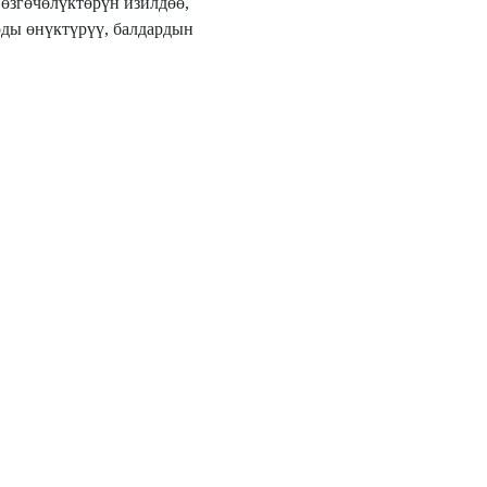
згөчөлүктөрүн изилдөө,
рды өнүктүрүү, балдардын