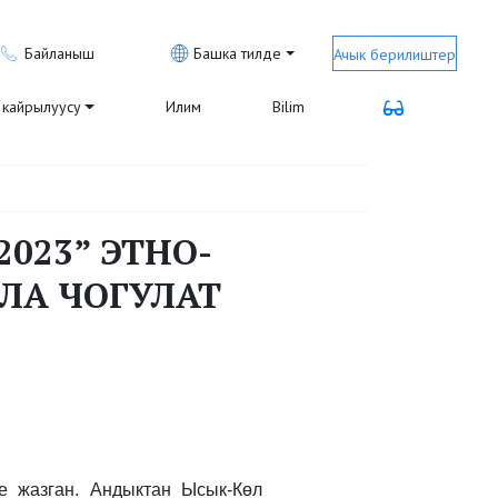
Байланыш
Башка тилде
Ачык берилиштер
кайрылуусу
Илим
Bilim
023” ЭТНО-
ЛА ЧОГУЛАТ
е жазган. Андыктан Ысык-Көл