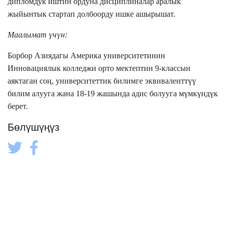
дипломдук иштин ордуна дисциплиналар аралык
жыйынтык стартап долбоорду ишке ашырышат.
Маалымат үчүн:
Борбор Азиядагы Америка университетинин
Инновациялык колледжи орто мектептин 9-классын
аяктаган соң, университеттик билимге эквиваленттүү
билим алууга жана 18-19 жашында адис болууга мүмкүндүк
берет.
Бөлүшүңүз