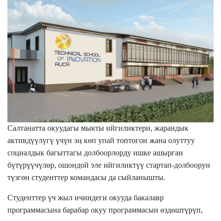
Салтанатта окуудагы мыкты ийгиликтери, жарандык
активдүүлүгү үчүн эң көп упай топтогон жана олуттуу
социалдык багыттагы долбоорлорду ишке ашырган
бүтүрүүчүлөр, ошондой эле ийгиликтүү стартап-долбоорун
түзгөн студенттер командасы да сыйланышты.
Студенттер үч жыл ичиндеги окууда бакалавр
программасына барабар окуу программасын өздөштүрүп,