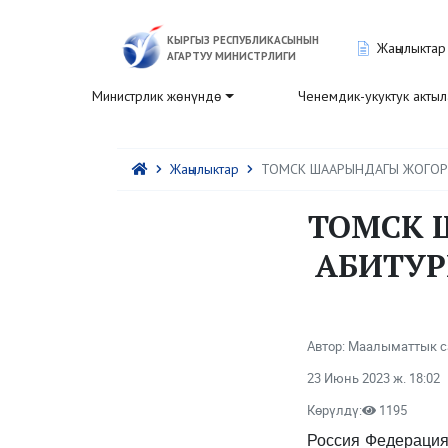
КЫРГЫЗ РЕСПУБЛИКАСЫНЫН
Жаңылыктар
АГАРТУУ МИНИСТРЛИГИ
Министрлик жөнүндө
Ченемдик-укуктук акты
Жаңылыктар
ТОМСК ШААРЫНДАГЫ ЖОГОР
ТОМСК 
АБИТУР
Автор: Маалыматтык с
23 Июнь 2023 ж. 18:02
Көрүлдү:
1195
Россия Федерация