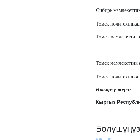
Сибирь мамлекеттик
Томск политехникал
Томск мамлекеттик 
Томск мамлекеттик 
Томск политехника
Өткөрүү жери:
Кыргыз Республи
Бөлүшүңү