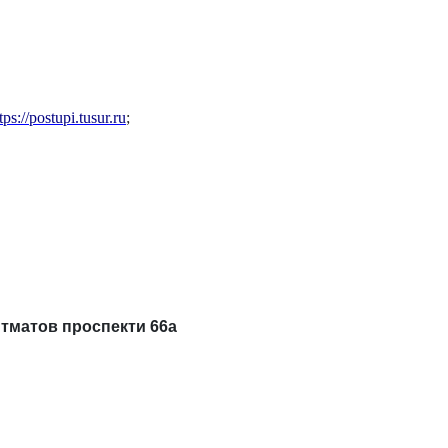
tps://postupi.tusur.ru
;
тматов проспекти 66а