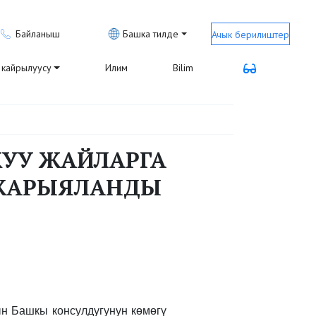
Байланыш
Башка тилде
Ачык берилиштер
кайрылуусу
Илим
Bilim
УУ ЖАЙЛАРГА
 ЖАРЫЯЛАНДЫ
 Башкы консулдугунун көмөгү