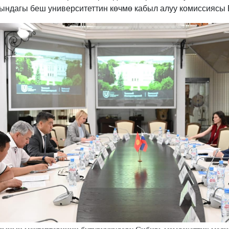
ндагы беш университеттин көчмө кабыл алуу комиссиясы Б