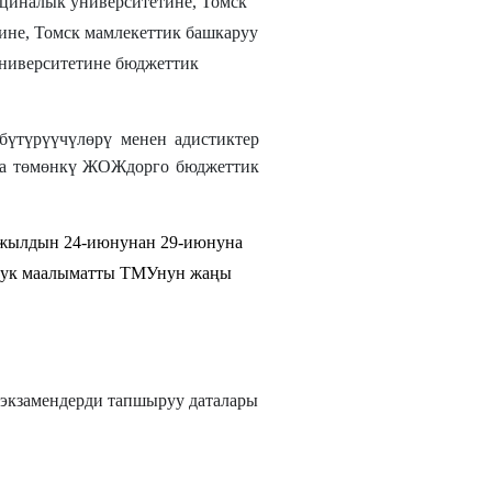
циналык университетине, Томск
ине, Томск мамлекеттик башкаруу
университетине бюджеттик
бүтүрүүчүлөрү менен адистиктер
ана төмөнкү ЖОЖдорго бюджеттик
3-жылдын 24-июнунан 29-июнуна
олук маалыматты ТМУнун жаңы
 экзамендерди тапшыруу даталары