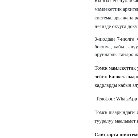
Кыргыз Республика
мамлекеттик архите
системалары жана р
негизде окууга док
3-июлдан 7-июлга 
боюнча, кабыл алу
орундарды тандоо ж
Томск мамлекеттик 
чейин Бишкек шаар
кадрларды кабыл ал
Телефон: WhatsApp 
Томск шаарындагы б
тууралуу маалымат 
Сайттарга шилтем