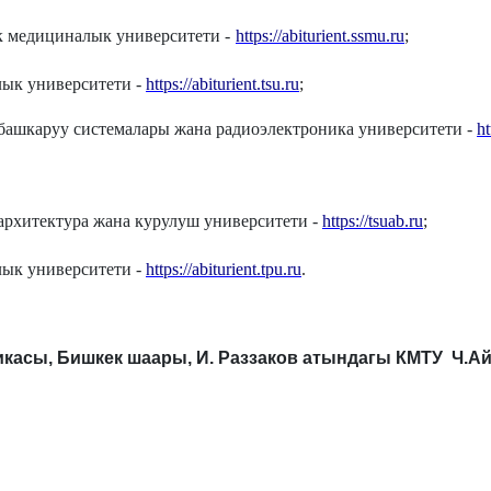
 медициналык университети -
https://abiturient.ssmu.ru
;
ык университети -
https://abiturient.tsu.ru
;
башкаруу системалары жана радиоэлектроника университети
-
ht
архитектура жана курулуш университети
-
https://tsuab.ru
;
лык университети
-
https://abiturient.tpu.ru
.
касы, Бишкек шаары, И. Раззаков атындагы КМТУ Ч.Ай
з