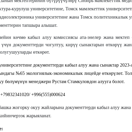
сынын мектептеринин бүтүрүүчүлөрү Сибирь мамлекеттик меди
ктура-курулуш университетине, Томск мамлекеттик университет
адиоэлектроника университетине жана Томск политехникалык 
ументтерин тапшыра алышат.
чейин көчмө кабыл алуу комиссиясы ата-энелер жана мектеп 
у үчүн документтерди чогултуу, кирүү сынактарын өткөрүү ж
олугушууларды өткөрөт.
университетине документтерди кабыл алуу жана сынактар ​​202
ындагы №65 экологиялык-экономикалык лицейде өткөрүлөт. Т
уу бөлүмүнүн менеджери Рустам Стамкуловдон алууга болот.
+79832341020/ +996(555)000624
ашка жогорку окуу жайларына документтерди кабыл алуу жана
кийинчерээк жарыяланат.
е: