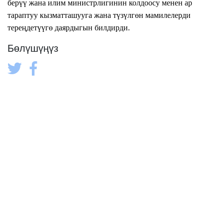
берүү жана илим министрлигинин колдоосу менен ар
тараптуу кызматташууга жана түзүлгөн мамилелерди
тереңдетүүгө даярдыгын билдирди.
Бөлүшүңүз