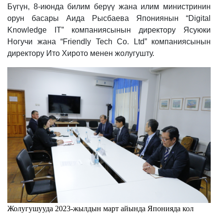
Бүгүн, 8-июнда билим берүү жана илим министринин
орун басары Аида Рысбаева Япониянын “Digital
Knowledge IT” компаниясынын директору Ясуюки
Ногучи жана “Friendly Tech Co. Ltd” компаниясынын
директору Ито Хирото менен жолугушту.
Жолугушууда 2023-жылдын март айында Японияда кол