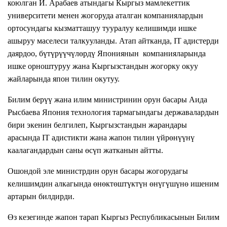
коюлган И. Арабаев атындагы Кыргыз мамлекеттик
университети менен жогоруда аталган компаниялардын
ортосундагы кызматташуу тууралуу келишимди ишке
ашыруу маселеси талкууланды. Атап айтканда, IT адистерди
даярдоо, бүтүрүүчүлөрдү Япониянын компанияларында
ишке орноштуруу жана Кыргызстандын жогорку окуу
жайларында япон тилин окутуу.
Билим берүү жана илим министринин орун басары Аида
Рысбаева Япония технология тармагындагы державалардын
бири экенин белгилеп, Кыргызстандын жарандары
арасында IT адистикти жана жапон тилин үйрөнүүнү
каалагандардын саны өсүп жатканын айтты.
Ошондой эле министрдин орун басары жогорудагы
келишимдин алкагында өнөктөштүктүн өнүгүшүнө ишеним
артарын билдирди.
Өз кезегинде жапон тарап Кыргыз Республикасынын Билим