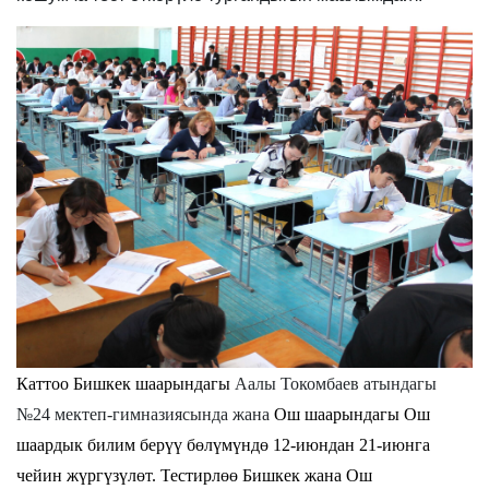
Каттоо Бишкек шаарындагы
Аалы Токомбаев атындагы
№24 мектеп-гимназиясында жана
Ош шаарындагы Ош
шаардык билим берүү бөлүмүндө 12-июндан 21-июнга
чейин жүргүзүлөт. Т
естирлөө Бишкек жана Ош