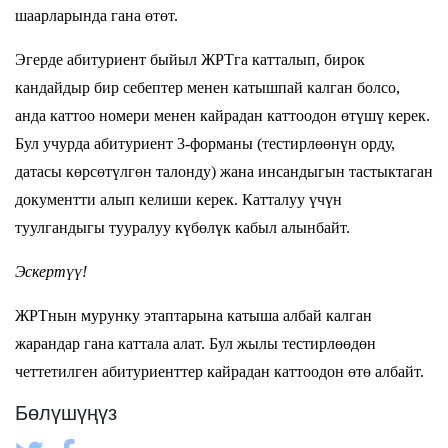
шаарларында гана өтөт.
Эгерде абитуриент быйыл ЖРТга катталып,
бирок
кандайдыр бир себептер менен катышпай калган болсо,
анда каттоо номери менен кайрадан каттоодон өтүшү керек.
Бул учурда абитуриент 3-форманы (тестирлөөнүн орду,
датасы көрсөтүлгөн талонду) жана инсандыгын тастыктаган
документти алып келиши керек. Катталуу үчүн
туулгандыгы тууралуу күбөлүк кабыл алынбайт.
Эскертүү!
ЖРТнын мурунку этаптарына катыша албай калган
жарандар гана каттала алат. Бул жылы тестирлөөдөн
четтетилген абитуриенттер кайрадан каттоодон өтө албайт.
Бөлүшүңүз