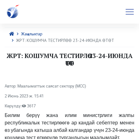
Жаңылыктар
ЖРТ: КОШУМЧА ТЕСТИРЛӨӨ 23-24-ИЮНДА ӨТӨТ
ЖРТ: КОШУМЧА ТЕСТИРЛӨӨ 23-24-ИЮНДА
ӨТӨТ
Автор: Маалыматтык саясат сектору (МСС)
2 Июнь 2023 ж. 15:41
Көрүлдү:
3617
Билим берүү жана илим министрлиги жалпы
республикалык тестирлөөгө ар кандай себептер менен
өз убагында катыша албай калгандар үчүн 23-24-июнда
кошумча тест өткөрүлө тургандыгын маалымдайт.