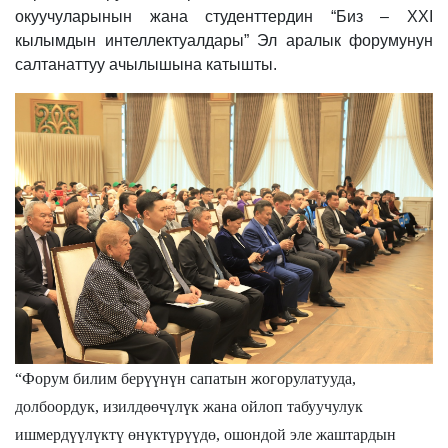
окуучуларынын жана студенттердин “Биз – XXI
кылымдын интеллектуалдары” Эл аралык форумунун
салтанаттуу ачылышына катышты.
“Форум билим берүүнүн сапатын жогорулатууда,
долбоордук, изилдөөчүлүк жана ойлоп табуучулук
ишмердүүлүктү өнүктүрүүдө, ошондой эле жаштардын