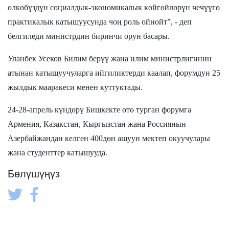
өлкөбүздүн социалдык-экономикалык көйгөйлөрүн чечүүгө
практикалык катышуусунда чоң роль ойнойт”, - деп
белгиледи министрдин биринчи орун басары.
Уланбек Усеков Билим берүү жана илим министрлигинин
атынан катышуучуларга ийгиликтерди каалап, форумдун 25
жылдык мааракеси менен куттуктады.
24-28-апрель күндөрү Бишкекте өтө турган форумга
Армения, Казакстан, Кыргызстан жана Россиянын
Азербайжандан келген 400дөн ашуун мектеп окуучулары
жана студенттер катышууда.
Бөлүшүңүз