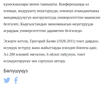
күнөсканалары менен таанышты. Конференцияда ал
илимди, өндүрүштү өнүктүрүүдө, өлкөнүн атаандаштыкка
жөндөмдүүлүгүн жогорулатууда университеттин маанисин
белгилеп, Кыргызстандын экономикасын өнүктүрүүдө
агрардык университеттин дараметин белгиледи.
Эскерте кетсек, Григорий Балян (1928-2011) тоют даярдоо,
өсүмдүк өстүрүү жана жайыттарды изилдөө боюнча адис.
Ал 200 илимий эмгектин, 6 ойлоп табуунун, тоют
өсүмдүктөрүнүн эки сортунун автору.
Бөлүшүңүз