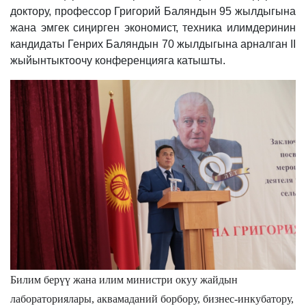
доктору, профессор Григорий Баляндын 95 жылдыгына
жана эмгек сиңирген экономист, техника илимдеринин
кандидаты Генрих Баляндын 70 жылдыгына арналган II
жыйынтыктоочу конференцияга катышты.
Билим берүү жана илим министри окуу жайдын
лабораториялары, аквамаданий борбору, бизнес-инкубатору,